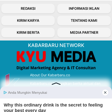
REDAKSI
INFORMASI IKLAN
KIRIM KARYA
TENTANG KAMI
KIRIM BERITA
MEDIA PARTNER
KABARBARU NETWORK
About Our Kabarbaru.co
Kabarbaru.co menyajikan berita aktual dan
inspiratif dari sudut pandang berbaik sangka
serta terverifikasi dari sumber yang tepat.
Follow Kabarbaru