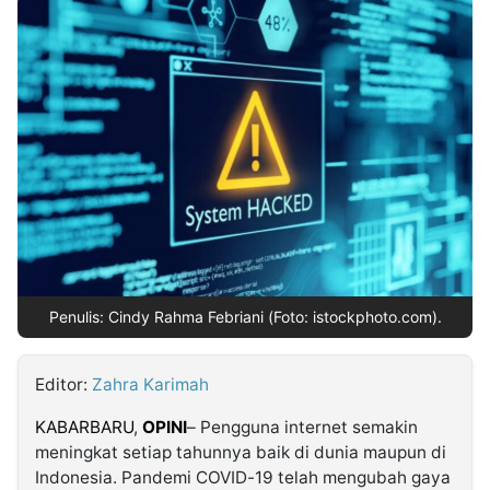
MULTIMEDIA
INDONESIA
Partner
Insight
Suara
Lens
Daily
Jalan
Idealita
Kita
Radar
Seedbacklink
NTB
Time
IDN
Jogja
Rakyat
News
Notice
Baru
Follow
Kabarbaru
Penulis: Cindy Rahma Febriani (Foto: istockphoto.com).
Editor:
Zahra Karimah
KABARBARU
,
OPINI
– Pengguna internet semakin
meningkat setiap tahunnya baik di dunia maupun di
Indonesia. Pandemi COVID-19 telah mengubah gaya