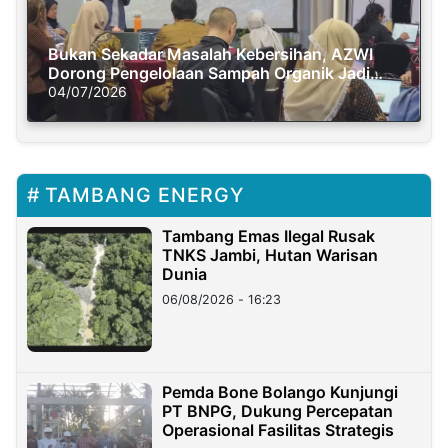
Bukan Sekadar Masalah Kebersihan, AZWI
Dorong Pengelolaan Sampah Organik Jadi
Solusi Krisis Iklim
04/07/2026
TAMBANG ENERGY
Tambang Emas Ilegal Rusak
TNKS Jambi, Hutan Warisan
Dunia
06/08/2026 - 16:23
Pemda Bone Bolango Kunjungi
PT BNPG, Dukung Percepatan
Operasional Fasilitas Strategis