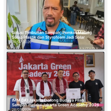
Solusi Timbunan Sampah, Pemkot Malang
Sulap Plastik dan Styrofoam Jadi Solar
30/07/2026
IMM DKI Jakarta Dorong Budaya Pilah
Sampah melalui Jakarta Green Academy 2026
28/07/2026