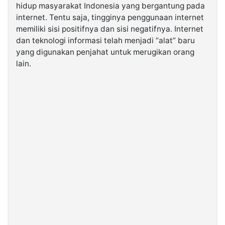
hidup masyarakat Indonesia yang bergantung pada
internet. Tentu saja, tingginya penggunaan internet
©
memiliki sisi positifnya dan sisi negatifnya. Internet
Kabarbaru.co
-
dan teknologi informasi telah menjadi “alat” baru
2026
yang digunakan penjahat untuk merugikan orang
lain.
PT.
Kabarbaru
Media
Holding