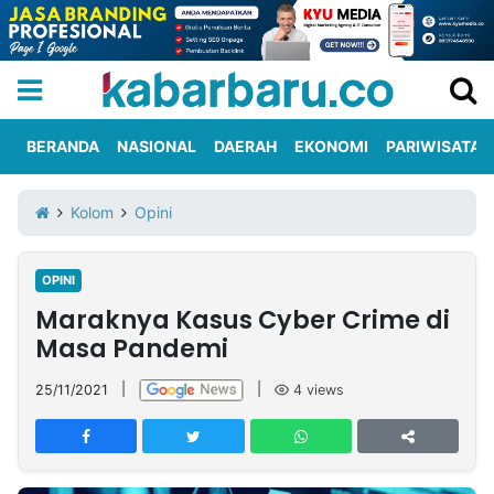
BERANDA
NASIONAL
DAERAH
EKONOMI
PARIWISATA
Informasi
KabarbaruTV
Kirim
Tentang
Kolom
Opini
Iklan
Berita
Kami
OPINI
Berita
Maraknya Kasus Cyber Crime di
Nasional
International
Olahraga
Entertainment
Daerah
Pariwisata
Kuliner
Kolom
Masa Pandemi
25/11/2021
|
|
4
views
Network
PT
TREETAN