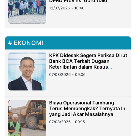
DPRD Provinsi Gorontalo
12/07/2026 - 10:40
EKONOMI
KPK Didesak Segera Periksa Dirut
Bank BCA Terkait Dugaan
Keterlibatan dalam Kasus
Hilangnya Dana Nasabah Rp2,58
07/08/2026 - 09:06
Miliar
Biaya Operasional Tambang
Terus Membengkak? Ternyata Ini
yang Jadi Akar Masalahnya
07/08/2026 - 00:15