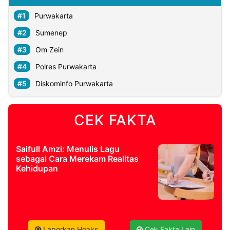
Purwakarta
Sumenep
Om Zein
Polres Purwakarta
Diskominfo Purwakarta
CEK FAKTA
Saifull Amzi: Menulis Lagu
sebagai Cara Merekam Realitas
Kehidupan
Laporkan Hoaks
Cek Fakta Lain