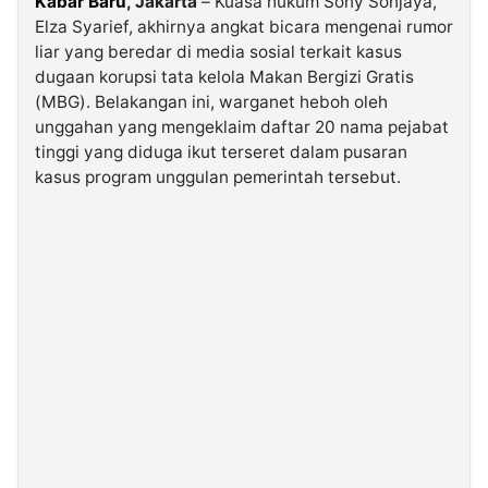
Kabar Baru
, Jakarta
– Kuasa hukum Sony Sonjaya,
Elza Syarief, akhirnya angkat bicara mengenai rumor
liar yang beredar di media sosial terkait kasus
©
Kabarbaru.co
dugaan korupsi tata kelola Makan Bergizi Gratis
-
2026
(MBG). Belakangan ini, warganet heboh oleh
unggahan yang mengeklaim daftar 20 nama pejabat
tinggi yang diduga ikut terseret dalam pusaran
PT.
Kabarbaru
kasus program unggulan pemerintah tersebut.
Media
Holding