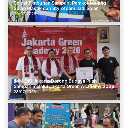
Solusi Timbunan Sampah, Pemkot Malang
Sulap Plastik dan Styrofoam Jadi Solar
30/07/2026
IMM DKI Jakarta Dorong Budaya Pilah
Sampah melalui Jakarta Green Academy 2026
28/07/2026