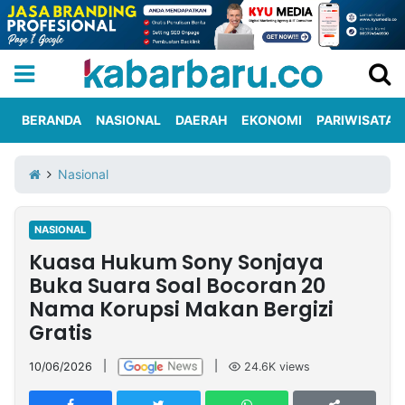
BERANDA
NASIONAL
DAERAH
EKONOMI
PARIWISATA
Informasi
KabarbaruTV
Kirim
Tentang
Nasional
Iklan
Berita
Kami
NASIONAL
Berita
Kuasa Hukum Sony Sonjaya
Nasional
International
Olahraga
Entertainment
Daerah
Pariwisata
Kuliner
Kolom
Buka Suara Soal Bocoran 20
Nama Korupsi Makan Bergizi
Gratis
Network
10/06/2026
|
|
24.6K
views
PT
TREETAN