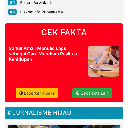
Polres Purwakarta
Diskominfo Purwakarta
CEK FAKTA
Saifull Amzi: Menulis Lagu
sebagai Cara Merekam Realitas
Kehidupan
Laporkan Hoaks
Cek Fakta Lain
JURNALISME HIJAU