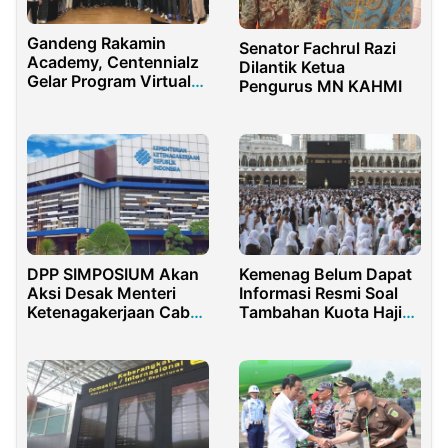
Gandeng Rakamin
Senator Fachrul Razi
Academy, Centennialz
Dilantik Ketua
Gelar Program Virtual
Pengurus MN KAHMI
Internship
DPP SIMPOSIUM Akan
Kemenag Belum Dapat
Aksi Desak Menteri
Informasi Resmi Soal
Ketenagakerjaan Cabut
Tambahan Kuota Haji
Permenaker JHT
Dari Arab Saudi