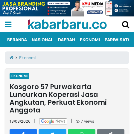
BERANDA
NASIONAL
DAERAH
EKONOMI
PARIWISATA
Informasi
KabarbaruTV
Kirim
Tentang
Ekonomi
Iklan
Berita
Kami
EKONOMI
Berita
Kosgoro 57 Purwakarta
Nasional
International
Olahraga
Entertainment
Daerah
Pariwisata
Kuliner
Kolom
Luncurkan Koperasi Jasa
Angkutan, Perkuat Ekonomi
Anggota
Network
13/03/2026
|
|
7
views
PT
TREETAN