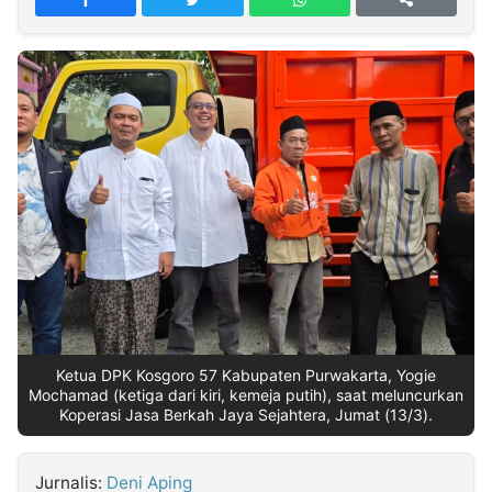
MULTIMEDIA
INDONESIA
Partner
Insight
Suara
Lens
Daily
Jalan
Idealita
Kita
Dinamikapost.com
Radar
Seedbacklink
NTB
Time
IDN
Jogja
Rakyat
News
Notice
Baru
Follow
Kabarbaru
Ketua DPK Kosgoro 57 Kabupaten Purwakarta, Yogie
Mochamad (ketiga dari kiri, kemeja putih), saat meluncurkan
Koperasi Jasa Berkah Jaya Sejahtera, Jumat (13/3).
Jurnalis:
Deni Aping