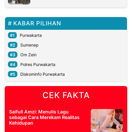
KABAR PILIHAN
Purwakarta
Sumenep
Om Zein
Polres Purwakarta
Diskominfo Purwakarta
CEK FAKTA
Saifull Amzi: Menulis Lagu
sebagai Cara Merekam Realitas
Kehidupan