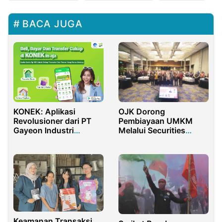
BACA JUGA
KONEK: Aplikasi
OJK Dorong
Revolusioner dari PT
Pembiayaan UMKM
Gayeon Industri
Melalui Securities
Persada untuk
Crowdfunding
Pembelian dan
Pembayaran Digital
Keamanan Transaksi