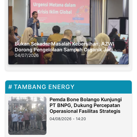
Bukan Sekadar Masalah Kebersihan, AZWI
Dorong Pengelolaan Sampah Organik Jadi
Solusi Krisis Iklim
04/07/2026
TAMBANG ENERGY
Pemda Bone Bolango Kunjungi
PT BNPG, Dukung Percepatan
Operasional Fasilitas Strategis
04/08/2026 - 14:20