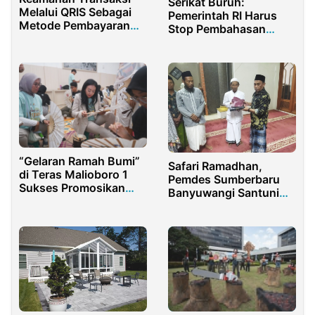
Serikat Buruh:
Melalui QRIS Sebagai
Pemerintah RI Harus
Metode Pembayaran
Stop Pembahasan
untuk Mendukung
RPMK Kemasan Polos
Pertumbuhan UMKM
“Gelaran Ramah Bumi”
Safari Ramadhan,
di Teras Malioboro 1
Pemdes Sumberbaru
Sukses Promosikan
Banyuwangi Santuni
Konsumsi dan Produksi
Anak Yatim & Duafa
Berkelanjutan