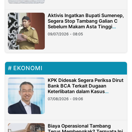
Aktivis Ingatkan Bupati Sumenep,
Segera Stop Tambang Galian C
Sebelum Makam Asta Tinggi
Longsor
09/07/2026 - 08:05
EKONOMI
KPK Didesak Segera Periksa Dirut
Bank BCA Terkait Dugaan
Keterlibatan dalam Kasus
Hilangnya Dana Nasabah Rp2,58
07/08/2026 - 09:06
Miliar
Biaya Operasional Tambang
Terus Membengkak? Ternyata Ini