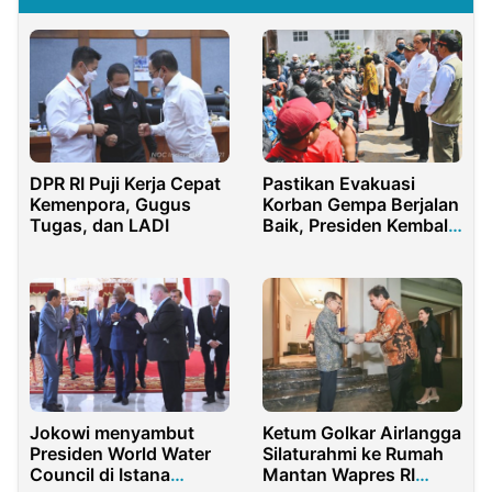
Pastikan Evakuasi
DPR RI Puji Kerja Cepat
Korban Gempa Berjalan
Kemenpora, Gugus
Baik, Presiden Kembali
Tugas, dan LADI
ke Cianjur
Jokowi menyambut
Ketum Golkar Airlangga
Presiden World Water
Silaturahmi ke Rumah
Council di Istana
Mantan Wapres RI