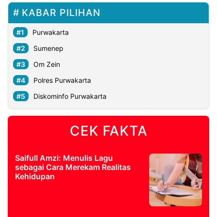
KABAR PILIHAN
Purwakarta
Sumenep
Om Zein
Polres Purwakarta
Diskominfo Purwakarta
CEK FAKTA
Saifull Amzi: Menulis Lagu
sebagai Cara Merekam Realitas
Kehidupan