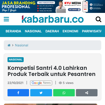
BERANDA
NASIONAL
DAERAH
EKONOMI
PARIWISATA
Informasi
KabarbaruTV
Kirim
Tentang
Nasional
Iklan
Berita
Kami
NASIONAL
Berita
Kompetisi Santri 4.0 Lahirkan
Nasional
International
Olahraga
Entertainment
Daerah
Pariwisata
Kuliner
Kolom
Produk Terbaik untuk Pesantren
22/10/2021
|
|
5
views
Network
PT
TREETAN