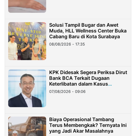
Solusi Tampil Bugar dan Awet
Muda, HLL Wellness Center Buka
Cabang Baru di Kota Surabaya
08/08/2026 - 17:35
KPK Didesak Segera Periksa Dirut
Bank BCA Terkait Dugaan
Keterlibatan dalam Kasus
Hilangnya Dana Nasabah Rp2,58
07/08/2026 - 09:06
Miliar
Biaya Operasional Tambang
Terus Membengkak? Ternyata Ini
yang Jadi Akar Masalahnya