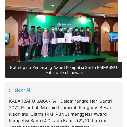
MULTIMEDIA
INDONESIA
Partner
Insight
Suara
Lens
Daily
Jalan
Idealita
Kita
Dinamikapost.com
Radar
Seedbacklink
NTB
Time
IDN
Jogja
Rakyat
News
Notice
Baru
Follow
Kabarbaru
Potret para Pemenang Award Kompetisi Santri RMI-PBNU
(Foto: dok/istimewa).
:
Haidar Ali
KABARBARU, JAKARTA – Dalam rangka Hari Santri
2021, Rabithah Ma’ahid Islamiyah Pengurus Besar
Nadhlatul Ulama (RMI PBNU) menggelar Award
Kompetisi Santri 4.0 pada Kamis (21/10) hari ini.