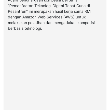
Acara penghargaan kompetisi bertema
“Pemanfaatan Teknologi Digital Tepat Guna di
Pesantren” ini merupakan hasil kerja sama RMI
©
Kabarbaru.co
dengan Amazon Web Services (AWS) untuk
-
2026
melakukan pelatihan dan mengadakan kompetisi
berbasis teknologi.
PT.
Kabarbaru
Media
Holding