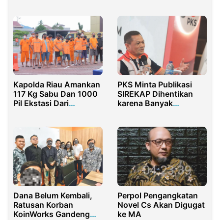
Merdeka
Jusuf Kalla
PKS Minta Publikasi
Kapolda Riau Amankan
SIREKAP Dihentikan
117 Kg Sabu Dan 1000
karena Banyak
Pil Ekstasi Dari
Kesalahan Sistem
Jaringan Malaysia
Dana Belum Kembali,
Perpol Pengangkatan
Ratusan Korban
Novel Cs Akan Digugat
KoinWorks Gandeng
ke MA