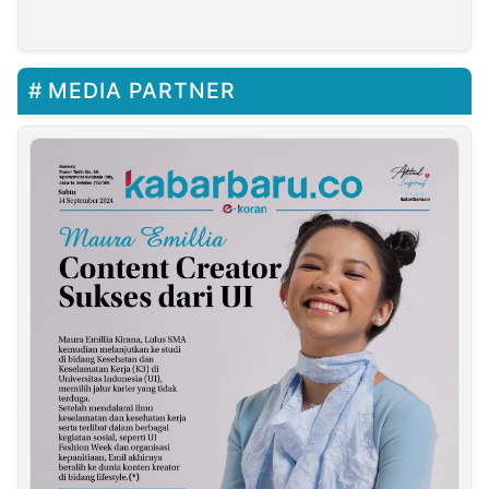
LBH PB PMII Desak OJK
dan Bareskrim
Bertindak
MEDIA PARTNER