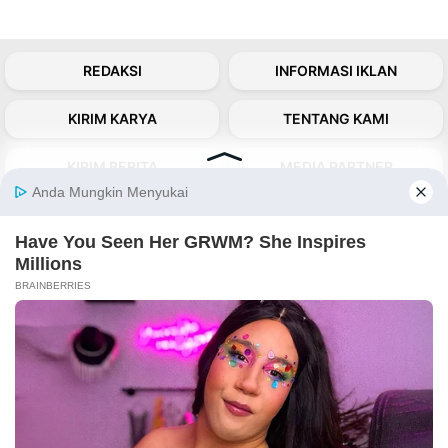
REDAKSI
INFORMASI IKLAN
KIRIM KARYA
TENTANG KAMI
KIRIM BERITA
MEDIA PARTNER
KABARBARU NETWORK
About Our Kabarbaru.co
Kabarbaru.co menyajikan berita aktual dan
inspiratif dari sudut pandang berbaik sangka
serta terverifikasi dari sumber yang tepat.