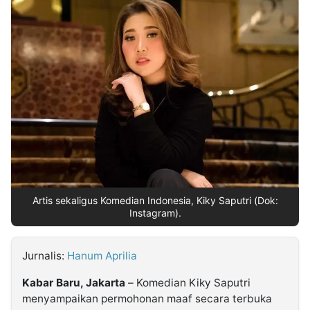
MULTIMEDIA
INDONESIA
Partner
Insight
Suara
Lens
Daily
Jalan
Idealita
Kita
Dinamikapost.com
Radar
Seedbacklink
NTB
Time
IDN
Jogja
Rakyat
News
Notice
Baru
Follow
Kabarbaru
Artis sekaligus Komedian Indonesia, Kiky Saputri (Dok:
Instagram).
Jurnalis:
Hanum Aprilia
Kabar Baru, Jakarta
– Komedian Kiky Saputri
menyampaikan permohonan maaf secara terbuka