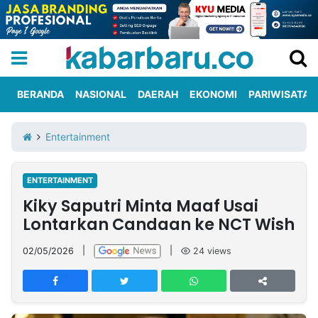
BERANDA
NASIONAL
DAERAH
EKONOMI
PARIWISATA
Informasi
KabarbaruTV
Kirim
Tentang
Entertainment
Iklan
Berita
Kami
ENTERTAINMENT
Berita
Kiky Saputri Minta Maaf Usai
Nasional
International
Olahraga
Entertainment
Daerah
Pariwisata
Kuliner
Kolom
Lontarkan Candaan ke NCT Wish
02/05/2026
|
|
24
views
Network
PT
TREETAN