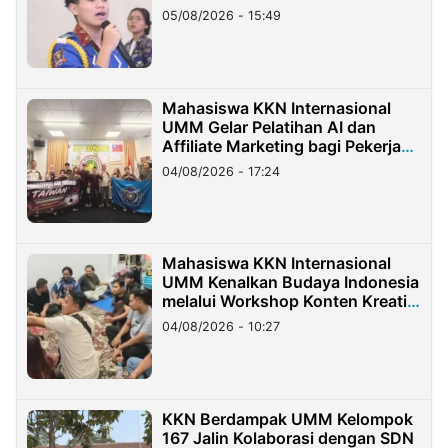
05/08/2026 - 15:49
Mahasiswa KKN Internasional
UMM Gelar Pelatihan AI dan
Affiliate Marketing bagi Pekerja
Migran Indonesia di Taiwan
04/08/2026 - 17:24
Mahasiswa KKN Internasional
UMM Kenalkan Budaya Indonesia
melalui Workshop Konten Kreatif
di Taiwan
04/08/2026 - 10:27
KKN Berdampak UMM Kelompok
167 Jalin Kolaborasi dengan SDN