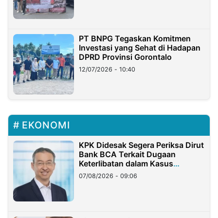
PT BNPG Tegaskan Komitmen
Investasi yang Sehat di Hadapan
DPRD Provinsi Gorontalo
12/07/2026 - 10:40
EKONOMI
KPK Didesak Segera Periksa Dirut
Bank BCA Terkait Dugaan
Keterlibatan dalam Kasus
Hilangnya Dana Nasabah Rp2,58
07/08/2026 - 09:06
Miliar