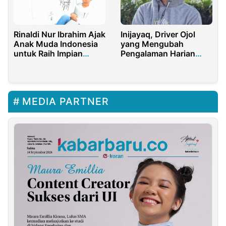
Rinaldi Nur Ibrahim Ajak
Inijayaq, Driver Ojol
Anak Muda Indonesia
yang Mengubah
untuk Raih Impian
Pengalaman Harian
Lewat Lagu “Buka
Menjadi Konten yang
Mimpi”
Menghibur
MEDIA PARTNER