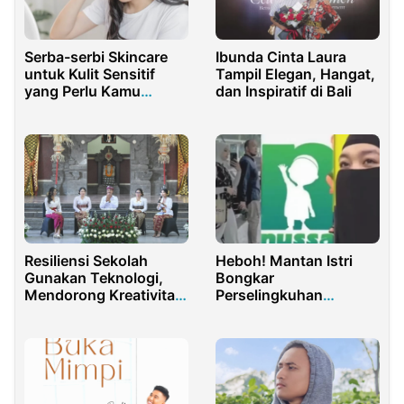
Serba-serbi Skincare
Ibunda Cinta Laura
untuk Kulit Sensitif
Tampil Elegan, Hangat,
yang Perlu Kamu
dan Inspiratif di Bali
Ketahui
Resiliensi Sekolah
Heboh! Mantan Istri
Gunakan Teknologi,
Bongkar
Mendorong Kreativitas
Perselingkuhan
Pembelajaran
Founder Nussa Rara
Aditya Triantoro