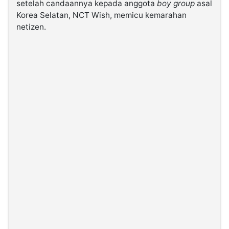
setelah candaannya kepada anggota
boy group
asal
Korea Selatan, NCT Wish, memicu kemarahan
©
netizen.
Kabarbaru.co
-
2026
PT.
Kabarbaru
Media
Holding