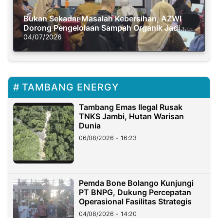
Bukan Sekadar Masalah Kebersihan, AZWI
Dorong Pengelolaan Sampah Organik Jadi
Solusi Krisis Iklim
04/07/2026
TAMBANG ENERGY
Tambang Emas Ilegal Rusak
TNKS Jambi, Hutan Warisan
Dunia
06/08/2026 - 16:23
Pemda Bone Bolango Kunjungi
PT BNPG, Dukung Percepatan
Operasional Fasilitas Strategis
04/08/2026 - 14:20