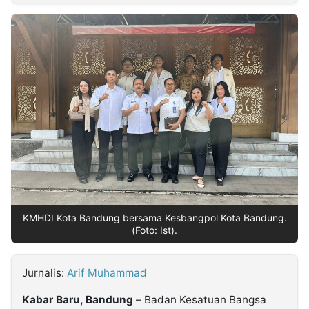
MULTIMEDIA
INDONESIA
Partner
Insight
Suara
Lens
Daily
Jalan
Idealita
Kita
Radar
Seedbacklink
NTB
Time
IDN
Jogja
Rakyat
News
Notice
Baru
Follow
Kabarbaru
KMHDI Kota Bandung bersama Kesbangpol Kota Bandung.
(Foto: Ist).
Jurnalis:
Arif Muhammad
Kabar Baru, Bandung
– Badan Kesatuan Bangsa