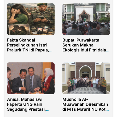
Fakta Skandal
Bupati Purwakarta
Perselingkuhan Istri
Serukan Makna
Prajurit TNI di Papua,
Ekologis Idul Fitri dalam
Digilir 13 Anggota
Pelaksanaan Salat Ied
Anisa, Mahasiswi
Musholla Al-
Faperta UNG Raih
Muawanah Diresmikan
Segudang Prestasi,
di MTs Ma’arif NU Kota
Bercita-cita Majukan
Malang