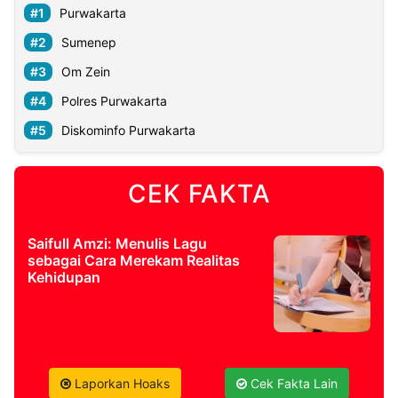
Purwakarta
Sumenep
Om Zein
Polres Purwakarta
Diskominfo Purwakarta
CEK FAKTA
Saifull Amzi: Menulis Lagu
sebagai Cara Merekam Realitas
Kehidupan
Laporkan Hoaks
Cek Fakta Lain