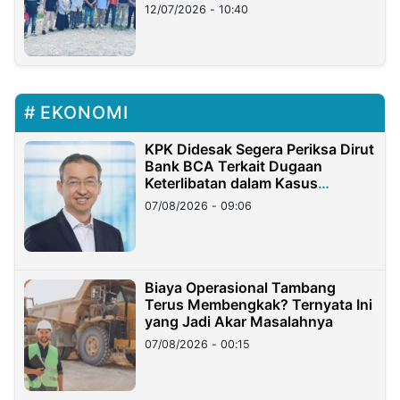
12/07/2026 - 10:40
EKONOMI
KPK Didesak Segera Periksa Dirut
Bank BCA Terkait Dugaan
Keterlibatan dalam Kasus
Hilangnya Dana Nasabah Rp2,58
07/08/2026 - 09:06
Miliar
Biaya Operasional Tambang
Terus Membengkak? Ternyata Ini
yang Jadi Akar Masalahnya
07/08/2026 - 00:15