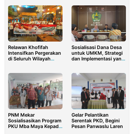
Pertanian
Relawan Khofifah
Sosialisasi Dana Desa
Intensifkan Pergerakan
untuk UMKM, Strategi
di Seluruh Wilayah
dan Implementasi yang
Jawa Timur
Efektif
PNM Mekar
Gelar Pelantikan
Sosialisasikan Program
Serentak PKD, Begini
PKU Mba Maya Kepada
Pesan Panwaslu Laren
Puluhan Nasabah di