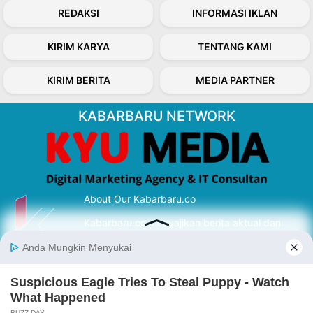
REDAKSI
INFORMASI IKLAN
KIRIM KARYA
TENTANG KAMI
KIRIM BERITA
MEDIA PARTNER
KABARBARU NETWORK
About Our Kabarbaru.co
Kabarbaru.co menyajikan berita aktual dan
inspiratif dari sudut pandang berbaik sangka
serta terverifikasi dari sumber yang tepat.
Follow Kabarbaru