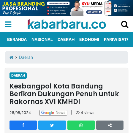
BERANDA
NASIONAL
DAERAH
EKONOMI
PARIWISATA
Informasi
KabarbaruTV
Kirim
Tentang
Daerah
Iklan
Berita
Kami
DAERAH
Berita
Kesbangpol Kota Bandung
Nasional
International
Olahraga
Entertainment
Daerah
Pariwisata
Kuliner
Kolom
Berikan Dukungan Penuh untuk
Rakornas XVI KMHDI
Network
28/08/2024
|
|
4
views
PT
TREETAN