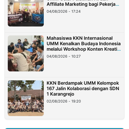
Affiliate Marketing bagi Pekerja
Migran Indonesia di Taiwan
04/08/2026 - 17:24
Mahasiswa KKN Internasional
UMM Kenalkan Budaya Indonesia
melalui Workshop Konten Kreatif
di Taiwan
04/08/2026 - 10:27
KKN Berdampak UMM Kelompok
167 Jalin Kolaborasi dengan SDN
1 Karangrejo
02/08/2026 - 19:20