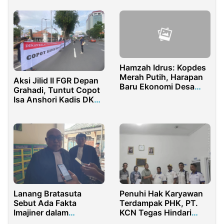
Hamzah Idrus: Kopdes
Merah Putih, Harapan
Aksi Jilid II FGR Depan
Baru Ekonomi Desa
Grahadi, Tuntut Copot
Tinelo Ayula
Isa Anshori Kadis DKP
Jatim Buntut Dua
Proyek Bermasalah
Lanang Bratasuta
Penuhi Hak Karyawan
Sebut Ada Fakta
Terdampak PHK, PT.
Imajiner dalam
KCN Tegas Hindari
Dakwaan Aris Chandra
Union Busting