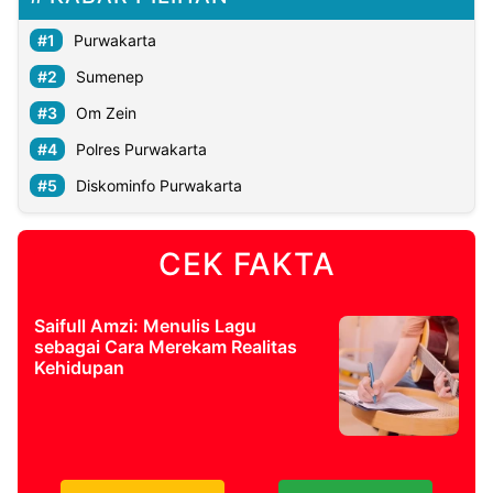
Purwakarta
Sumenep
Om Zein
Polres Purwakarta
Diskominfo Purwakarta
CEK FAKTA
Saifull Amzi: Menulis Lagu
sebagai Cara Merekam Realitas
Kehidupan