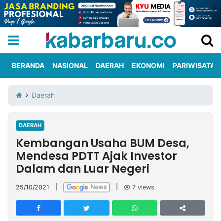
BERANDA
NASIONAL
DAERAH
EKONOMI
PARIWISATA
Informasi
KabarbaruTV
Kirim
Tentang
Daerah
Iklan
Berita
Kami
DAERAH
Berita
Kembangan Usaha BUM Desa,
Nasional
International
Olahraga
Entertainment
Daerah
Pariwisata
Kuliner
Kolom
Mendesa PDTT Ajak Investor
Dalam dan Luar Negeri
Network
25/10/2021
|
|
7
views
PT
TREETAN