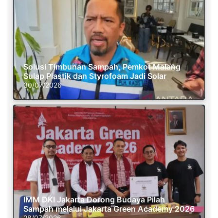
Solusi Timbunan Sampah, Pemkot Malang
Sulap Plastik dan Styrofoam Jadi Solar
30/07/2026
IMM DKI Jakarta Dorong Budaya Pilah
Sampah melalui Jakarta Green Academy 2026
28/07/2026