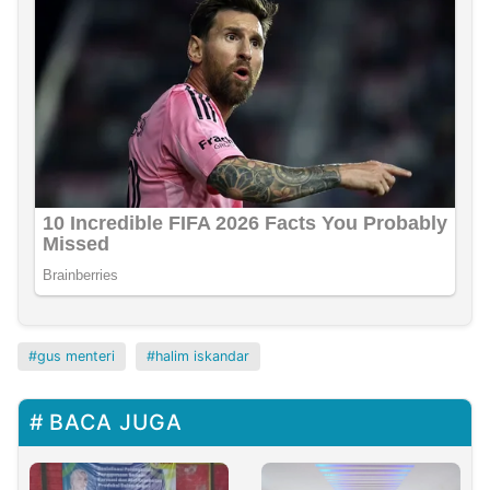
gus menteri
halim iskandar
BACA JUGA