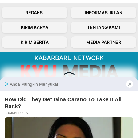
REDAKSI
INFORMASI IKLAN
KIRIM KARYA
TENTANG KAMI
KIRIM BERITA
MEDIA PARTNER
KABARBARU NETWORK
About Our Kabarbaru.co
Kabarbaru.co menyajikan berita aktual dan
inspiratif dari sudut pandang berbaik sangka
serta terverifikasi dari sumber yang tepat.
Follow Kabarbaru