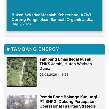
Bukan Sekadar Masalah Kebersihan, AZWI
Dorong Pengelolaan Sampah Organik Jadi
Solusi Krisis Iklim
04/07/2026
TAMBANG ENERGY
Tambang Emas Ilegal Rusak
TNKS Jambi, Hutan Warisan
Dunia
06/08/2026 - 16:23
Pemda Bone Bolango Kunjungi
PT BNPG, Dukung Percepatan
Operasional Fasilitas Strategis