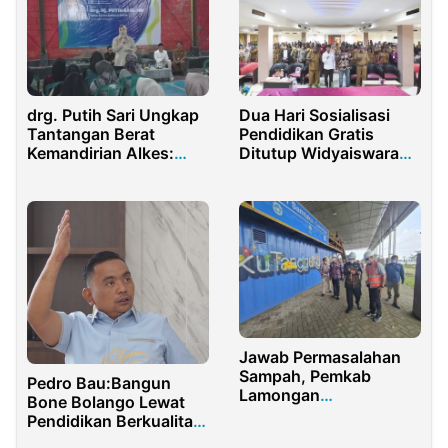
drg. Putih Sari Ungkap
Dua Hari Sosialisasi
Tantangan Berat
Pendidikan Gratis
Kemandirian Alkes:
Ditutup Widyaiswara
Masih Jauh, Tapi Kita
GTK Papua Barat
Mampu!
Jawab Permasalahan
Sampah, Pemkab
Pedro Bau:Bangun
Lamongan
Bone Bolango Lewat
Kembangkan
Pendidikan Berkualitas
SAMTAKU