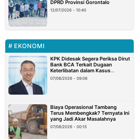
DPRD Provinsi Gorontalo
12/07/2026 - 10:40
EKONOMI
KPK Didesak Segera Periksa Dirut
Bank BCA Terkait Dugaan
Keterlibatan dalam Kasus
Hilangnya Dana Nasabah Rp2,58
07/08/2026 - 09:06
Miliar
Biaya Operasional Tambang
Terus Membengkak? Ternyata Ini
yang Jadi Akar Masalahnya
07/08/2026 - 00:15