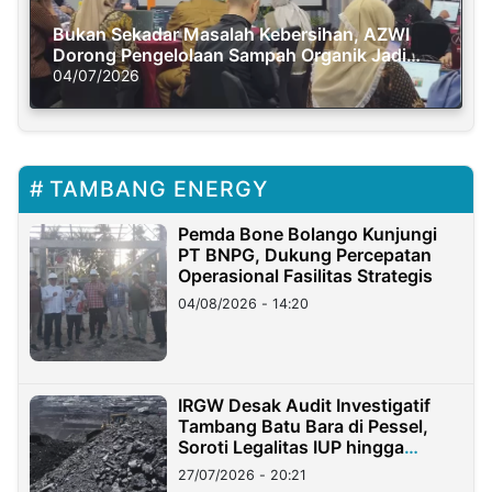
Bukan Sekadar Masalah Kebersihan, AZWI
Dorong Pengelolaan Sampah Organik Jadi
Solusi Krisis Iklim
04/07/2026
TAMBANG ENERGY
Pemda Bone Bolango Kunjungi
PT BNPG, Dukung Percepatan
Operasional Fasilitas Strategis
04/08/2026 - 14:20
IRGW Desak Audit Investigatif
Tambang Batu Bara di Pessel,
Soroti Legalitas IUP hingga
Stockpile
27/07/2026 - 20:21