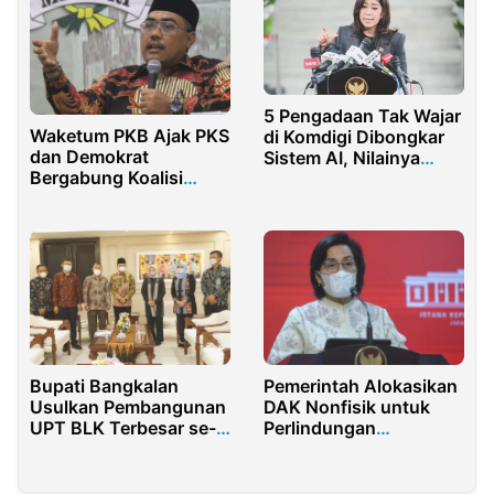
5 Pengadaan Tak Wajar
Waketum PKB Ajak PKS
di Komdigi Dibongkar
dan Demokrat
Sistem AI, Nilainya
Bergabung Koalisi
Fantastis
bersama Gerindra
Bupati Bangkalan
Pemerintah Alokasikan
Usulkan Pembangunan
DAK Nonfisik untuk
UPT BLK Terbesar se-
Perlindungan
Madura di Bangkalan
Perempuan dan Anak