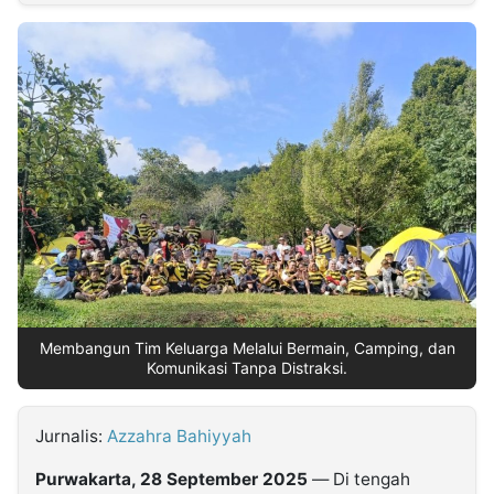
MULTIMEDIA
INDONESIA
Partner
Insight
Suara
Lens
Daily
Jalan
Idealita
Kita
Dinamikapost.com
Radar
Seedbacklink
NTB
Time
IDN
Jogja
Rakyat
News
Notice
Baru
Follow
Kabarbaru
Membangun Tim Keluarga Melalui Bermain, Camping, dan
Komunikasi Tanpa Distraksi.
Jurnalis:
Azzahra Bahiyyah
Purwakarta, 28 September 2025
— Di tengah