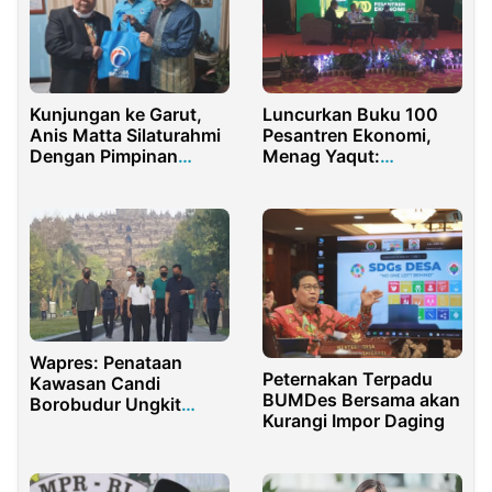
Kunjungan ke Garut,
Luncurkan Buku 100
Anis Matta Silaturahmi
Pesantren Ekonomi,
Dengan Pimpinan
Menag Yaqut:
Persis dan Kapolda
Pesantren Harus
Jabar
Berinovasi
Wapres: Penataan
Peternakan Terpadu
Kawasan Candi
BUMDes Bersama akan
Borobudur Ungkit
Kurangi Impor Daging
Ekonomi Masyarakat