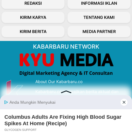
REDAKSI
INFORMASI IKLAN
KIRIM KARYA
TENTANG KAMI
KIRIM BERITA
MEDIA PARTNER
KABARBARU NETWORK
About Our Kabarbaru.co
Kabarbaru.co menyajikan berita aktual dan
inspiratif dari sudut pandang berbaik sangka
serta terverifikasi dari sumber yang tepat.
Follow Kabarbaru