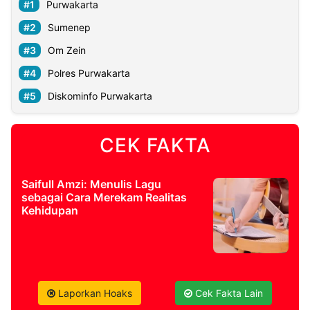
Purwakarta
Sumenep
Om Zein
Polres Purwakarta
Diskominfo Purwakarta
CEK FAKTA
Saifull Amzi: Menulis Lagu
sebagai Cara Merekam Realitas
Kehidupan
Laporkan Hoaks
Cek Fakta Lain