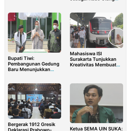
Tahun Gubernur Jabar
Mahasiswa ISI
Bupati Tiwi:
Surakarta Tunjukkan
Pembangunan Gedung
Kreativitas Membuat
Baru Menunjukkan
Konten Media Sosial
Warga NU Kompak
dalam Project KA
Batara Kresna Bersama
Radio Solopos
Bergerak 1912 Gresik
Ketua SEMA UIN SUKA:
Deklarasi Prabowo-