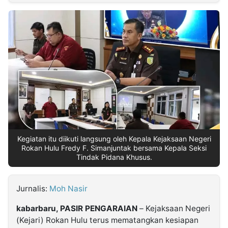
MULTIMEDIA
INDONESIA
Partner
Insight
Suara
Lens
Daily
Jalan
Idealita
Kita
Dinamikapost.com
Radar
Seedbacklink
NTB
Time
IDN
Jogja
Rakyat
News
Notice
Baru
Follow
Kabarbaru
Kegiatan itu diikuti langsung oleh Kepala Kejaksaan Negeri
Rokan Hulu Fredy F. Simanjuntak bersama Kepala Seksi
Tindak Pidana Khusus.
Jurnalis:
Moh Nasir
kabarbaru, PASIR PENGARAIAN
– Kejaksaan Negeri
(Kejari) Rokan Hulu terus mematangkan kesiapan