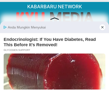
KABARBARU NETWORK
About Our Kabarbaru.co
Kabarbaru.co menyajikan berita aktual dan
inspiratif dari sudut pandang berbaik sangka
serta terverifikasi dari sumber yang tepat.
Follow Kabarbaru
Kabarbaru.co
Copyright © 2026. All rights reserved