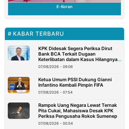
E-Koran
KABAR TERBARU
KPK Didesak Segera Periksa Dirut
Bank BCA Terkait Dugaan
Keterlibatan dalam Kasus Hilangnya
Dana Nasabah Rp2,58 Miliar
07/08/2026 - 09:06
Ketua Umum PSSI Dukung Gianni
Infantino Kembali Pimpin FIFA
07/08/2026 - 07:54
Rampok Uang Negara Lewat Ternak
Pita Cukai, Mahasiswa Desak KPK
Periksa Pengusaha Rokok Sumenep
07/08/2026 - 00:54