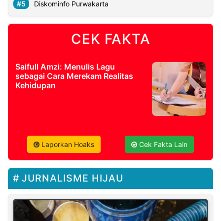
Diskominfo Purwakarta
CEK FAKTA
Saifull Amzi: Menulis Lagu
sebagai Cara Merekam Realitas
Kehidupan
Laporkan Hoaks
Cek Fakta Lain
JURNALISME HIJAU