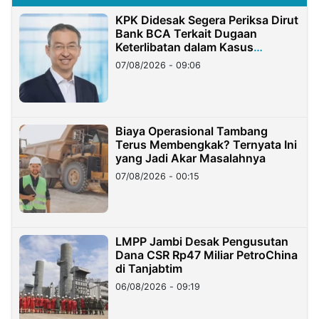
KPK Didesak Segera Periksa Dirut
Bank BCA Terkait Dugaan
Keterlibatan dalam Kasus
Hilangnya Dana Nasabah Rp2,58
07/08/2026 - 09:06
Miliar
Biaya Operasional Tambang
Terus Membengkak? Ternyata Ini
yang Jadi Akar Masalahnya
07/08/2026 - 00:15
LMPP Jambi Desak Pengusutan
Dana CSR Rp47 Miliar PetroChina
di Tanjabtim
06/08/2026 - 09:19