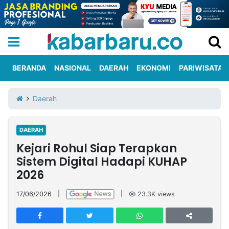
BERANDA
NASIONAL
DAERAH
EKONOMI
PARIWISATA
Informasi
KabarbaruTV
Kirim
Tentang
Daerah
Iklan
Berita
Kami
DAERAH
Berita
Kejari Rohul Siap Terapkan
Nasional
International
Olahraga
Entertainment
Daerah
Pariwisata
Kuliner
Kolom
Sistem Digital Hadapi KUHAP
2026
Network
17/06/2026
|
|
23.3K
views
PT
TREETAN