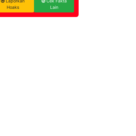
Laporkan
Cek Fakta
Hoaks
Lain