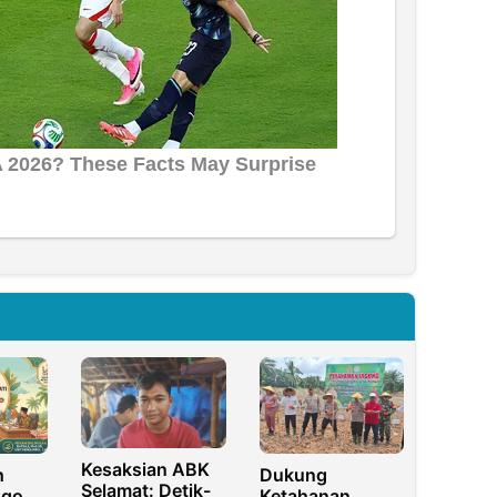
Kesaksian ABK
h
Dukung
Selamat: Detik-
ngo
Ketahanan