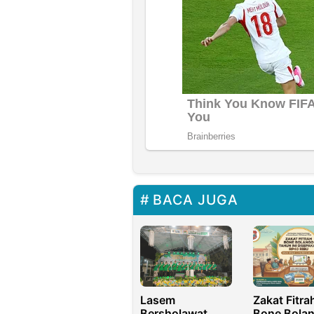
BACA JUGA
Lasem
Zakat Fitra
Bersholawat,
Bone Bola