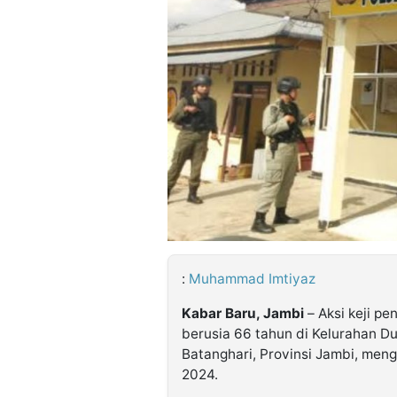
©
Kabarbaru.co
-
2026
PT.
Kabarbaru
Media
Holding
:
Muhammad Imtiyaz
Kabar Baru, Jambi
– Aksi keji p
berusia 66 tahun di Kelurahan D
Batanghari, Provinsi Jambi, me
2024.