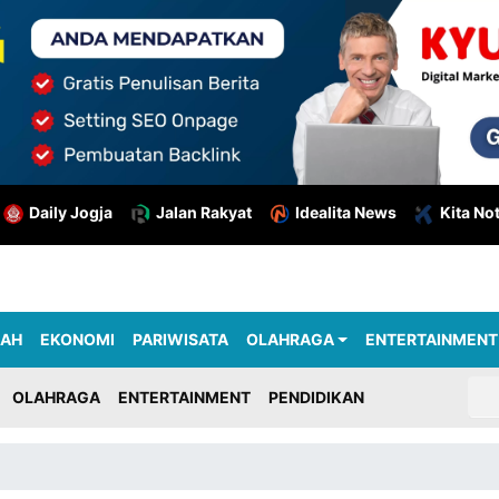
Daily Jogja
Jalan Rakyat
Idealita News
Kita No
RAH
EKONOMI
PARIWISATA
OLAHRAGA
ENTERTAINMENT
OLAHRAGA
ENTERTAINMENT
PENDIDIKAN