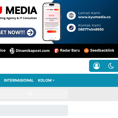
tice
Radar Baru
Seedbacklink
Dinamikapost.com
INTERNASIONAL
KOLOM