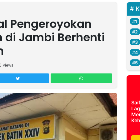
K
al Pengeroyokan
 di Jambi Berhenti
n
3
views
Sai
Lag
Mer
Keh