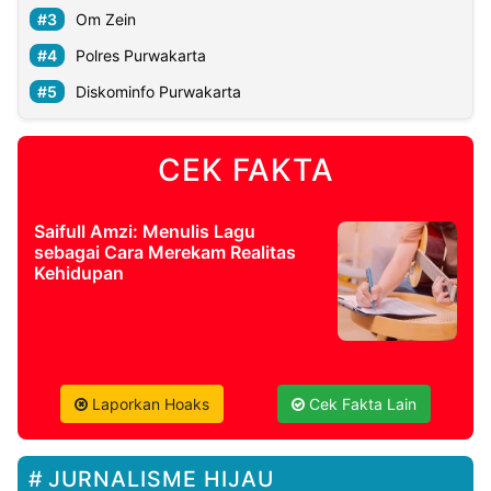
Om Zein
Polres Purwakarta
Diskominfo Purwakarta
CEK FAKTA
Saifull Amzi: Menulis Lagu
sebagai Cara Merekam Realitas
Kehidupan
Laporkan Hoaks
Cek Fakta Lain
JURNALISME HIJAU