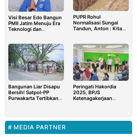
PUPR Rohul
Visi Besar Edo Bangun
Normalisasi Sungai
PMII Jatim Menuju Era
Tandun, Anton : Kita
Teknologi dan
Fungsikan Lagi Aliran
Intelektual
Sungai Bagi Ekosistem
Sekitar
Bangunan Liar Disapu
Peringati Hakordia
Bersih! Satpol-PP
2025, BPJS
Purwakarta Tertibkan
Ketenagakerjaan
Sepanjang Jalan
Purwakarta Perkuat
Provinsi
Komitmen Antikorupsi
MEDIA PARTNER