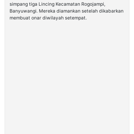
simpang tiga Lincing Kecamatan Rogojampi,
Banyuwangi. Mereka diamankan setelah dikabarkan
©
membuat onar diwilayah setempat.
Kabarbaru.co
-
2026
PT.
Kabarbaru
Media
Holding