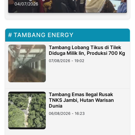
Solusi Krisis Iklim
04/07/2026
TAMBANG ENERGY
Tambang Lobang Tikus di Tilek
Diduga Milik Iin, Produksi 700 Kg
07/08/2026 - 19:02
Tambang Emas Ilegal Rusak
TNKS Jambi, Hutan Warisan
Dunia
06/08/2026 - 16:23