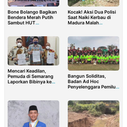
Bone Bolango Bagikan
Kocak! Aksi Dua Polisi
Bendera Merah Putih
Saat Naiki Kerbau di
Sambut HUT
Madura Malah
Kemerdekaan RI
Terpental ke Sawah
Mencari Keadilan,
Bangun Soliditas,
Pemuda di Semarang
Badan Ad Hoc
Laporkan Bibinya ke
Penyelenggara Pemilu
Polisi
Kecamatan Dukun
Gelar Fun Football