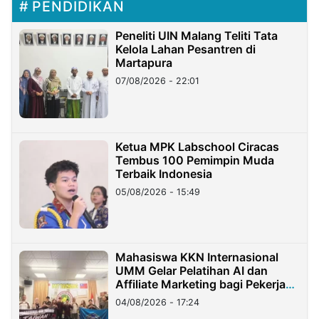
PENDIDIKAN
Peneliti UIN Malang Teliti Tata
Kelola Lahan Pesantren di
Martapura
07/08/2026 - 22:01
Ketua MPK Labschool Ciracas
Tembus 100 Pemimpin Muda
Terbaik Indonesia
05/08/2026 - 15:49
Mahasiswa KKN Internasional
UMM Gelar Pelatihan AI dan
Affiliate Marketing bagi Pekerja
Migran Indonesia di Taiwan
04/08/2026 - 17:24