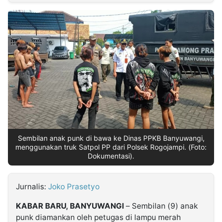
MULTIMEDIA
INDONESIA
Partner
Insight
Suara
Lens
Daily
Jalan
Idealita
Kita
Dinamikapost.com
Radar
Seedbacklink
NTB
Time
IDN
Jogja
Rakyat
News
Notice
Baru
Follow
Kabarbaru
Sembilan anak punk di bawa ke Dinas PPKB Banyuwangi,
menggunakan truk Satpol PP dari Polsek Rogojampi. (Foto:
Dokumentasi).
Jurnalis:
Joko Prasetyo
KABAR BARU, BANYUWANGI
– Sembilan (9) anak
punk diamankan oleh petugas di lampu merah