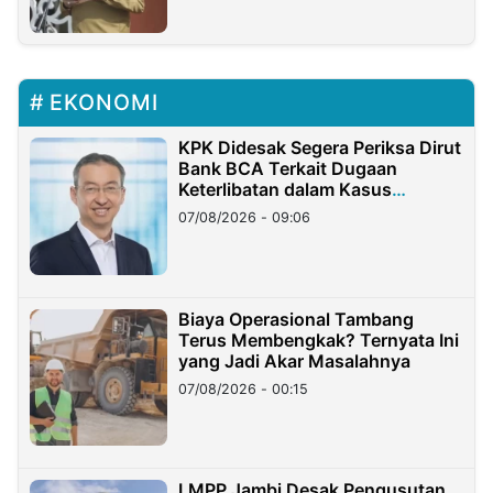
EKONOMI
KPK Didesak Segera Periksa Dirut
Bank BCA Terkait Dugaan
Keterlibatan dalam Kasus
Hilangnya Dana Nasabah Rp2,58
07/08/2026 - 09:06
Miliar
Biaya Operasional Tambang
Terus Membengkak? Ternyata Ini
yang Jadi Akar Masalahnya
07/08/2026 - 00:15
LMPP Jambi Desak Pengusutan