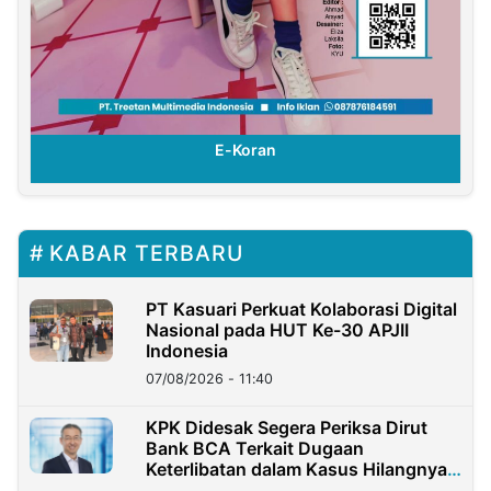
E-Koran
KABAR TERBARU
PT Kasuari Perkuat Kolaborasi Digital
Nasional pada HUT Ke-30 APJII
Indonesia
07/08/2026 - 11:40
KPK Didesak Segera Periksa Dirut
Bank BCA Terkait Dugaan
Keterlibatan dalam Kasus Hilangnya
Dana Nasabah Rp2,58 Miliar