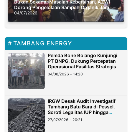
Bukan Sekadar Masalah Kebersihan, AZWI
Dorong Pengelolaan Sampah Organik Jadi
Solusi Krisis Iklim
04/07/2026
TAMBANG ENERGY
Pemda Bone Bolango Kunjungi
PT BNPG, Dukung Percepatan
Operasional Fasilitas Strategis
04/08/2026 - 14:20
IRGW Desak Audit Investigatif
Tambang Batu Bara di Pessel,
Soroti Legalitas IUP hingga
Stockpile
27/07/2026 - 20:21