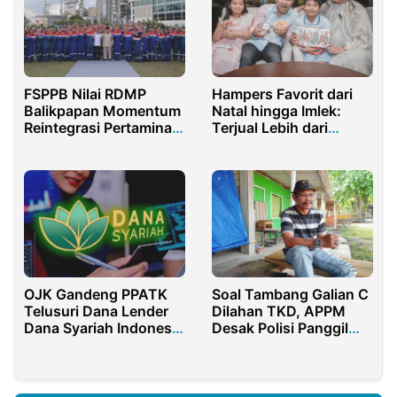
FSPPB Nilai RDMP
Hampers Favorit dari
Balikpapan Momentum
Natal hingga Imlek:
Reintegrasi Pertamina
Terjual Lebih dari
di Era Prabowo
250.000 Toples!
OJK Gandeng PPATK
Soal Tambang Galian C
Telusuri Dana Lender
Dilahan TKD, APPM
Dana Syariah Indonesia
Desak Polisi Panggil
yang Belum Kembali
Kades Tamansari
Banyuwangi