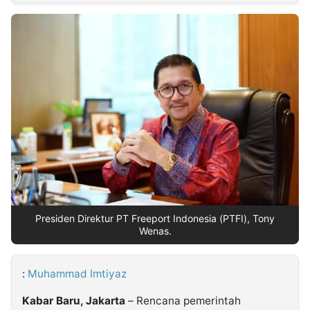
MULTIMEDIA
INDONESIA
Partner
Insight
Suara
Lens
Daily
Jalan
Idealita
Kita
Dinamikapost.com
Radar
Seedbacklink
NTB
Time
IDN
Jogja
Rakyat
News
Notice
Baru
Follow
Kabarbaru
Presiden Direktur PT Freeport Indonesia (PTFI), Tony
Wenas.
:
Muhammad Imtiyaz
Kabar Baru, Jakarta
– Rencana pemerintah