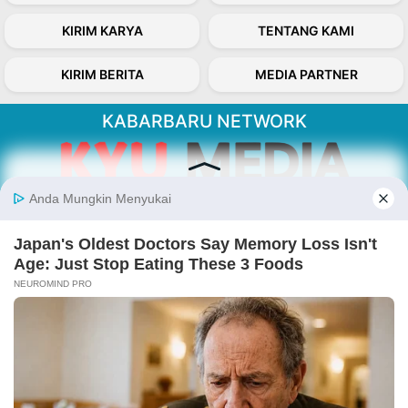
KIRIM KARYA
TENTANG KAMI
KIRIM BERITA
MEDIA PARTNER
KABARBARU NETWORK
About Our Kabarbaru.co
Kabarbaru.co menyajikan berita aktual dan
inspiratif dari sudut pandang berbaik sangka
serta terverifikasi dari sumber yang tepat.
Follow Kabarbaru