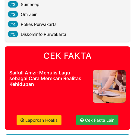
Sumenep
Om Zein
Polres Purwakarta
Diskominfo Purwakarta
CEK FAKTA
Saifull Amzi: Menulis Lagu
sebagai Cara Merekam Realitas
Kehidupan
Laporkan Hoaks
Cek Fakta Lain