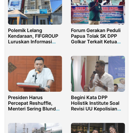
Polemik Lelang
Forum Gerakan Peduli
Kendaraan, FIFGROUP
Papua Tolak SK DPP
Luruskan Informasi
Golkar Terkait Ketua
Soal As’ad Budiman
DPR Kota Sorong
Presiden Harus
Begini Kata DPP
Percepat Reshuffle,
Holistik Institute Soal
Menteri Sering Blunder
Revisi UU Kepolisian
Sebaiknya Diganti
untuk Reformasi dan
Penguatan
Kelembagaan Polri