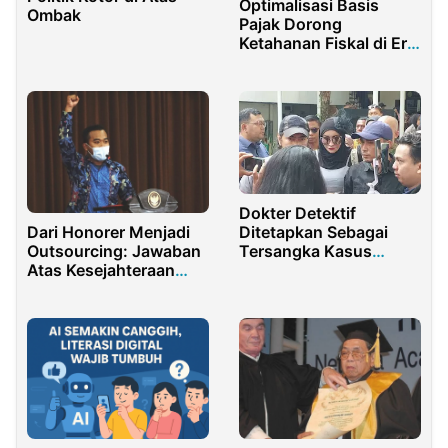
Optimalisasi Basis
Ombak
Pajak Dorong
Ketahanan Fiskal di Era
Digital
Dokter Detektif
Dari Honorer Menjadi
Ditetapkan Sebagai
Outsourcing: Jawaban
Tersangka Kasus
Atas Kesejahteraan
Pencemaran Nama Baik
Guru?
dr. Richard Lee