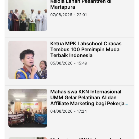
Kelola Lahan Pesantren di
Martapura
07/08/2026 - 22:01
Ketua MPK Labschool Ciracas
Tembus 100 Pemimpin Muda
Terbaik Indonesia
05/08/2026 - 15:49
Mahasiswa KKN Internasional
UMM Gelar Pelatihan AI dan
Affiliate Marketing bagi Pekerja
Migran Indonesia di Taiwan
04/08/2026 - 17:24