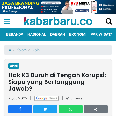
BERANDA
NASIONAL
DAERAH
EKONOMI
PARIWISATA
Informasi
KabarbaruTV
Kirim
Tentang
Kolom
Opini
Iklan
Berita
Kami
OPINI
Berita
Hak K3 Buruh di Tengah Korupsi:
Nasional
International
Olahraga
Entertainment
Daerah
Pariwisata
Kuliner
Kolom
Siapa yang Bertanggung
Jawab?
Network
25/08/2025
|
|
3
views
PT
TREETAN