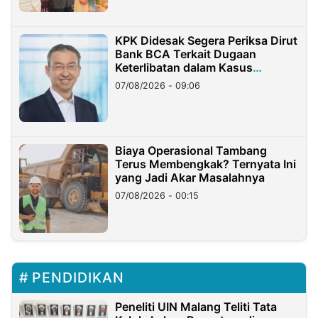
KPK Didesak Segera Periksa Dirut
Bank BCA Terkait Dugaan
Keterlibatan dalam Kasus
Hilangnya Dana Nasabah Rp2,58
07/08/2026 - 09:06
Miliar
Biaya Operasional Tambang
Terus Membengkak? Ternyata Ini
yang Jadi Akar Masalahnya
07/08/2026 - 00:15
PENDIDIKAN
Peneliti UIN Malang Teliti Tata