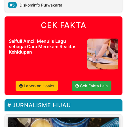
Diskominfo Purwakarta
CEK FAKTA
Saifull Amzi: Menulis Lagu
sebagai Cara Merekam Realitas
Kehidupan
Laporkan Hoaks
Cek Fakta Lain
JURNALISME HIJAU