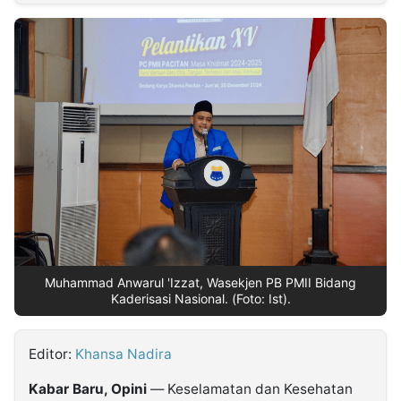
MULTIMEDIA
INDONESIA
Partner
Insight
Suara
Lens
Daily
Jalan
Idealita
Kita
Dinamikapost.com
Radar
Seedbacklink
NTB
Time
IDN
Jogja
Rakyat
News
Notice
Baru
Follow
Kabarbaru
Muhammad Anwarul 'Izzat, Wasekjen PB PMII Bidang
Kaderisasi Nasional. (Foto: Ist).
Editor:
Khansa Nadira
Kabar Baru, Opini
— Keselamatan dan Kesehatan