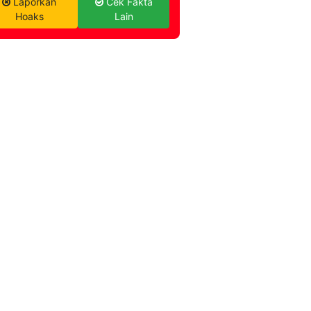
Laporkan
Cek Fakta
Hoaks
Lain