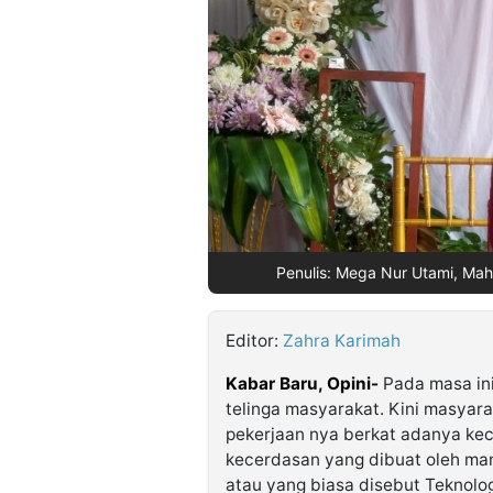
©
Kabarbaru.co
-
2026
PT.
Kabarbaru
Media
Holding
Penulis: Mega Nur Utami, Mah
Editor:
Zahra Karimah
Kabar Baru, Opini-
Pada masa ini
telinga masyarakat. Kini masya
pekerjaan nya berkat adanya ke
kecerdasan yang dibuat oleh ma
atau yang biasa disebut Teknologi 