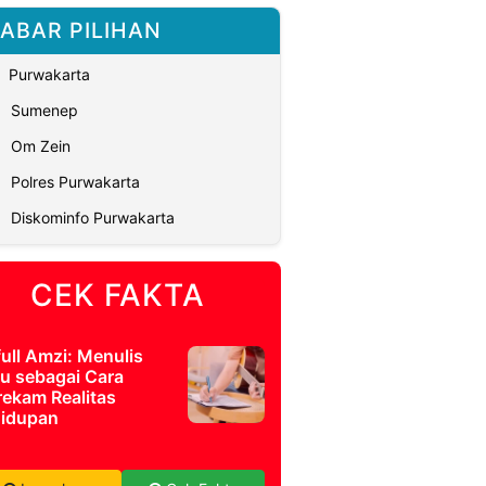
ABAR PILIHAN
Purwakarta
Sumenep
Om Zein
Polres Purwakarta
Diskominfo Purwakarta
CEK FAKTA
full Amzi: Menulis
u sebagai Cara
ekam Realitas
idupan