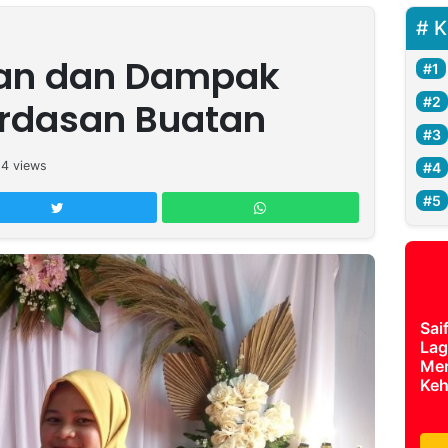
K
an dan Dampak
rdasan Buatan
14
views
Sai
Lag
Mer
Keh