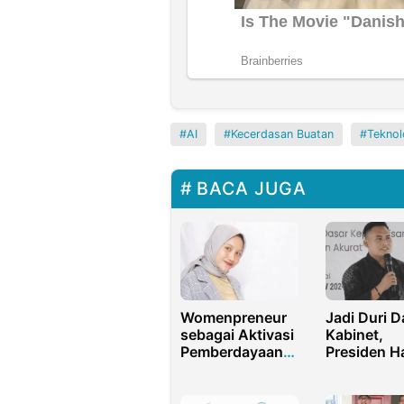
AI
Kecerdasan Buatan
Teknol
BACA JUGA
Womenpreneur
Jadi Duri 
sebagai Aktivasi
Kabinet,
Pemberdayaan
Presiden H
Perempuan
Reshuffle
Berdikari
Menteri De