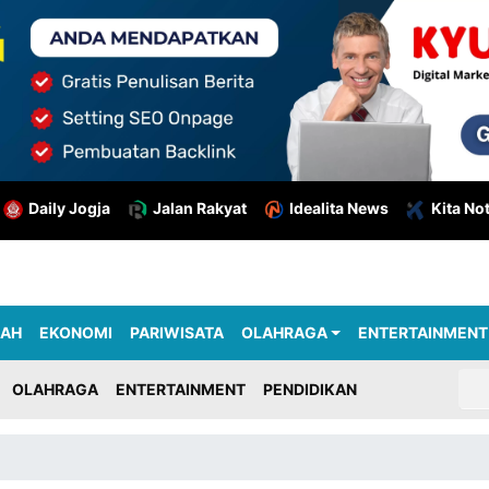
Daily Jogja
Jalan Rakyat
Idealita News
Kita No
RAH
EKONOMI
PARIWISATA
OLAHRAGA
ENTERTAINMENT
OLAHRAGA
ENTERTAINMENT
PENDIDIKAN