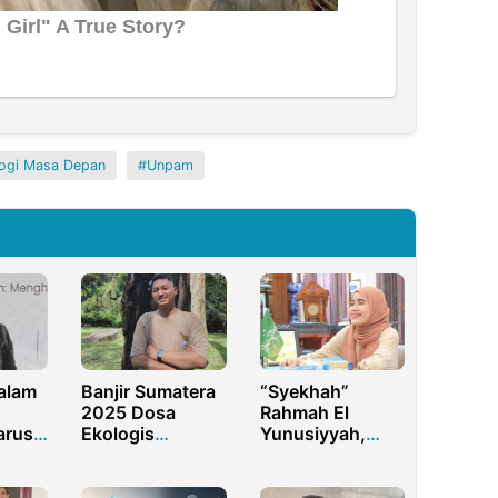
ogi Masa Depan
Unpam
Dalam
Banjir Sumatera
“Syekhah”
2025 Dosa
Rahmah El
arus
Ekologis
Yunusiyyah,
Perspektif Islam
Pendiri
sa
dan Sains Kritis
Pesantren
Perempuan