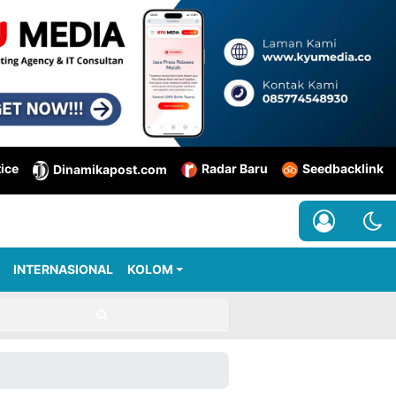
tice
Radar Baru
Seedbacklink
Dinamikapost.com
INTERNASIONAL
KOLOM