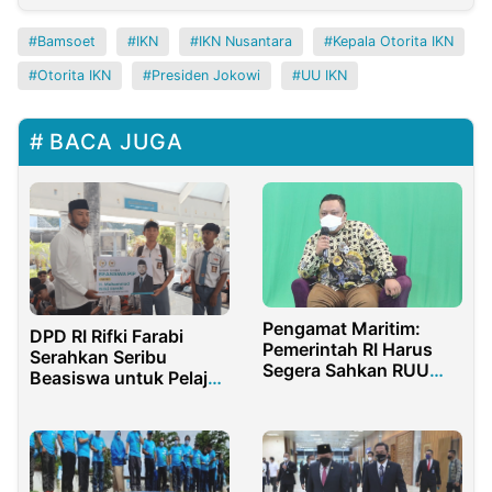
Bamsoet
IKN
IKN Nusantara
Kepala Otorita IKN
Otorita IKN
Presiden Jokowi
UU IKN
BACA JUGA
Pengamat Maritim:
DPD RI Rifki Farabi
Pemerintah RI Harus
Serahkan Seribu
Segera Sahkan RUU
Beasiswa untuk Pelajar
Keamanan Laut
NTB