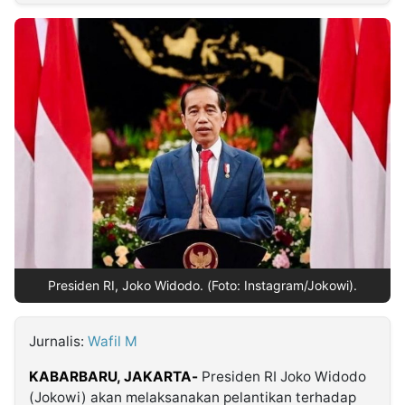
MULTIMEDIA
INDONESIA
Partner
Insight
Suara
Lens
Daily
Jalan
Idealita
Kita
Dinamikapost.com
Radar
Seedbacklink
NTB
Time
IDN
Jogja
Rakyat
News
Notice
Baru
Follow
Kabarbaru
Presiden RI, Joko Widodo. (Foto: Instagram/Jokowi).
Jurnalis:
Wafil M
KABARBARU, JAKARTA-
Presiden RI Joko Widodo
(Jokowi) akan melaksanakan pelantikan terhadap