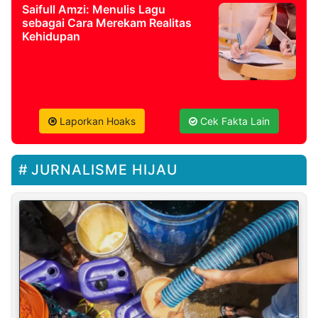
Saifull Amzi: Menulis Lagu
sebagai Cara Merekam Realitas
Kehidupan
Laporkan Hoaks
Cek Fakta Lain
JURNALISME HIJAU