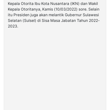
Kepala Otorita Ibu Kota Nusantara (IKN) dan Wakil
Kepala Otoritanya, Kamis (10/03/2022) sore. Selain
©
itu Presiden juga akan melantik Gubernur Sulawesi
Kabarbaru.co
-
Selatan (Sulsel) di Sisa Masa Jabatan Tahun 2022-
2026
2023.
PT.
Kabarbaru
Media
Holding