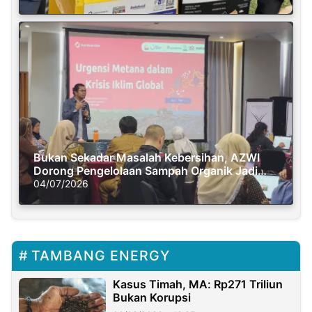
Bukan Sekadar Masalah Kebersihan, AZWI
Dorong Pengelolaan Sampah Organik Jadi
Solusi Krisis Iklim
04/07/2026
TAMBANG ENERGY
Kasus Timah, MA: Rp271 Triliun
Bukan Korupsi