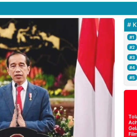
K
Tol
Ach
Gel
Fil