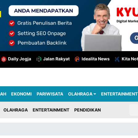
Daily Jogja
Jalan Rakyat
Idealita News
Kita No
RAH
EKONOMI
PARIWISATA
OLAHRAGA
ENTERTAINMENT
OLAHRAGA
ENTERTAINMENT
PENDIDIKAN