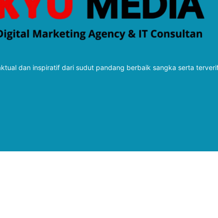
tual dan inspiratif dari sudut pandang berbaik sangka serta terveri
Follow Kabarbaru