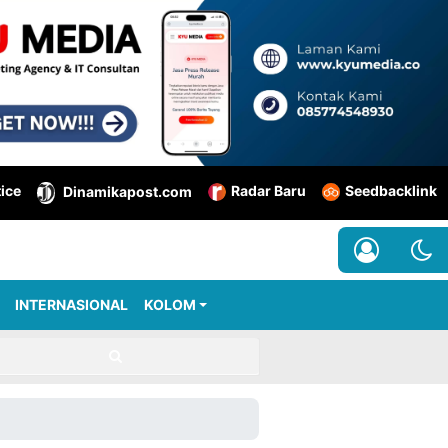
tice
Radar Baru
Seedbacklink
Dinamikapost.com
INTERNASIONAL
KOLOM