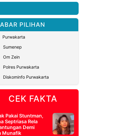
ABAR PILIHAN
Purwakarta
Sumenep
Om Zein
Polres Purwakarta
Diskominfo Purwakarta
CEK FAKTA
ak Pakai Stuntman,
a Septriasa Rela
antungan Demi
m Munafik