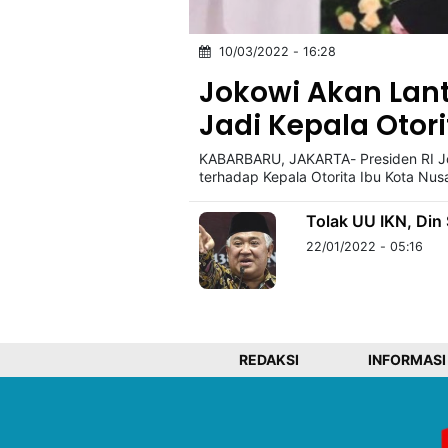
10/03/2022 - 16:28
©
Kabarbaru.co
Jokowi Akan Lan
-
2026
Jadi Kepala Otorit
KABARBARU, JAKARTA- Presiden RI Jo
PT.
Kabarbaru
terhadap Kepala Otorita Ibu Kota Nus
Media
Holding
Tolak UU IKN, Di
22/01/2022 - 05:16
REDAKSI
INFORMASI