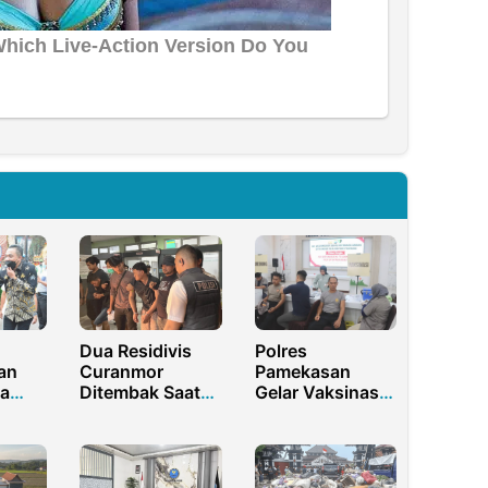
Polres
Dua Residivis
Pamekasan
an
Curanmor
Gelar Vaksinasi
a
Ditembak Saat
Influenza untuk
on
Kabur, Polres
Anggota dan
Purwakarta
ASN
asca
Bongkar Aksi di
Empat