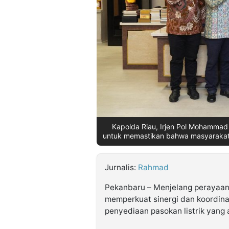
©
Kabarbaru.co
-
2026
PT.
Kabarbaru
Media
Holding
Kapolda Riau, Irjen Pol Mohamma
untuk memastikan bahwa masyarakat 
Jurnalis:
Rahmad
Pekanbaru – Menjelang perayaan I
memperkuat sinergi dan koordina
penyediaan pasokan listrik yang a