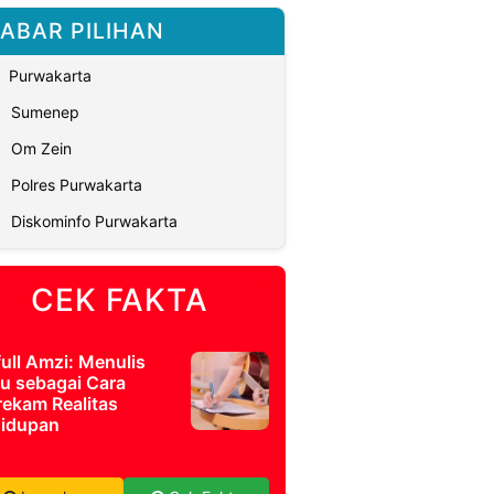
ABAR PILIHAN
Purwakarta
Sumenep
Om Zein
Polres Purwakarta
Diskominfo Purwakarta
CEK FAKTA
full Amzi: Menulis
u sebagai Cara
ekam Realitas
idupan