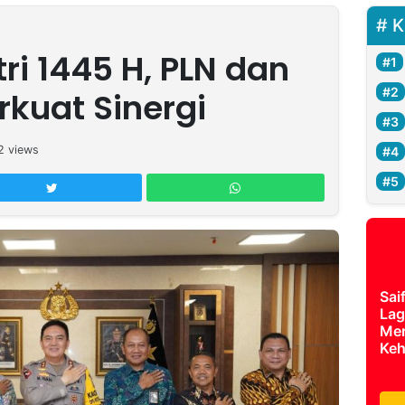
K
tri 1445 H, PLN dan
rkuat Sinergi
2
views
Sai
Lag
Mer
Keh