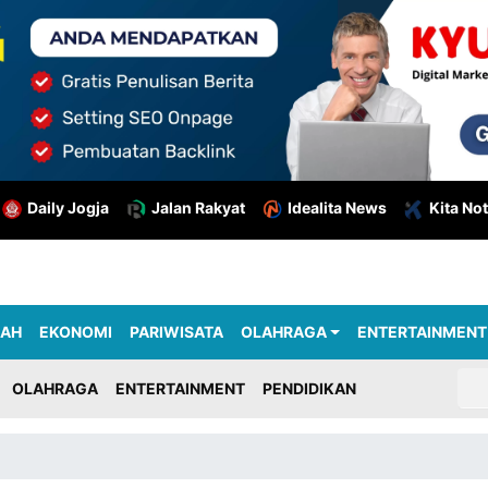
Daily Jogja
Jalan Rakyat
Idealita News
Kita Not
RAH
EKONOMI
PARIWISATA
OLAHRAGA
ENTERTAINMENT
OLAHRAGA
ENTERTAINMENT
PENDIDIKAN