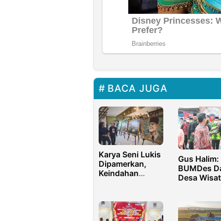
BACA JUGA
Karya Seni Lukis
Gus Halim:
Dipamerkan,
BUMDes D
Keindahan
Desa Wisat
Bojonegoro
Sebagai Ic
Terangkat
Pemulihan
Ekonomi P
Covid-19