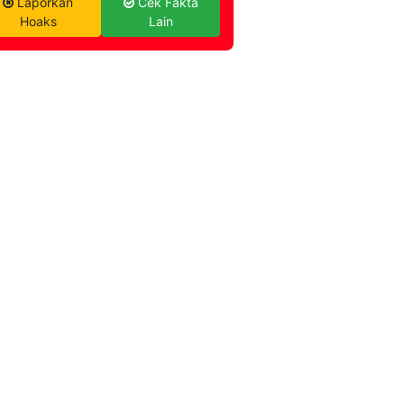
Laporkan
Cek Fakta
Hoaks
Lain