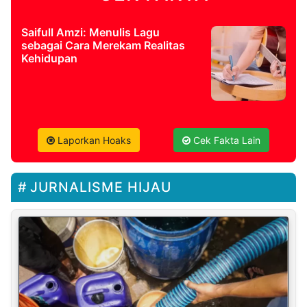
Saifull Amzi: Menulis Lagu
sebagai Cara Merekam Realitas
Kehidupan
Laporkan Hoaks
Cek Fakta Lain
JURNALISME HIJAU