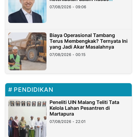
Hilangnya Dana Nasabah Rp2,58
07/08/2026 - 09:06
Miliar
Biaya Operasional Tambang
Terus Membengkak? Ternyata Ini
yang Jadi Akar Masalahnya
07/08/2026 - 00:15
PENDIDIKAN
Peneliti UIN Malang Teliti Tata
Kelola Lahan Pesantren di
Martapura
07/08/2026 - 22:01