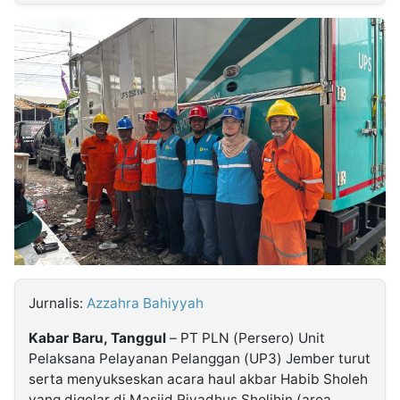
MULTIMEDIA
INDONESIA
Partner
Insight
Suara
Lens
Daily
Jalan
Idealita
Kita
Dinamikapost.com
Radar
Seedbacklink
NTB
Time
IDN
Jogja
Rakyat
News
Notice
Baru
Follow
Kabarbaru
Jurnalis:
Azzahra Bahiyyah
Kabar Baru, Tanggul
– PT PLN (Persero) Unit
Pelaksana Pelayanan Pelanggan (UP3) Jember turut
serta menyukseskan acara haul akbar Habib Sholeh
yang digelar di Masjid Riyadhus Sholihin (area