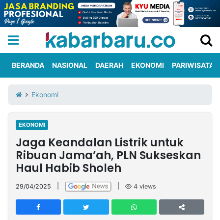
BERANDA
NASIONAL
DAERAH
EKONOMI
PARIWISATA
Informasi
KabarbaruTV
Kirim
Tentang
Ekonomi
Iklan
Berita
Kami
EKONOMI
Berita
Jaga Keandalan Listrik untuk
Nasional
International
Olahraga
Entertainment
Daerah
Pariwisata
Kuliner
Kolom
Ribuan Jama’ah, PLN Sukseskan
Haul Habib Sholeh
Network
29/04/2025
|
|
4
views
PT
TREETAN