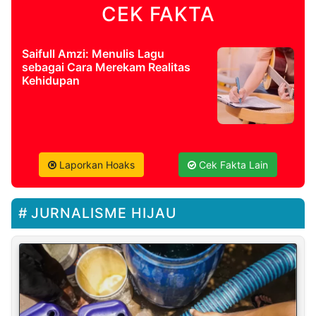
CEK FAKTA
Saifull Amzi: Menulis Lagu
sebagai Cara Merekam Realitas
Kehidupan
Laporkan Hoaks
Cek Fakta Lain
JURNALISME HIJAU