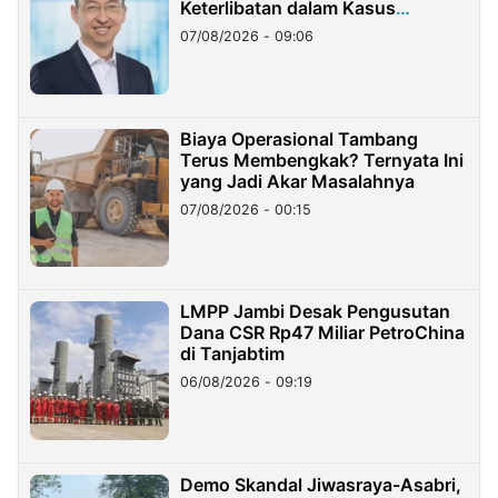
Keterlibatan dalam Kasus
Hilangnya Dana Nasabah Rp2,58
07/08/2026 - 09:06
Miliar
Biaya Operasional Tambang
Terus Membengkak? Ternyata Ini
yang Jadi Akar Masalahnya
07/08/2026 - 00:15
LMPP Jambi Desak Pengusutan
Dana CSR Rp47 Miliar PetroChina
di Tanjabtim
06/08/2026 - 09:19
Demo Skandal Jiwasraya-Asabri,