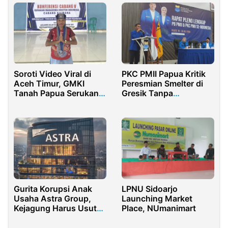
Soroti Video Viral di
PKC PMII Papua Kritik
Aceh Timur, GMKI
Peresmian Smelter di
Tanah Papua Serukan
Gresik Tanpa
Refleksi Kebangsaan
Keterlibatan Orang Asli
Papua
Gurita Korupsi Anak
LPNU Sidoarjo
Usaha Astra Group,
Launching Market
Kejagung Harus Usut
Place, NUmanimart
Tuntas