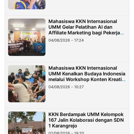
Mahasiswa KKN Internasional
UMM Gelar Pelatihan AI dan
Affiliate Marketing bagi Pekerja
Migran Indonesia di Taiwan
04/08/2026 - 17:24
Mahasiswa KKN Internasional
UMM Kenalkan Budaya Indonesia
melalui Workshop Konten Kreatif
di Taiwan
04/08/2026 - 10:27
KKN Berdampak UMM Kelompok
167 Jalin Kolaborasi dengan SDN
1 Karangrejo
02/08/2026 - 19:20