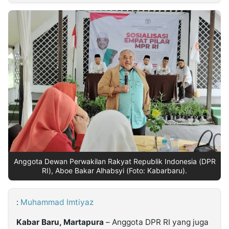
MULTIMEDIA
INDONESIA
Partner
Insight
Suara
Lens
Daily
Jalan
Idealita
Kita
Dinamikapost.com
Radar
Seedbacklink
NTB
Time
IDN
Jogja
Rakyat
News
Notice
Baru
Follow
Kabarbaru
Anggota Dewan Perwakilan Rakyat Republik Indonesia (DPR
RI), Aboe Bakar Alhabsyi (Foto: Kabarbaru).
:
Muhammad Imtiyaz
Kabar Baru, Martapura
– Anggota DPR RI yang juga