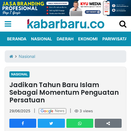
BERANDA
NASIONAL
DAERAH
EKONOMI
PARIWISATA
Informasi
KabarbaruTV
Kirim
Tentang
Nasional
Iklan
Berita
Kami
NASIONAL
Berita
Jadikan Tahun Baru Islam
Nasional
International
Olahraga
Entertainment
Daerah
Pariwisata
Kuliner
Kolom
Sebagai Momentum Penguatan
Persatuan
Network
29/06/2025
|
|
3
views
PT
TREETAN