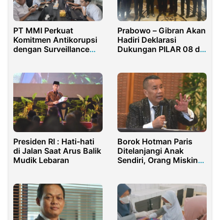
PT MMI Perkuat
Prabowo – Gibran Akan
Komitmen Antikorupsi
Hadiri Deklarasi
dengan Surveillance
Dukungan PILAR 08 di
ISO 37001:2016 di
Surabaya
Momen HAKORDIA
Presiden RI : Hati-hati
Borok Hotman Paris
di Jalan Saat Arus Balik
Ditelanjangi Anak
Mudik Lebaran
Sendiri, Orang Miskin
Dijadikan Alat
Ekploitasi Kasus