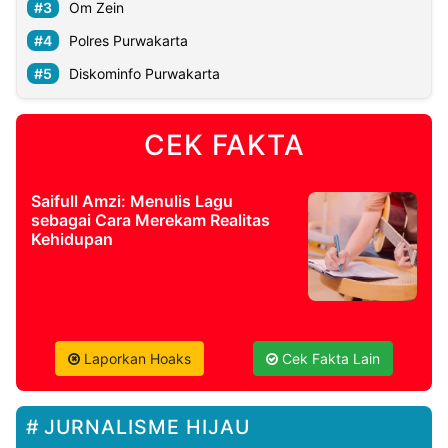
Om Zein
Polres Purwakarta
Diskominfo Purwakarta
CEK FAKTA
Saifull Amzi: Menulis Lagu
sebagai Cara Merekam Realitas
Kehidupan
Laporkan Hoaks
Cek Fakta Lain
JURNALISME HIJAU