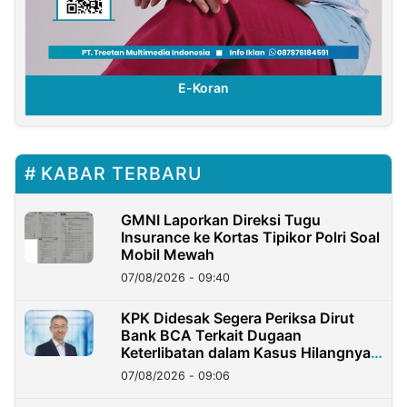
E-Koran
KABAR TERBARU
GMNI Laporkan Direksi Tugu
Insurance ke Kortas Tipikor Polri Soal
Mobil Mewah
07/08/2026 - 09:40
KPK Didesak Segera Periksa Dirut
Bank BCA Terkait Dugaan
Keterlibatan dalam Kasus Hilangnya
Dana Nasabah Rp2,58 Miliar
07/08/2026 - 09:06