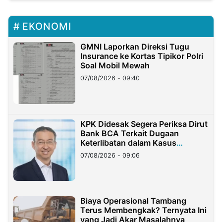
EKONOMI
GMNI Laporkan Direksi Tugu
Insurance ke Kortas Tipikor Polri
Soal Mobil Mewah
07/08/2026 - 09:40
KPK Didesak Segera Periksa Dirut
Bank BCA Terkait Dugaan
Keterlibatan dalam Kasus
Hilangnya Dana Nasabah Rp2,58
07/08/2026 - 09:06
Miliar
Biaya Operasional Tambang
Terus Membengkak? Ternyata Ini
yang Jadi Akar Masalahnya