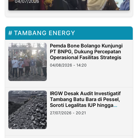
Solusi Krisis Iklim
04/07/2026
TAMBANG ENERGY
Pemda Bone Bolango Kunjungi
PT BNPG, Dukung Percepatan
Operasional Fasilitas Strategis
04/08/2026 - 14:20
IRGW Desak Audit Investigatif
Tambang Batu Bara di Pessel,
Soroti Legalitas IUP hingga
Stockpile
27/07/2026 - 20:21