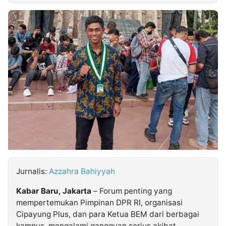
MULTIMEDIA
INDONESIA
Partner
Insight
Suara
Lens
Daily
Jalan
Idealita
Kita
Dinamikapost.com
Radar
Seedbacklink
NTB
Time
IDN
Jogja
Rakyat
News
Notice
Baru
Follow
Kabarbaru
Jurnalis:
Azzahra Bahiyyah
Kabar Baru, Jakarta
– Forum penting yang
mempertemukan Pimpinan DPR RI, organisasi
Cipayung Plus, dan para Ketua BEM dari berbagai
kampus, mengalami gangguan serius akibat