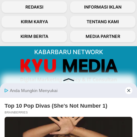
REDAKSI
INFORMASI IKLAN
KIRIM KARYA
TENTANG KAMI
KIRIM BERITA
MEDIA PARTNER
KABARBARU NETWORK
About Our Kabarbaru.co
Kabarbaru.co menyajikan berita aktual dan
inspiratif dari sudut pandang berbaik sangka
serta terverifikasi dari sumber yang tepat.
Follow Kabarbaru