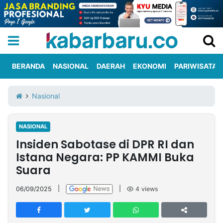
BERANDA
NASIONAL
DAERAH
EKONOMI
PARIWISATA
Informasi
KabarbaruTV
Kirim
Tentang
Nasional
Iklan
Berita
Kami
NASIONAL
Berita
Insiden Sabotase di DPR RI dan
Nasional
International
Olahraga
Entertainment
Daerah
Pariwisata
Kuliner
Kolom
Istana Negara: PP KAMMI Buka
Suara
Network
06/09/2025
|
|
4
views
PT
TREETAN