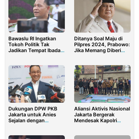
Bawaslu RI Ingatkan
Ditanya Soal Maju di
Tokoh Politik Tak
Pilpres 2024, Prabowo:
Jadikan Tempat Ibadah
Jika Memang Diberi
Sebagai Lokasi
Mandat Saya Siap!
Kampanye
Dukungan DPW PKB
Aliansi Aktivis Nasional
Jakarta untuk Anies
Jakarta Bergerak
Sejalan dengan
Mendesak Kapolri
Aspirasi Masyarakat
Cabut Izin PT. ATS