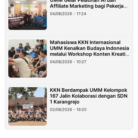
Affiliate Marketing bagi Pekerja
Migran Indonesia di Taiwan
04/08/2026 - 17:24
Mahasiswa KKN Internasional
UMM Kenalkan Budaya Indonesia
melalui Workshop Konten Kreatif
di Taiwan
04/08/2026 - 10:27
KKN Berdampak UMM Kelompok
167 Jalin Kolaborasi dengan SDN
1 Karangrejo
02/08/2026 - 19:20