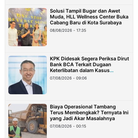
Solusi Tampil Bugar dan Awet
Muda, HLL Wellness Center Buka
Cabang Baru di Kota Surabaya
08/08/2026 - 17:35
KPK Didesak Segera Periksa Dirut
Bank BCA Terkait Dugaan
Keterlibatan dalam Kasus
Hilangnya Dana Nasabah Rp2,58
07/08/2026 - 09:06
Miliar
Biaya Operasional Tambang
Terus Membengkak? Ternyata Ini
yang Jadi Akar Masalahnya
07/08/2026 - 00:15