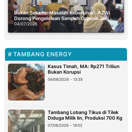
Bukan Sekadar Masalah Kebersihan, AZWI
Dorong Pengelolaan Sampah Organik Jadi
Solusi Krisis Iklim
04/07/2026
TAMBANG ENERGY
Kasus Timah, MA: Rp271 Triliun
Bukan Korupsi
09/08/2026 - 13:35
Tambang Lobang Tikus di Tilek
Diduga Milik Iin, Produksi 700 Kg
07/08/2026 - 19:02