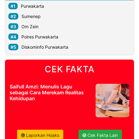
Purwakarta
Sumenep
Om Zein
Polres Purwakarta
Diskominfo Purwakarta
CEK FAKTA
Saifull Amzi: Menulis Lagu
sebagai Cara Merekam Realitas
Kehidupan
Laporkan Hoaks
Cek Fakta Lain