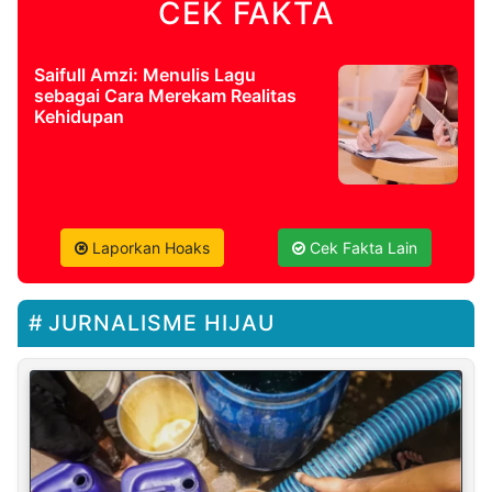
CEK FAKTA
Saifull Amzi: Menulis Lagu
sebagai Cara Merekam Realitas
Kehidupan
Laporkan Hoaks
Cek Fakta Lain
JURNALISME HIJAU