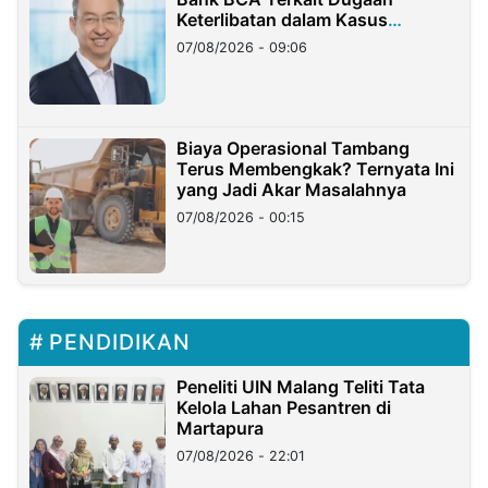
Keterlibatan dalam Kasus
Hilangnya Dana Nasabah Rp2,58
07/08/2026 - 09:06
Miliar
Biaya Operasional Tambang
Terus Membengkak? Ternyata Ini
yang Jadi Akar Masalahnya
07/08/2026 - 00:15
PENDIDIKAN
Peneliti UIN Malang Teliti Tata
Kelola Lahan Pesantren di
Martapura
07/08/2026 - 22:01