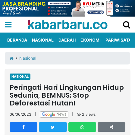
BERANDA
NASIONAL
DAERAH
EKONOMI
PARIWISATA
Informasi
KabarbaruTV
Kirim
Tentang
Nasional
Iklan
Berita
Kami
NASIONAL
Berita
Peringati Hari Lingkungan Hidup
Nasional
International
Olahraga
Entertainment
Daerah
Pariwisata
Kuliner
Kolom
Sedunia, BEMNUS: Stop
Deforestasi Hutan!
Network
06/06/2023
|
|
2
views
PT
TREETAN