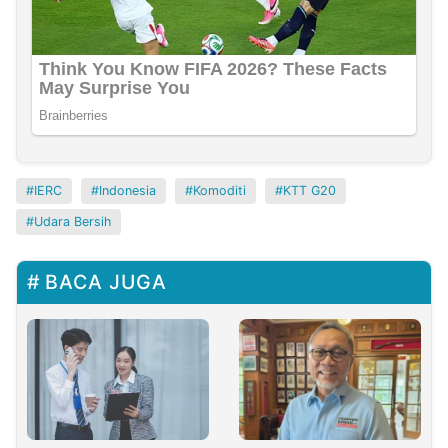
IERC
Indonesia
Komoditi
KTT G20
Udara Bersih
BACA JUGA