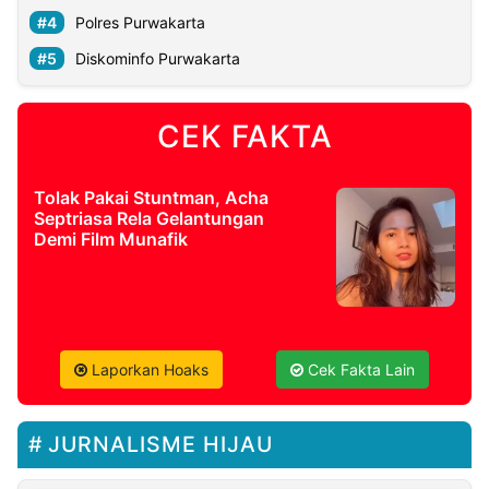
Polres Purwakarta
Diskominfo Purwakarta
CEK FAKTA
Tolak Pakai Stuntman, Acha
Septriasa Rela Gelantungan
Demi Film Munafik
Laporkan Hoaks
Cek Fakta Lain
JURNALISME HIJAU