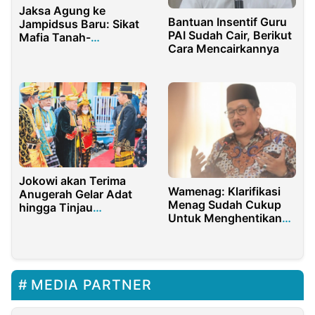
Jaksa Agung ke
Bantuan Insentif Guru
Jampidsus Baru: Sikat
PAI Sudah Cair, Berikut
Mafia Tanah-
Cara Mencairkannya
Pelabuhan!
Jokowi akan Terima
Wamenag: Klarifikasi
Anugerah Gelar Adat
Menag Sudah Cukup
hingga Tinjau
Untuk Menghentikan
Penyaluran Bantuan di
Pro Kontra
Maluku Utara
MEDIA PARTNER