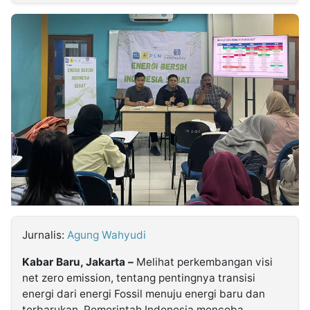
MULTIMEDIA
INDONESIA
Partner
Insight
Suara
Lens
Daily
Jalan
Idealita
Kita
Dinamikapost.com
Radar
Seedbacklink
NTB
Time
IDN
Jogja
Rakyat
News
Notice
Baru
Follow
Kabarbaru
Jurnalis:
Agung Wahyudi
Kabar Baru, Jakarta –
Melihat perkembangan visi
net zero emission, tentang pentingnya transisi
energi dari energi Fossil menuju energi baru dan
terbarukan, Pemerintah Indonesia mencoba