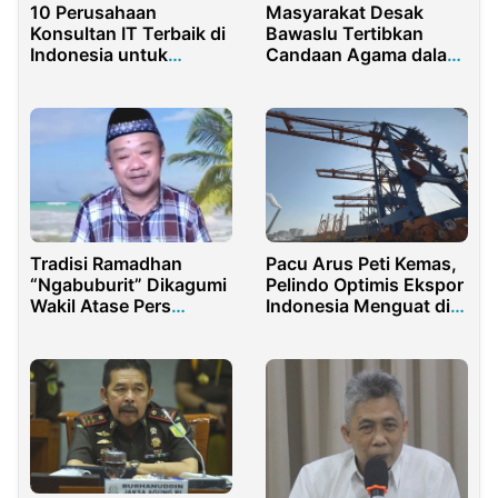
Masyarakat Desak
10 Perusahaan
Bawaslu Tertibkan
Konsultan IT Terbaik di
Candaan Agama dalam
Indonesia untuk
Kampanye
Transformasi Digital
Tradisi Ramadhan
Pacu Arus Peti Kemas,
“Ngabuburit” Dikagumi
Pelindo Optimis Ekspor
Wakil Atase Pers
Indonesia Menguat di
Kedutaan AS
2026