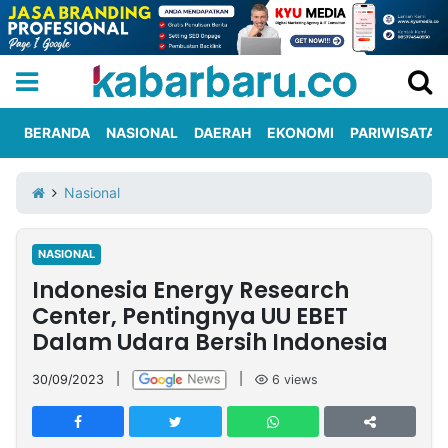
BERANDA
NASIONAL
DAERAH
EKONOMI
PARIWISATA
Informasi
KabarbaruTV
Kirim
Tentang
Nasional
Iklan
Berita
Kami
NASIONAL
Berita
Indonesia Energy Research
Nasional
International
Olahraga
Entertainment
Daerah
Pariwisata
Kuliner
Kolom
Center, Pentingnya UU EBET
Dalam Udara Bersih Indonesia
Network
30/09/2023
|
|
6
views
PT
TREETAN