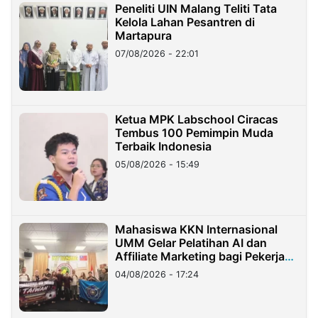
Peneliti UIN Malang Teliti Tata
Kelola Lahan Pesantren di
Martapura
07/08/2026 - 22:01
Ketua MPK Labschool Ciracas
Tembus 100 Pemimpin Muda
Terbaik Indonesia
05/08/2026 - 15:49
Mahasiswa KKN Internasional
UMM Gelar Pelatihan AI dan
Affiliate Marketing bagi Pekerja
Migran Indonesia di Taiwan
04/08/2026 - 17:24