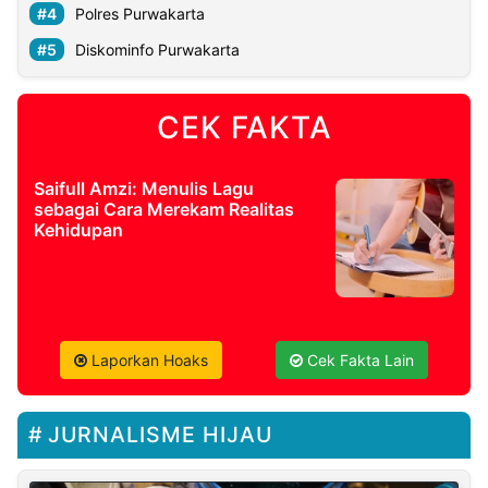
Polres Purwakarta
Diskominfo Purwakarta
CEK FAKTA
Saifull Amzi: Menulis Lagu
sebagai Cara Merekam Realitas
Kehidupan
Laporkan Hoaks
Cek Fakta Lain
JURNALISME HIJAU