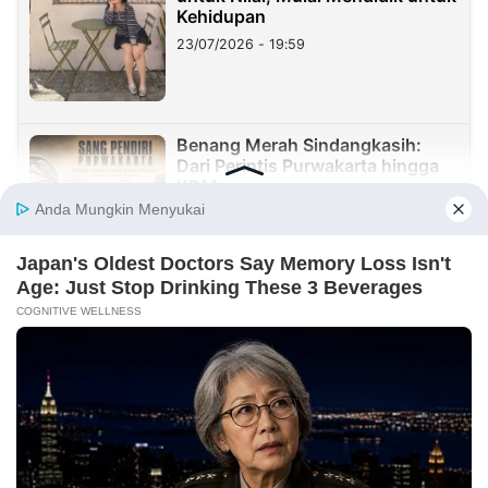
Kehidupan
23/07/2026 - 19:59
Benang Merah Sindangkasih:
Dari Perintis Purwakarta hingga
KDM
21/07/2026 - 09:22
REDAKSI
INFORMASI IKLAN
KIRIM KARYA
TENTANG KAMI