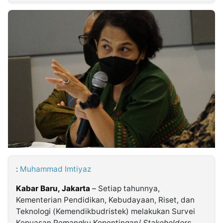
MULTIMEDIA
INDONESIA
Partner
Insight
Suara
Lens
Daily
Jalan
Idealita
Kita
Radar
Seedbacklink
NTB
Time
IDN
Jogja
Rakyat
News
Notice
Baru
Follow
Kabarbaru
:
Muhammad Imtiyaz
Kabar Baru, Jakarta
–
Setiap tahunnya,
Kementerian Pendidikan, Kebudayaan, Riset, dan
Teknologi (Kemendikbudristek) melakukan Survei
Kepuasan Pemangku Kepentingan/
Stakeholders