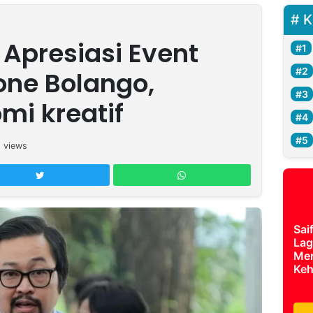
K
 Apresiasi Event
one Bolango,
mi kreatif
1
views
Sai
Lag
Mer
Keh