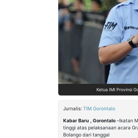
©
Kabarbaru.co
-
2026
PT.
Kabarbaru
Media
Holding
Ketua IMI Provinsi Go
Jurnalis:
TIM Gorontalo
Kabar Baru , Gorontalo
–Ikatan M
tinggi atas pelaksanaan acara G
Bolango dari tanggal