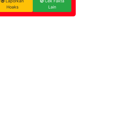
Laporkan
Cek Fakta
Hoaks
Lain