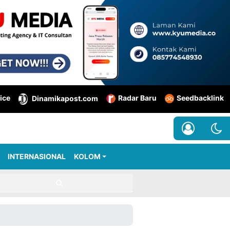
ice
Radar Baru
Seedbacklink
Dinamikapost.com
INTERNASIONAL
KOLOM