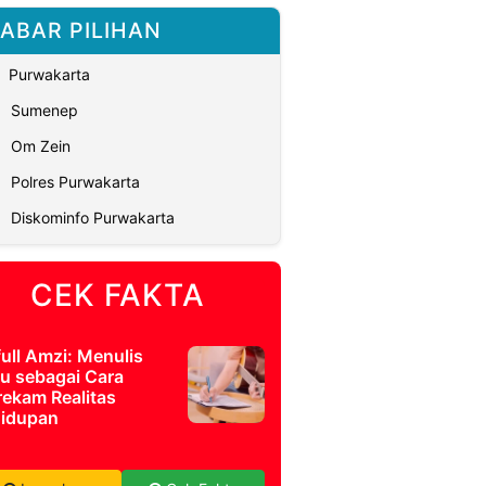
ABAR PILIHAN
Purwakarta
Sumenep
Om Zein
Polres Purwakarta
Diskominfo Purwakarta
CEK FAKTA
full Amzi: Menulis
u sebagai Cara
ekam Realitas
idupan