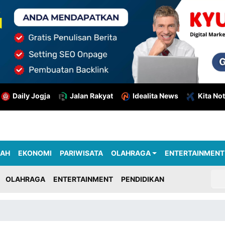
Daily Jogja
Jalan Rakyat
Idealita News
Kita Not
RAH
EKONOMI
PARIWISATA
OLAHRAGA
ENTERTAINMENT
OLAHRAGA
ENTERTAINMENT
PENDIDIKAN