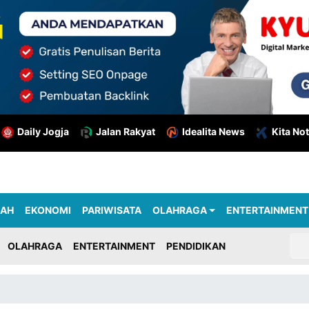
Daily Jogja
Jalan Rakyat
Idealita News
Kita Not
RAH
EKONOMI
PARIWISATA
OLAHRAGA
ENTERTAINMENT
OLAHRAGA
ENTERTAINMENT
PENDIDIKAN