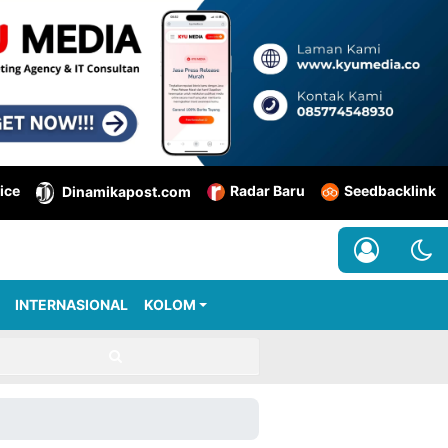
ice
Radar Baru
Seedbacklink
Dinamikapost.com
INTERNASIONAL
KOLOM