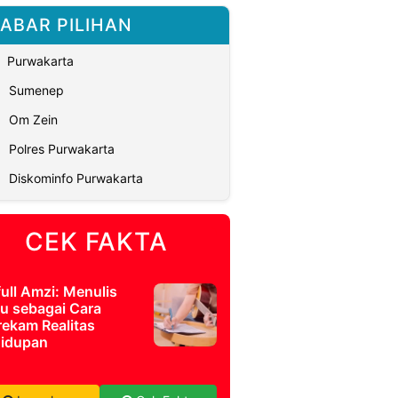
ABAR PILIHAN
Purwakarta
Sumenep
Om Zein
Polres Purwakarta
Diskominfo Purwakarta
CEK FAKTA
full Amzi: Menulis
u sebagai Cara
ekam Realitas
idupan