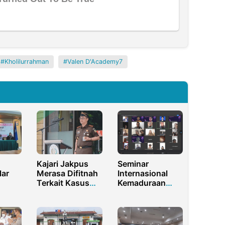
Kholilurrahman
Valen D'Academy7
Kajari Jakpus
Seminar
lar
Merasa Difitnah
Internasional
Terkait Kasus
Kemaduraan
hip:
Kredit Fiktif
Soroti Kegagalan
 dan
Bank DKI
Pemerintah
Dibalik
Jawa Timur
tivis