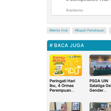
Berita Viral
Bupati Pamekasan
BACA JUGA
Peringati Hari
PSGA UIN
Ibu, 4 Ormas
Salatiga Ge
Perempuan
Gender
Golkar Bonbol
Champions
Kolaborasi Akan
Kisah Haru
Gelar Pasar
Inspiratif, 
Murah
Dedikasi Ak