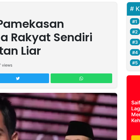
K
i Pamekasan
a Rakyat Sendiri
an Liar
7
views
Sai
Lag
Mer
Keh