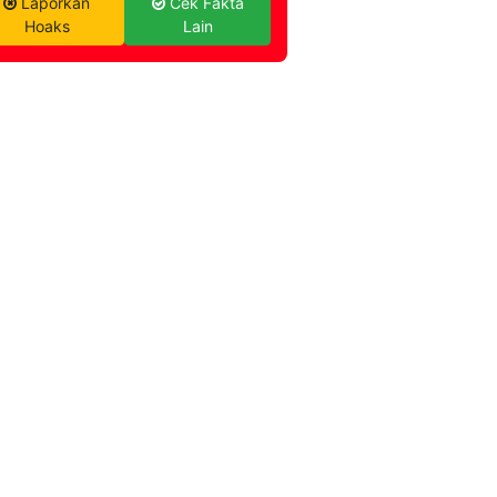
Laporkan
Cek Fakta
Hoaks
Lain