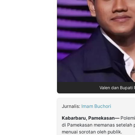
©
Kabarbaru.co
-
2026
PT.
Kabarbaru
Media
Holding
Valen dan Bupati 
Jurnalis:
Imam Buchori
Kabarbaru, Pamekasan—
Polemi
di Pamekasan memanas setelah p
menuai sorotan oleh publik.