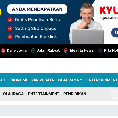
Daily Jogja
Jalan Rakyat
Idealita News
Kita No
RAH
EKONOMI
PARIWISATA
OLAHRAGA
ENTERTAINMENT
OLAHRAGA
ENTERTAINMENT
PENDIDIKAN