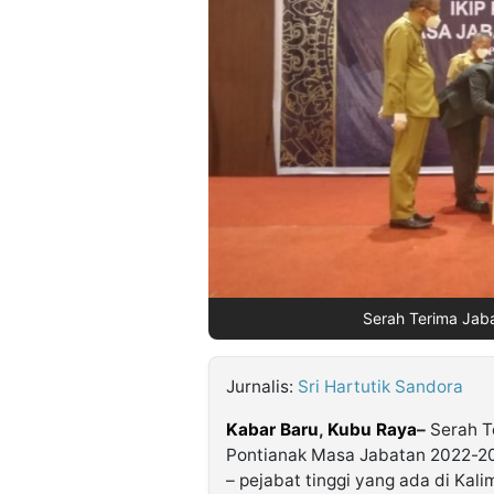
©
Kabarbaru.co
-
2026
PT.
Kabarbaru
Media
Holding
Serah Terima Jaba
Jurnalis:
Sri Hartutik Sandora
Kabar Baru
,
Kubu Raya
–
Serah Te
Pontianak Masa Jabatan 2022-202
– pejabat tinggi yang ada di Kal