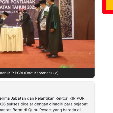
tan IKIP PGRI (Foto: Kabarbaru Co).
rima Jabatan dan Pelantikan Rektor IKIP PGRI
6 sukses digelar dengan dihadiri para pejabat
imantan
Barat
di Qubu Resort yang berada di