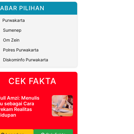
ABAR PILIHAN
Purwakarta
Sumenep
Om Zein
Polres Purwakarta
Diskominfo Purwakarta
CEK FAKTA
full Amzi: Menulis
u sebagai Cara
ekam Realitas
idupan