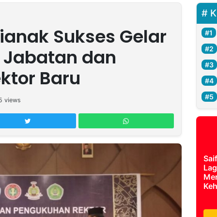
K
tianak Sukses Gelar
 Jabatan dan
ktor Baru
5
views
Sai
Lag
Mer
Keh