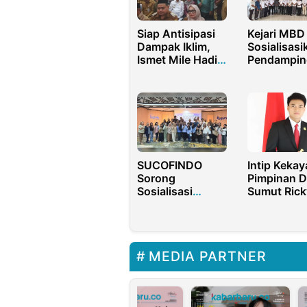
Siap Antisipasi
Kejari MBD
Dampak Iklim,
Sosialisasi
Ismet Mile Hadiri
Pendampin
Rakornas di
Hukum
Kementan
Pengelolaa
Dana Desa
kepada Ka
se-Kecama
Moa
SUCOFINDO
Intip Keka
Sorong
Pimpinan 
Sosialisasi
Sumut Rick
Keamanan
Anthony y
Pangan untuk
Melonjak R
Dapur MBG
Miliar dala
Papua
Setahun
MEDIA PARTNER