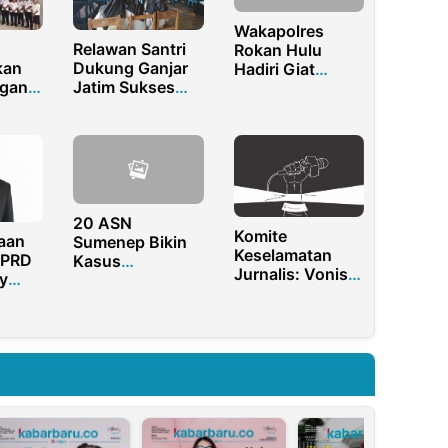
Wakapolres
Relawan Santri
Rokan Hulu
kan
Dukung Ganjar
Hadiri Giat
gan
Jatim Sukses
Tanam Padi
Gelar Festival
Bersama Dan
n
Santri di
Serah Terima
Ponorogo
Bantuan
des
Pertanian
tan
20 ASN
Komite
yaan
Sumenep Bikin
Keselamatan
DPRD
Kasus
Jurnalis: Vonis
y
Sepanjang
Penjara untuk
ang
Tahun 2024, Ini
Asrul Menciderai
p2,9
Sanksinya
Kebebasan Pers
m