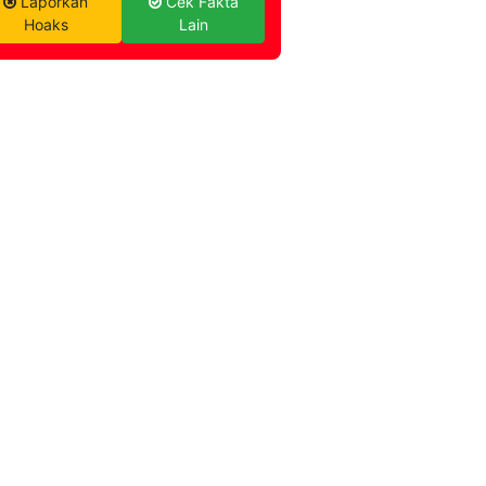
Laporkan
Cek Fakta
Hoaks
Lain