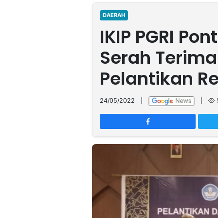
MULTIMEDIA
INDONESIA
DAERAH
IKIP PGRI Pon
Partner
Serah Terima
Insight
Suara
Lens
Daily
Jalan
Idealita
Kita
Radar
Seedbacklink
Pelantikan Re
NTB
Time
IDN
Jogja
Rakyat
News
Notice
Baru
24/05/2022
|
|
Follow
Kabarbaru