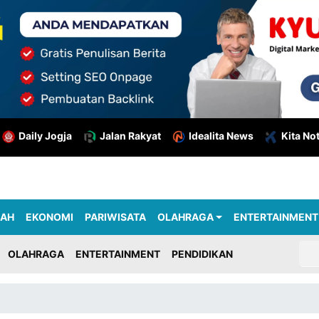
Daily Jogja
Jalan Rakyat
Idealita News
Kita No
RAH
EKONOMI
PARIWISATA
OLAHRAGA
ENTERTAINMENT
OLAHRAGA
ENTERTAINMENT
PENDIDIKAN