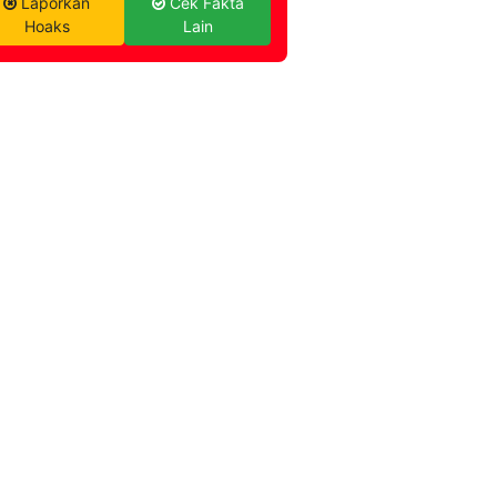
Laporkan
Cek Fakta
Hoaks
Lain