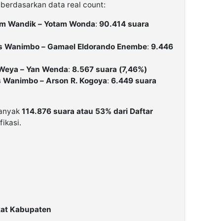
 berdasarkan data real count:
lem Wandik – Yotam Wonda
:
90.414 suara
us Wanimbo – Gamael Eldorando Enembe
:
9.446
 Weya – Yan Wenda
:
8.567 suara (7,46%)
us Wanimbo – Arson R. Kogoya
:
6.449 suara
banyak
114.876 suara atau 53% dari Daftar
fikasi.
kat Kabupaten