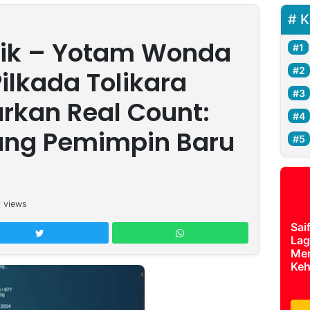
K
ik – Yotam Wonda
lkada Tolikara
rkan Real Count:
ang Pemimpin Baru
5
views
Sai
Lag
Mer
Keh