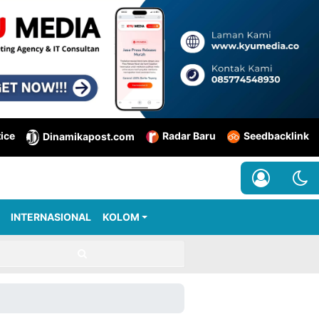
tice
Radar Baru
Seedbacklink
Dinamikapost.com
INTERNASIONAL
KOLOM