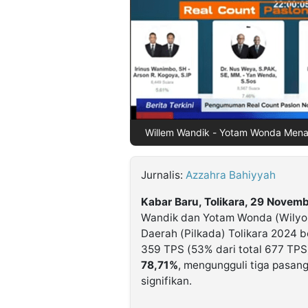
©
Kabarbaru.co
-
2026
PT.
Kabarbaru
Media
Willem Wandik - Yotam Wonda Menan
Holding
Jurnalis:
Azzahra Bahiyyah
Kabar Baru, Tolikara, 29 Novem
Wandik dan Yotam Wonda (Wilyon
Daerah (Pilkada) Tolikara 2024 
359 TPS (53% dari total 677 TPS
78,71%
, mengungguli tiga pasang
signifikan.