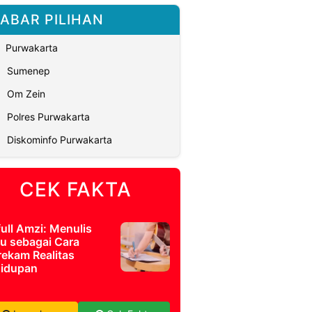
ABAR PILIHAN
Purwakarta
Sumenep
Om Zein
Polres Purwakarta
Diskominfo Purwakarta
CEK FAKTA
full Amzi: Menulis
u sebagai Cara
ekam Realitas
idupan