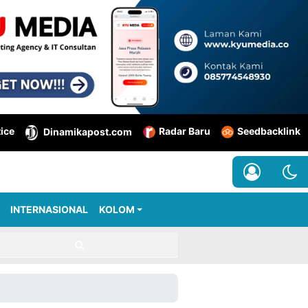
tice
Radar Baru
Seedbacklink
Dinamikapost.com
INTERNASIONAL
KOLOM