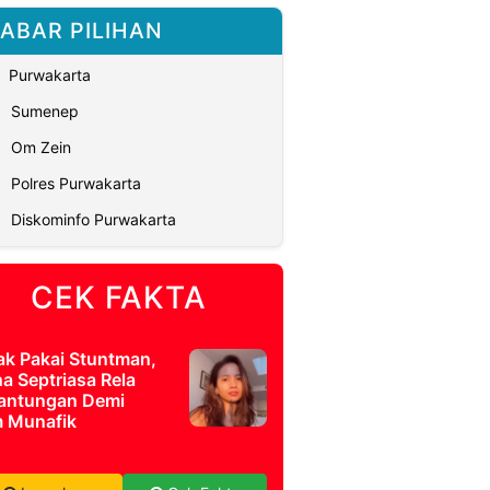
ABAR PILIHAN
Purwakarta
Sumenep
Om Zein
Polres Purwakarta
Diskominfo Purwakarta
CEK FAKTA
ak Pakai Stuntman,
a Septriasa Rela
antungan Demi
m Munafik