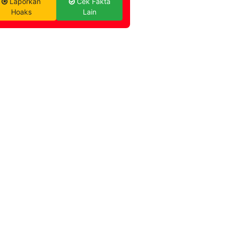
Laporkan
Cek Fakta
Hoaks
Lain