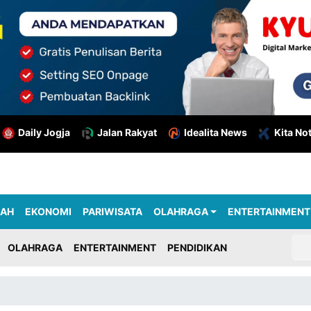
Daily Jogja
Jalan Rakyat
Idealita News
Kita No
RAH
EKONOMI
PARIWISATA
OLAHRAGA
ENTERTAINMENT
OLAHRAGA
ENTERTAINMENT
PENDIDIKAN