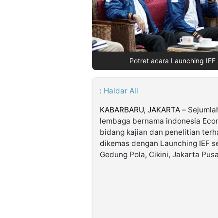
©
Kabarbaru.co
-
2026
Potret acara Launching IEF s
PT.
Kabarbaru
Media
:
Haidar Ali
Holding
KABARBARU
,
JAKARTA
– Sejumlah
lembaga bernama indonesia Econom
bidang kajian dan penelitian ter
dikemas dengan Launching IEF sek
Gedung Pola, Cikini, Jakarta Pusa