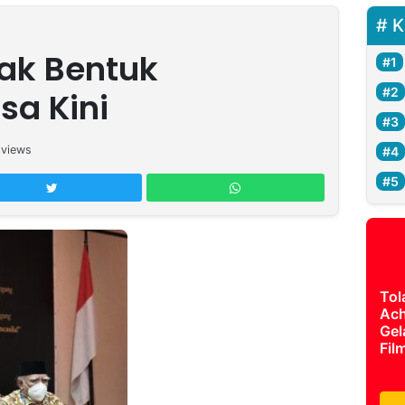
K
jak Bentuk
a Kini
views
Tol
Ach
Gel
Fil