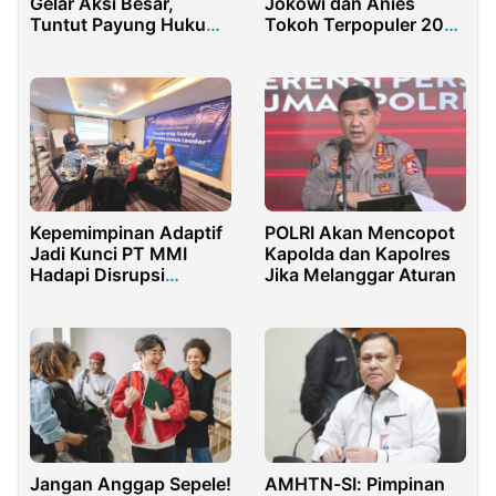
Gelar Aksi Besar,
Jokowi dan Anies
Tuntut Payung Hukum
Tokoh Terpopuler 2022
dan Tarif Layak
Versi Warganet
Kepemimpinan Adaptif
POLRI Akan Mencopot
Jadi Kunci PT MMI
Kapolda dan Kapolres
Hadapi Disrupsi
Jika Melanggar Aturan
Industri
Jangan Anggap Sepele!
AMHTN-SI: Pimpinan