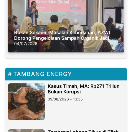
Bukan Sekadar Masalah Kebersihan, AZWI
Dorong Pengelolaan Sampah Organik Jadi
Solusi Krisis Iklim
04/07/2026
TAMBANG ENERGY
Kasus Timah, MA: Rp271 Triliun
Bukan Korupsi
09/08/2026 - 13:35
Tambang Lobang Tikus di Tilek