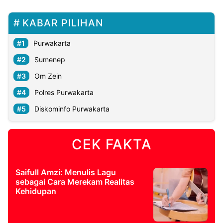
KABAR PILIHAN
Purwakarta
Sumenep
Om Zein
Polres Purwakarta
Diskominfo Purwakarta
CEK FAKTA
Saifull Amzi: Menulis Lagu
sebagai Cara Merekam Realitas
Kehidupan