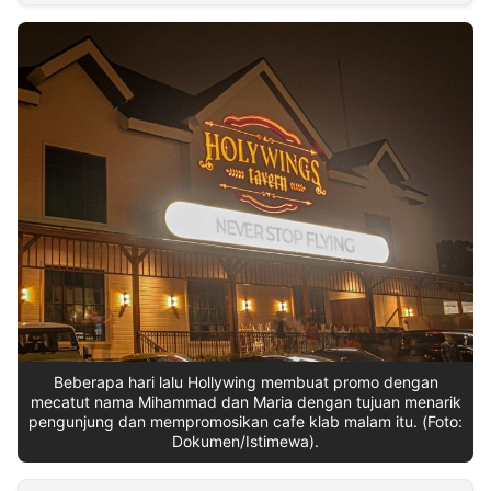
MULTIMEDIA
INDONESIA
Partner
Insight
Suara
Lens
Daily
Jalan
Idealita
Kita
Dinamikapost.com
Radar
Seedbacklink
NTB
Time
IDN
Jogja
Rakyat
News
Notice
Baru
Follow
Kabarbaru
Beberapa hari lalu Hollywing membuat promo dengan
mecatut nama Mihammad dan Maria dengan tujuan menarik
pengunjung dan mempromosikan cafe klab malam itu. (Foto:
Dokumen/Istimewa).