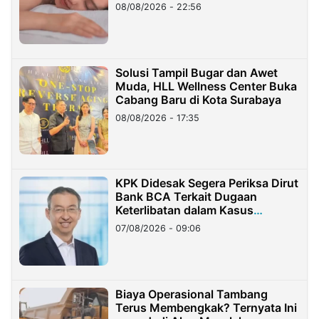
08/08/2026 - 22:56
Solusi Tampil Bugar dan Awet
Muda, HLL Wellness Center Buka
Cabang Baru di Kota Surabaya
08/08/2026 - 17:35
KPK Didesak Segera Periksa Dirut
Bank BCA Terkait Dugaan
Keterlibatan dalam Kasus
Hilangnya Dana Nasabah Rp2,58
07/08/2026 - 09:06
Miliar
Biaya Operasional Tambang
Terus Membengkak? Ternyata Ini