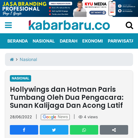
BERANDA
NASIONAL
DAERAH
EKONOMI
PARIWISATA
Informasi
KabarbaruTV
Kirim
Tentang
Nasional
Iklan
Berita
Kami
NASIONAL
Berita
Hollywings dan Hotman Paris
Nasional
International
Olahraga
Entertainment
Daerah
Pariwisata
Kuliner
Kolom
Tumbang Oleh Dua Pengacara:
Sunan Kalijaga Dan Acong Latif
Network
28/06/2022
|
|
4
views
PT
TREETAN