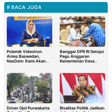
BACA JUGA
Polemik Videotron
Banggar DPR RI Setujui
Anies Baswedan,
Pagu Anggaran
NasDem: Kami Akan
Kementerian Desa
Terus Bergerilya
Sebanyak 2,75 Triliun
Driver Ojol Purwakarta
Rivalitas Politik Jadikan