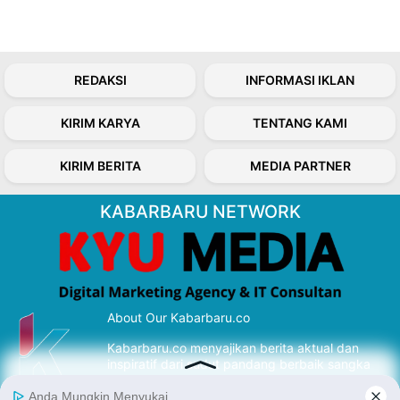
REDAKSI
INFORMASI IKLAN
KIRIM KARYA
TENTANG KAMI
KIRIM BERITA
MEDIA PARTNER
KABARBARU NETWORK
About Our Kabarbaru.co
Kabarbaru.co menyajikan berita aktual dan
inspiratif dari sudut pandang berbaik sangka
serta terverifikasi dari sumber yang tepat.