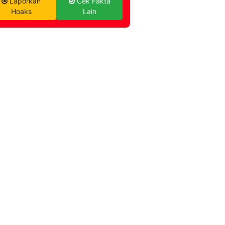
Laporkan
Cek Fakta
Hoaks
Lain