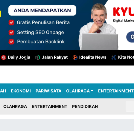
Daily Jogja
Jalan Rakyat
Idealita News
Kita No
RAH
EKONOMI
PARIWISATA
OLAHRAGA
ENTERTAINMENT
OLAHRAGA
ENTERTAINMENT
PENDIDIKAN