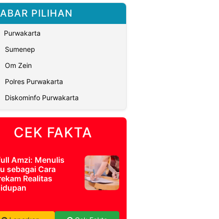
ABAR PILIHAN
Purwakarta
Sumenep
Om Zein
Polres Purwakarta
Diskominfo Purwakarta
CEK FAKTA
full Amzi: Menulis
u sebagai Cara
ekam Realitas
idupan