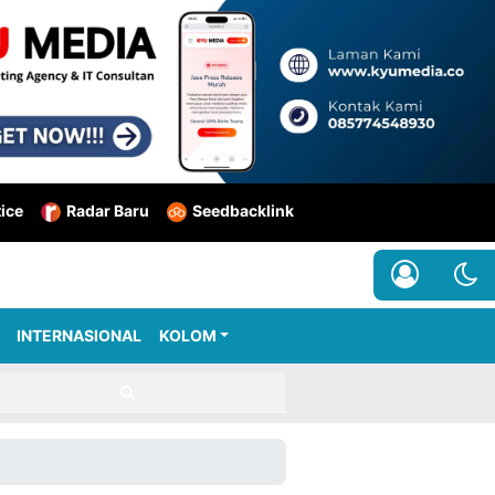
tice
Radar Baru
Seedbacklink
INTERNASIONAL
KOLOM