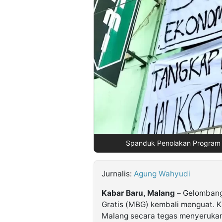
©
Kabarbaru.co
-
2026
PT.
Kabarbaru
Media
Holding
Spanduk Penolakan Program 
Jurnalis:
Agung Wahyudi
Kabar Baru, Malang
– Gelombang
Gratis (MBG) kembali menguat. K
Malang secara tegas menyerukan 