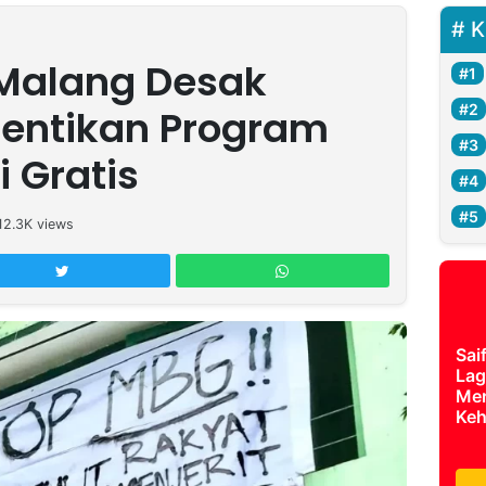
K
Malang Desak
entikan Program
 Gratis
12.3K
views
Sai
Lag
Mer
Keh