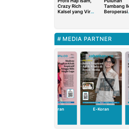
Profil Haji Isam,
Puluhan
Crazy Rich
Tambang Il
Kalsel yang Viral
Beroperasi
di Unggahan
Dengan Beb
Raffi Ahmad
Kabupaten
Sumenep
MEDIA PARTNER
E-Koran
E-Koran
E-Koran