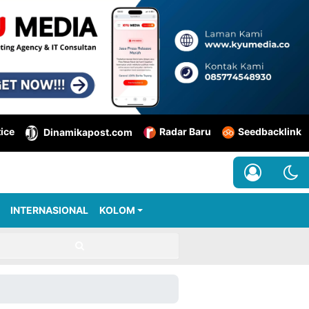
tice
Radar Baru
Seedbacklink
Dinamikapost.com
INTERNASIONAL
KOLOM