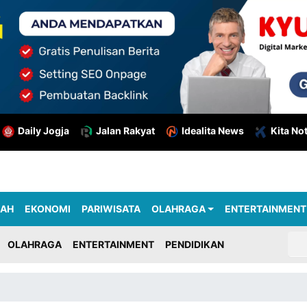
Daily Jogja
Jalan Rakyat
Idealita News
Kita No
RAH
EKONOMI
PARIWISATA
OLAHRAGA
ENTERTAINMENT
OLAHRAGA
ENTERTAINMENT
PENDIDIKAN