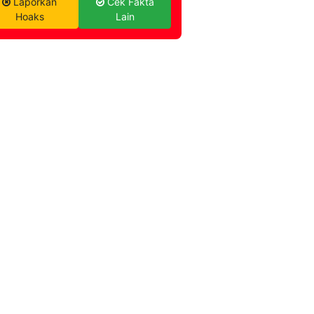
Laporkan
Cek Fakta
Hoaks
Lain