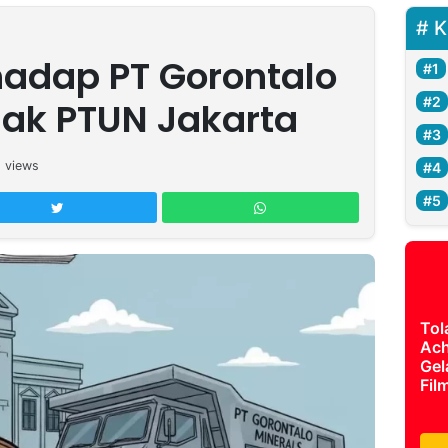
K
adap PT Gorontalo
lak PTUN Jakarta
5
views
Tol
Ach
Gel
Fil