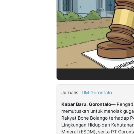
©
Kabarbaru.co
-
2026
PT.
Kabarbaru
Media
Holding
Jurnalis:
TIM Gorontalo
Kabar Baru, Gorontalo
— Pengadi
memutuskan untuk menolak guga
Rakyat Bone Bolango terhadap Pe
Lingkungan Hidup dan Kehutanan
Mineral (ESDM), serta PT Goront