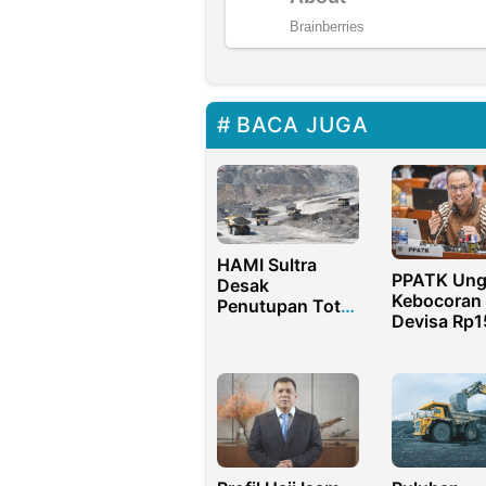
BACA JUGA
HAMI Sultra
PPATK Ung
Desak
Kebocoran
Penutupan Total
Devisa Rp1
PD AUK, Dugaan
Triliun dari
Tipidkor dan
Ekspor Em
TPPU Terjadi di
Ilegal
Kawasan Hutan