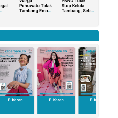
Warga
PBNU Tolak
egal
Pohuwato Tolak
Stop Kelola
Tambang Emas
Tambang, Sebut
as di
PT Merdeka
Wacana Zero
Copper Gold,
Mining Ide
Hingga Hak
Goblok!
Terpenuhi
E-Koran
E-Koran
E-Koran