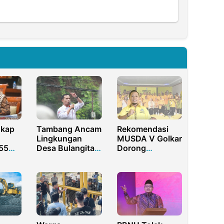
kap
Tambang Ancam
Rekomendasi
Lingkungan
MUSDA V Golkar
55
Desa Bulangita
Dorong
dan Teratai,
Transformasi
as
KAMMI
Tambang Rakyat
Gorontalo Minta
Lewat Izin WPR
Tindakan Tegas
Aparat