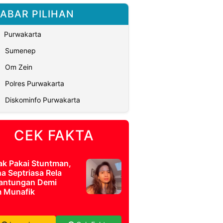
ABAR PILIHAN
Purwakarta
Sumenep
Om Zein
Polres Purwakarta
Diskominfo Purwakarta
CEK FAKTA
ak Pakai Stuntman,
a Septriasa Rela
antungan Demi
m Munafik