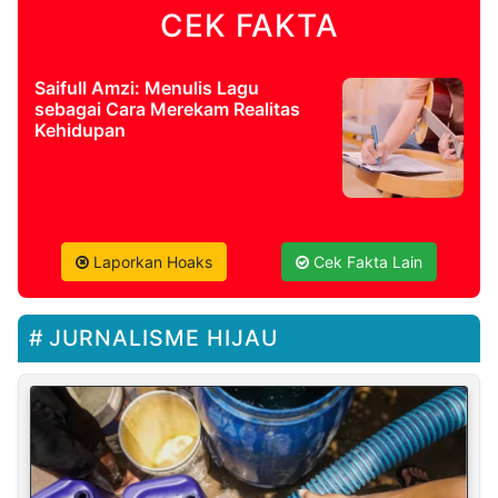
CEK FAKTA
Saifull Amzi: Menulis Lagu
sebagai Cara Merekam Realitas
Kehidupan
Laporkan Hoaks
Cek Fakta Lain
JURNALISME HIJAU