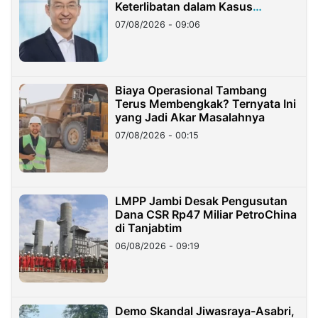
Keterlibatan dalam Kasus
Hilangnya Dana Nasabah Rp2,58
07/08/2026 - 09:06
Miliar
Biaya Operasional Tambang
Terus Membengkak? Ternyata Ini
yang Jadi Akar Masalahnya
07/08/2026 - 00:15
LMPP Jambi Desak Pengusutan
Dana CSR Rp47 Miliar PetroChina
di Tanjabtim
06/08/2026 - 09:19
Demo Skandal Jiwasraya-Asabri,