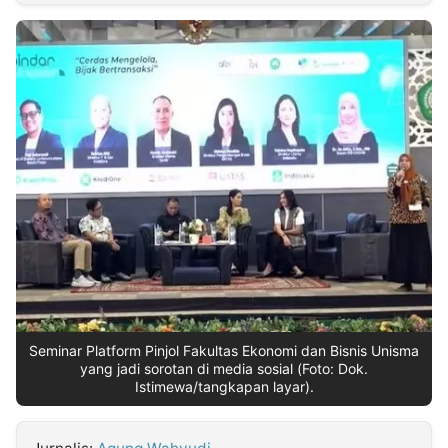
MULTIMEDIA
INDONESIA
Partner
Insight
Suara
Lens
Daily
Jalan
Idealita
Kita
Dinamikapost.com
Radar
Seedbacklink
NTB
Time
IDN
Jogja
Rakyat
News
Notice
Baru
Follow
Kabarbaru
Seminar Platform Pinjol Fakultas Ekonomi dan Bisnis Unisma
yang jadi sorotan di media sosial (Foto: Dok.
Istimewa/tangkapan layar).