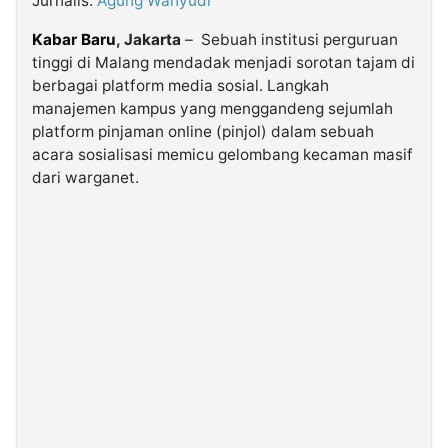
Jurnalis:
Agung Wahyudi
Kabar Baru
, Jakarta
– Sebuah institusi perguruan
©
tinggi di Malang mendadak menjadi sorotan tajam di
Kabarbaru.co
-
berbagai platform media sosial. Langkah
2026
manajemen kampus yang menggandeng sejumlah
platform pinjaman online (pinjol) dalam sebuah
PT.
acara sosialisasi memicu gelombang kecaman masif
Kabarbaru
Media
dari warganet.
Holding