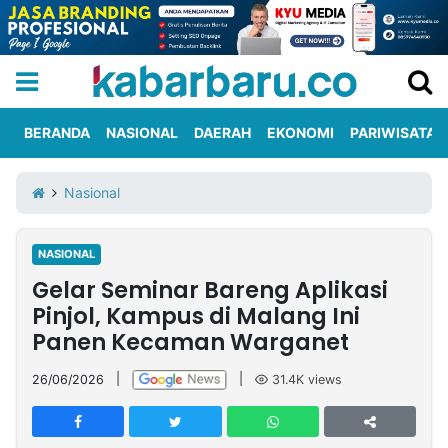
BERANDA
NASIONAL
DAERAH
EKONOMI
PARIWISATA
Informasi
KabarbaruTV
Kirim
Tentang
Nasional
Iklan
Berita
Kami
NASIONAL
Berita
Gelar Seminar Bareng Aplikasi
Nasional
International
Olahraga
Entertainment
Daerah
Pariwisata
Kuliner
Kolom
Pinjol, Kampus di Malang Ini
Panen Kecaman Warganet
Network
26/06/2026
|
|
31.4K
views
PT
TREETAN