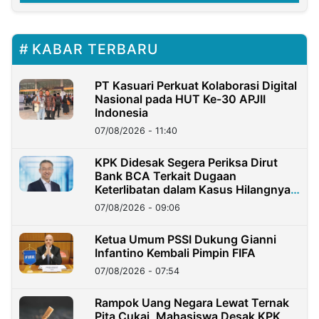
KABAR TERBARU
PT Kasuari Perkuat Kolaborasi Digital
Nasional pada HUT Ke-30 APJII
Indonesia
07/08/2026 - 11:40
KPK Didesak Segera Periksa Dirut
Bank BCA Terkait Dugaan
Keterlibatan dalam Kasus Hilangnya
Dana Nasabah Rp2,58 Miliar
07/08/2026 - 09:06
Ketua Umum PSSI Dukung Gianni
Infantino Kembali Pimpin FIFA
07/08/2026 - 07:54
Rampok Uang Negara Lewat Ternak
Pita Cukai, Mahasiswa Desak KPK