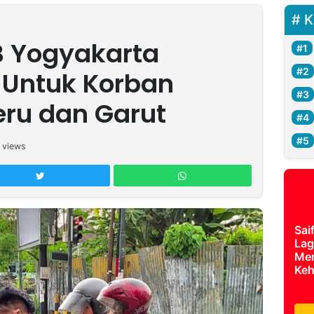
K
B Yogyakarta
 Untuk Korban
eru dan Garut
views
Sai
Lag
Mer
Keh