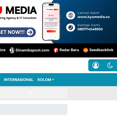
tice
Radar Baru
Seedbacklink
Dinamikapost.com
INTERNASIONAL
KOLOM