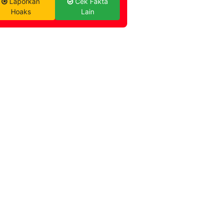
Laporkan
Cek Fakta
Hoaks
Lain