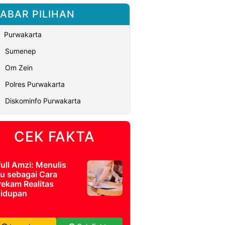
ABAR PILIHAN
Purwakarta
Sumenep
Om Zein
Polres Purwakarta
Diskominfo Purwakarta
CEK FAKTA
full Amzi: Menulis
u sebagai Cara
ekam Realitas
idupan