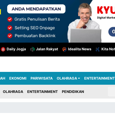
Daily Jogja
Jalan Rakyat
Idealita News
Kita No
RAH
EKONOMI
PARIWISATA
OLAHRAGA
ENTERTAINMENT
OLAHRAGA
ENTERTAINMENT
PENDIDIKAN