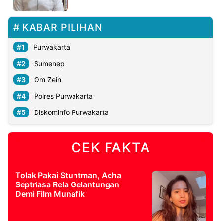
©
KABAR PILIHAN
Kabarbaru.co
-
2026
Purwakarta
Sumenep
PT.
Kabarbaru
Om Zein
Media
Holding
Polres Purwakarta
Diskominfo Purwakarta
CEK FAKTA
Tolak Pakai Stuntman, Acha
Septriasa Rela Gelantungan
Demi Film Munafik