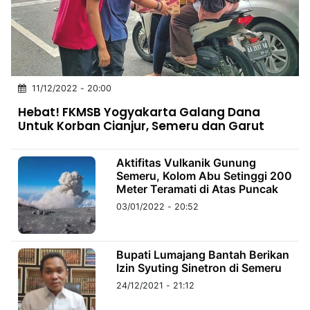
MULTIMEDIA
INDONESIA
Partner
11/12/2022 - 20:00
Insight
Suara
Lens
Daily
Jalan
Idealita
Kita
Dinamikapost.com
Radar
Seedbacklink
Hebat! FKMSB Yogyakarta Galang Dana
NTB
Time
IDN
Jogja
Rakyat
News
Notice
Baru
Untuk Korban Cianjur, Semeru dan Garut
Follow
Kabarbaru
Aktifitas Vulkanik Gunung
Semeru, Kolom Abu Setinggi 200
Meter Teramati di Atas Puncak
03/01/2022 - 20:52
Bupati Lumajang Bantah Berikan
Izin Syuting Sinetron di Semeru
24/12/2021 - 21:12