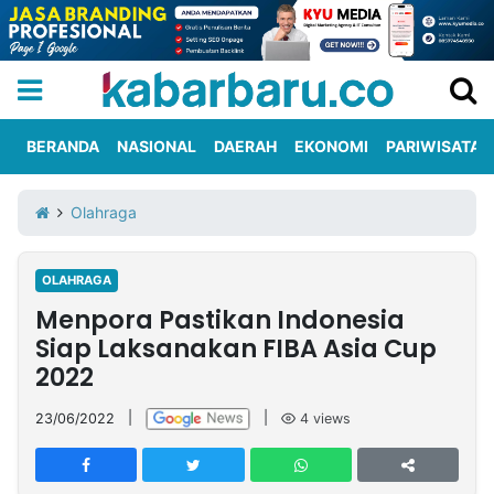
BERANDA
NASIONAL
DAERAH
EKONOMI
PARIWISATA
Informasi
KabarbaruTV
Kirim
Tentang
Olahraga
Iklan
Berita
Kami
OLAHRAGA
Berita
Menpora Pastikan Indonesia
Nasional
International
Olahraga
Entertainment
Daerah
Pariwisata
Kuliner
Kolom
Siap Laksanakan FIBA Asia Cup
2022
Network
23/06/2022
|
|
4
views
PT
TREETAN