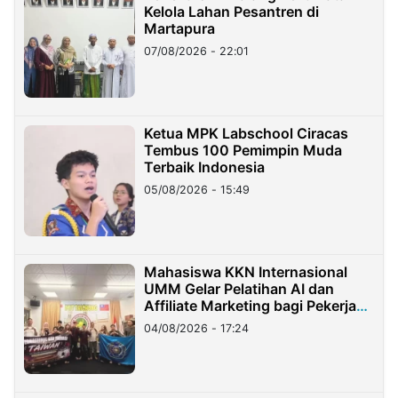
Kelola Lahan Pesantren di
Martapura
07/08/2026 - 22:01
Ketua MPK Labschool Ciracas
Tembus 100 Pemimpin Muda
Terbaik Indonesia
05/08/2026 - 15:49
Mahasiswa KKN Internasional
UMM Gelar Pelatihan AI dan
Affiliate Marketing bagi Pekerja
Migran Indonesia di Taiwan
04/08/2026 - 17:24