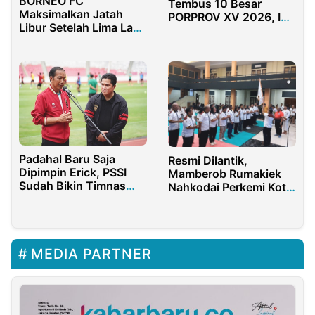
BORNEO FC
Tembus 10 Besar
Maksimalkan Jatah
PORPROV XV 2026, Ini
Libur Setelah Lima Laga
Strateginya!
Beruntun
Padahal Baru Saja
Resmi Dilantik,
Dipimpin Erick, PSSI
Mamberob Rumakiek
Sudah Bikin Timnas
Nahkodai Perkemi Kota
Indonesia Juara
Sorong 2023–2027
MEDIA PARTNER