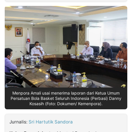
MULTIMEDIA
INDONESIA
Partner
Insight
Suara
Lens
Daily
Jalan
Idealita
Kita
Dinamikapost.com
Radar
Seedbacklink
NTB
Time
IDN
Jogja
Rakyat
News
Notice
Baru
Follow
Kabarbaru
Menpora Amali usai menerima laporan dari Ketua Umum
Persatuan Bola Basket Seluruh Indonesia (Perbasi) Danny
Kosasih (Foto: Dokumen/ Kemenpora).
Jurnalis:
Sri Hartutik Sandora