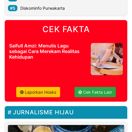
Diskominfo Purwakarta
CEK FAKTA
Saifull Amzi: Menulis Lagu
sebagai Cara Merekam Realitas
Kehidupan
Laporkan Hoaks
Cek Fakta Lain
JURNALISME HIJAU