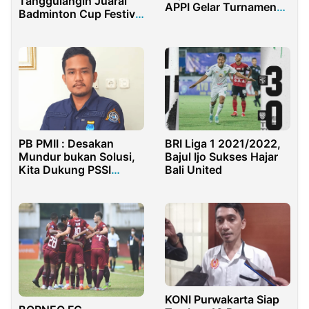
Tanggulangin Juarai
APPI Gelar Turnamen
Badminton Cup Festival
Mini Soccer
Pemuda Sidoarjo
PB PMII : Desakan
BRI Liga 1 2021/2022,
Mundur bukan Solusi,
Bajul Ijo Sukses Hajar
Kita Dukung PSSI
Bali United
Benahi Sepak Bola
Nasional
KONI Purwakarta Siap