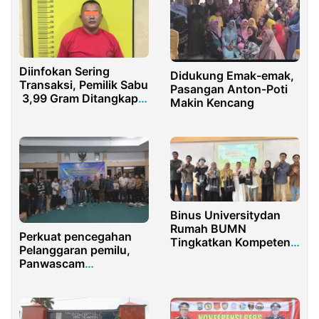
Diinfokan Sering
Didukung Emak-emak,
Transaksi, Pemilik Sabu
Pasangan Anton-Poti
3,99 Gram Ditangkap
Makin Kencang
Polisi
Binus Universitydan
Rumah BUMN
Perkuat pencegahan
Tingkatkan Kompetensi
Pelanggaran pemilu,
Pengelolaan UMKM
Panwascam
Tanggulangin Hadiri
Cangkrukan
Kambtibmas
Forkopimka