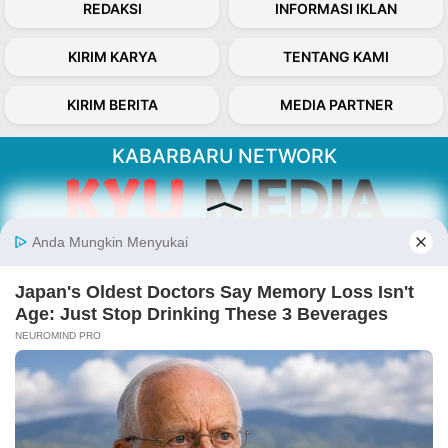
REDAKSI
INFORMASI IKLAN
KIRIM KARYA
TENTANG KAMI
KIRIM BERITA
MEDIA PARTNER
KABARBARU NETWORK
About Our Kabarbaru.co
Kabarbaru.co menyajikan berita aktual dan
inspiratif dari sudut pandang berbaik sangka
serta terverifikasi dari sumber yang tepat.
Follow Kabarbaru