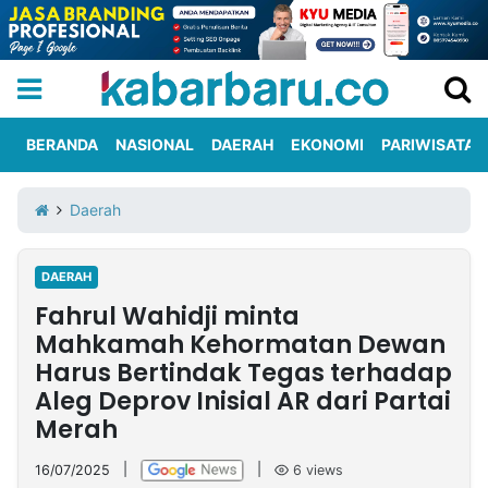
BERANDA
NASIONAL
DAERAH
EKONOMI
PARIWISATA
Informasi
KabarbaruTV
Kirim
Tentang
Daerah
Iklan
Berita
Kami
DAERAH
Berita
Fahrul Wahidji minta
Nasional
International
Olahraga
Entertainment
Daerah
Pariwisata
Kuliner
Kolom
Mahkamah Kehormatan Dewan
Harus Bertindak Tegas terhadap
Aleg Deprov Inisial AR dari Partai
Network
Merah
PT
TREETAN
16/07/2025
|
|
6
views