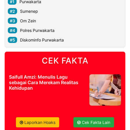
Purwakarta
Sumenep
Om Zein
Polres Purwakarta
Diskominfo Purwakarta
CEK FAKTA
Saifull Amzi: Menulis Lagu
sebagai Cara Merekam Realitas
Kehidupan
Laporkan Hoaks
Cek Fakta Lain