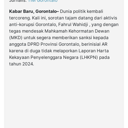
Jurnalis:
TIM Gorontalo
Kabar Baru, Gorontalo–
Dunia politik kembali
©
tercoreng. Kali ini, sorotan tajam datang dari aktivis
Kabarbaru.co
-
anti-korupsi Gorontalo, Fahrul Wahidji , yang dengan
2026
tegas mendesak Mahkamah Kehormatan Dewan
(MKD) untuk segera memberikan sanksi kepada
PT.
anggota DPRD Provinsi Gorontalo, berinisial AR
Kabarbaru
Media
karena di duga tidak melaporkan Laporan Harta
Holding
Kekayaan Penyelenggara Negara (LHKPN) pada
tahun 2024.