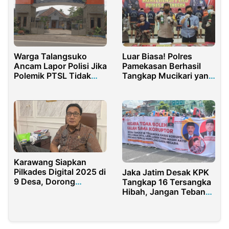
Tanggulangin
Warga Talangsuko
Luar Biasa! Polres
Ancam Lapor Polisi Jika
Pamekasan Berhasil
Polemik PTSL Tidak
Tangkap Mucikari yang
Kunjung Selesai
Jual Perempuan di
Aplikasi MiChat
Karawang Siapkan
Pilkades Digital 2025 di
Jaka Jatim Desak KPK
9 Desa, Dorong
Tangkap 16 Tersangka
Transparansi
Hibah, Jangan Tebang
Demokrasi Lokal
Pilih!