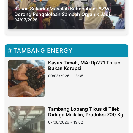
Bukan Sekadar Masalah Kebersihan, AZWI
Dorong Pengelolaan Sampah Organik Jadi
Solusi Krisis Iklim
04/07/2026
TAMBANG ENERGY
Kasus Timah, MA: Rp271 Triliun
Bukan Korupsi
09/08/2026 - 13:35
Tambang Lobang Tikus di Tilek
Diduga Milik Iin, Produksi 700 Kg
07/08/2026 - 19:02