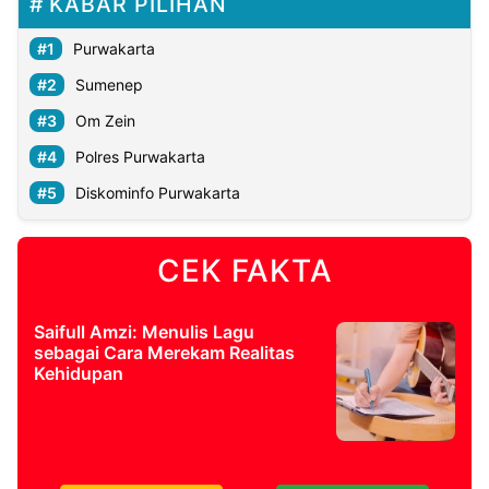
KABAR PILIHAN
Purwakarta
Sumenep
Om Zein
Polres Purwakarta
Diskominfo Purwakarta
CEK FAKTA
Saifull Amzi: Menulis Lagu
sebagai Cara Merekam Realitas
Kehidupan