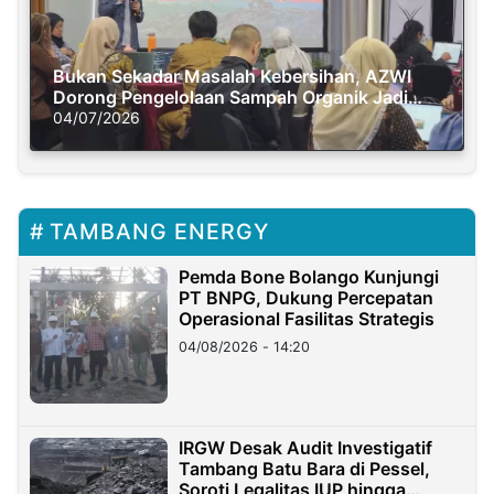
Bukan Sekadar Masalah Kebersihan, AZWI
Dorong Pengelolaan Sampah Organik Jadi
Solusi Krisis Iklim
04/07/2026
TAMBANG ENERGY
Pemda Bone Bolango Kunjungi
PT BNPG, Dukung Percepatan
Operasional Fasilitas Strategis
04/08/2026 - 14:20
IRGW Desak Audit Investigatif
Tambang Batu Bara di Pessel,
Soroti Legalitas IUP hingga