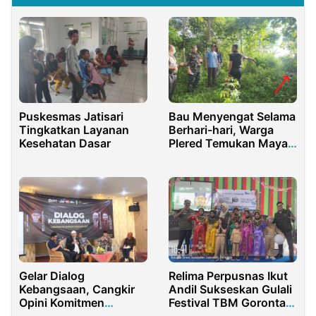
Puskesmas Jatisari
Bau Menyengat Selama
Tingkatkan Layanan
Berhari-hari, Warga
Kesehatan Dasar
Plered Temukan Mayat
Misterius di Kebun
Gelar Dialog
Relima Perpusnas Ikut
Kebangsaan, Cangkir
Andil Sukseskan Gulali
Opini Komitmen
Festival TBM Gorontalo
Tanggulangi
di SDN 10 Batudaa