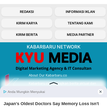
REDAKSI
INFORMASI IKLAN
KIRIM KARYA
TENTANG KAMI
KIRIM BERITA
MEDIA PARTNER
KABARBARU NETWORK
About Our Kabarbaru.co
Kabarbaru.co menyajikan berita aktual dan
inspiratif dari sudut pandang berbaik sangka
serta terverifikasi dari sumber yang tepat.
Follow Kabarbaru