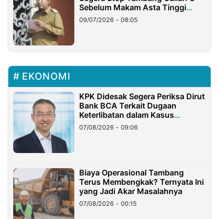
Sebelum Makam Asta Tinggi
Longsor
09/07/2026 - 08:05
EKONOMI
KPK Didesak Segera Periksa Dirut
Bank BCA Terkait Dugaan
Keterlibatan dalam Kasus
Hilangnya Dana Nasabah Rp2,58
07/08/2026 - 09:06
Miliar
Biaya Operasional Tambang
Terus Membengkak? Ternyata Ini
yang Jadi Akar Masalahnya
07/08/2026 - 00:15