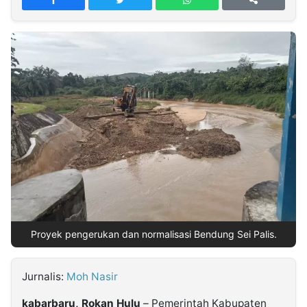
MULTIMEDIA
INDONESIA
Partner
Insight
Suara
Lens
Daily
Jalan
Idealita
Kita
Dinamikapost.com
Radar
Seedbacklink
NTB
Time
IDN
Jogja
Rakyat
News
Notice
Baru
Follow
Kabarbaru
Proyek pengerukan dan normalisasi Bendung Sei Palis.
Jurnalis:
Moh Nasir
kabarbaru,
Rokan Hulu
– Pemerintah Kabupaten