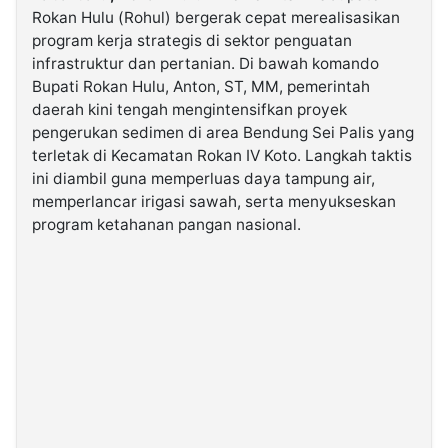
Rokan Hulu (Rohul) bergerak cepat merealisasikan
program kerja strategis di sektor penguatan
©
infrastruktur dan pertanian. Di bawah komando
Kabarbaru.co
-
Bupati Rokan Hulu, Anton, ST, MM, pemerintah
2026
daerah kini tengah mengintensifkan proyek
pengerukan sedimen di area Bendung Sei Palis yang
PT.
terletak di Kecamatan Rokan IV Koto. Langkah taktis
Kabarbaru
Media
ini diambil guna memperluas daya tampung air,
Holding
memperlancar irigasi sawah, serta menyukseskan
program ketahanan pangan nasional.