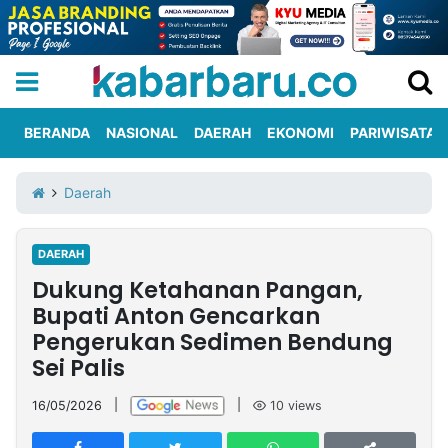
BERANDA
NASIONAL
DAERAH
EKONOMI
PARIWISATA
Informasi
KabarbaruTV
Kirim
Tentang
Daerah
Iklan
Berita
Kami
DAERAH
Berita
Dukung Ketahanan Pangan,
Nasional
International
Olahraga
Entertainment
Daerah
Pariwisata
Kuliner
Kolom
Bupati Anton Gencarkan
Pengerukan Sedimen Bendung
Sei Palis
Network
16/05/2026
|
|
10
views
PT
TREETAN