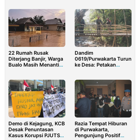
Radikalisme dan
Ekstremisme
22 Rumah Rusak
Dandim
Diterjang Banjir, Warga
0619/Purwakarta Turun
Bualo Masih Menanti
ke Desa: Petakan
Bantuan
Potensi, Dorong
Pembangunan Tepat
Sasaran
Demo di Kejagung, KCB
Razia Tempat Hiburan
Desak Penuntasan
di Purwakarta,
Kasus Korupsi PJUTS
Pengunjung Positif