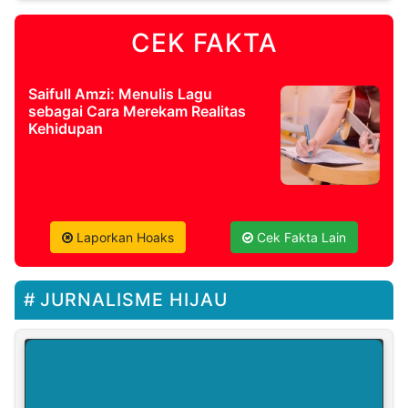
CEK FAKTA
Saifull Amzi: Menulis Lagu
sebagai Cara Merekam Realitas
Kehidupan
Laporkan Hoaks
Cek Fakta Lain
JURNALISME HIJAU