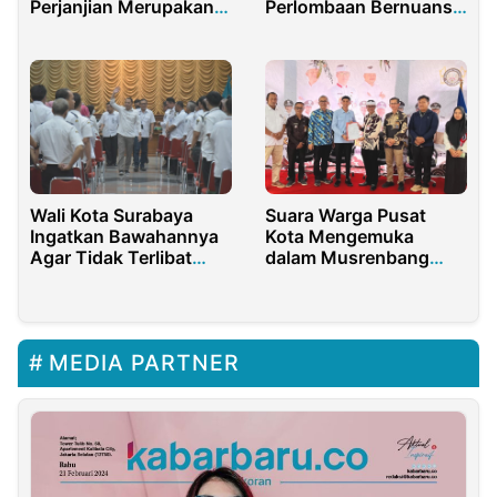
Perjanjian Merupakan
Perlombaan Bernuansa
Tindakan Wanprestasi
Islami Meriahkan
Gebyar Maulid Nabi
Muhammad Saw
Wali Kota Surabaya
Suara Warga Pusat
Ingatkan Bawahannya
Kota Mengemuka
Agar Tidak Terlibat
dalam Musrenbang
Pungli
Kecamatan Purwakarta
2027
MEDIA PARTNER