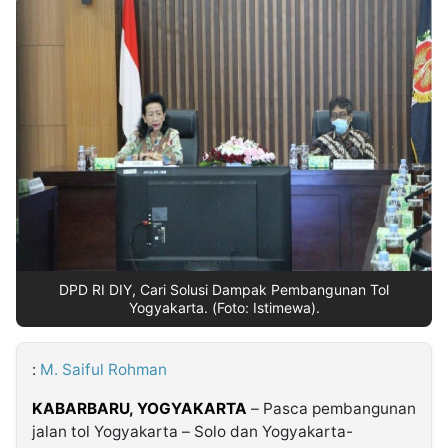
MULTIMEDIA
INDONESIA
Partner
Insight
Suara
Lens
Daily
Jalan
Idealita
Kita
Dinamikapost.com
Radar
Seedbacklink
NTB
Time
IDN
Jogja
Rakyat
News
Notice
Baru
Follow
Kabarbaru
DPD RI DIY, Cari Solusi Dampak Pembangunan Tol
Yogyakarta. (Foto: Istimewa).
:
M. Saiful Rohman
KABARBARU, YOGYAKARTA
– Pasca pembangunan
jalan tol Yogyakarta – Solo dan Yogyakarta-