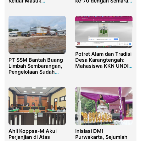
ke-70 dengan Semarak
Keluar Masuk
Jalan Sehat Hingga
Indonesia
Pemotongan Tumpeng
Potret Alam dan Tradisi
Desa Karangtengah:
PT SSM Bantah Buang
Mahasiswa KKN UNDIP
Limbah Sembarangan,
Angkat Kearifan Lokal
Pengelolaan Sudah
Lewat Lensa
Sesuai Izin
Ahli Koppsa-M Akui
Inisiasi DMI
Perjanjian di Atas
Purwakarta, Sejumlah