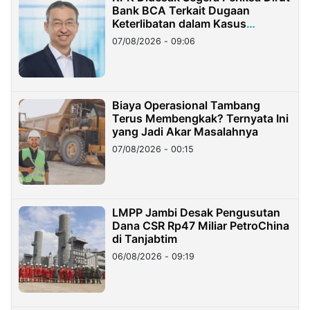
Bank BCA Terkait Dugaan
Keterlibatan dalam Kasus
Hilangnya Dana Nasabah Rp2,58
07/08/2026 - 09:06
Miliar
Biaya Operasional Tambang
Terus Membengkak? Ternyata Ini
yang Jadi Akar Masalahnya
07/08/2026 - 00:15
LMPP Jambi Desak Pengusutan
Dana CSR Rp47 Miliar PetroChina
di Tanjabtim
06/08/2026 - 09:19