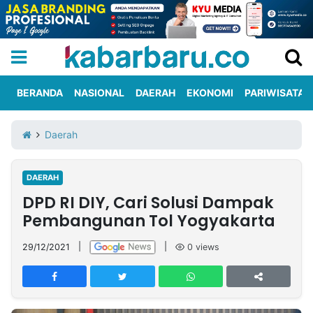
BERANDA
NASIONAL
DAERAH
EKONOMI
PARIWISATA
Informasi
KabarbaruTV
Kirim
Tentang
Daerah
Iklan
Berita
Kami
DAERAH
Berita
DPD RI DIY, Cari Solusi Dampak
Nasional
International
Olahraga
Entertainment
Daerah
Pariwisata
Kuliner
Kolom
Pembangunan Tol Yogyakarta
29/12/2021
|
|
0
views
Network
PT
TREETAN