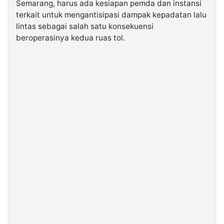
Semarang, harus ada kesiapan pemda dan instansi
terkait untuk mengantisipasi dampak kepadatan lalu
©
lintas sebagai salah satu konsekuensi
Kabarbaru.co
beroperasinya kedua ruas tol.
-
2026
PT.
Kabarbaru
Media
Holding