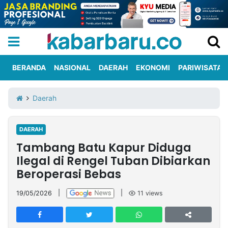
BERANDA
NASIONAL
DAERAH
EKONOMI
PARIWISATA
Informasi
KabarbaruTV
Kirim
Tentang
Daerah
Iklan
Berita
Kami
DAERAH
Berita
Tambang Batu Kapur Diduga
Nasional
International
Olahraga
Entertainment
Daerah
Pariwisata
Kuliner
Kolom
Ilegal di Rengel Tuban Dibiarkan
Beroperasi Bebas
Network
19/05/2026
|
|
11
views
PT
TREETAN