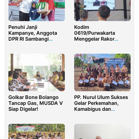
Penuhi Janji
Kodim
Kampanye, Anggota
0619/Purwakarta
DPR RI Sambangi
Menggelar Rakor
Pedagang UMKM di
Pelaksanaan TMMD
Pemalang
Ke-120
Golkar Bone Bolango
PP. Nurul Ulum Sukses
Tancap Gas, MUSDA V
Gelar Perkemahan,
Siap Digelar!
Kamabigus dan
Kagudep Beri Pesan
Khusus!