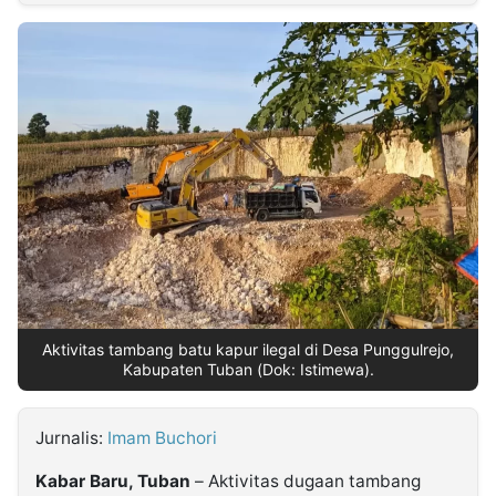
MULTIMEDIA
INDONESIA
Partner
Insight
Suara
Lens
Daily
Jalan
Idealita
Kita
Dinamikapost.com
Radar
Seedbacklink
NTB
Time
IDN
Jogja
Rakyat
News
Notice
Baru
Follow
Kabarbaru
Aktivitas tambang batu kapur ilegal di Desa Punggulrejo,
Kabupaten Tuban (Dok: Istimewa).
Jurnalis:
Imam Buchori
Kabar Baru, Tuban
– Aktivitas dugaan tambang