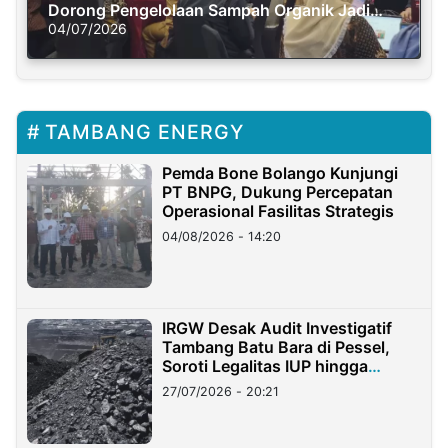
Dorong Pengelolaan Sampah Organik Jadi
Solusi Krisis Iklim
04/07/2026
TAMBANG ENERGY
Pemda Bone Bolango Kunjungi
PT BNPG, Dukung Percepatan
Operasional Fasilitas Strategis
04/08/2026 - 14:20
IRGW Desak Audit Investigatif
Tambang Batu Bara di Pessel,
Soroti Legalitas IUP hingga
Stockpile
27/07/2026 - 20:21