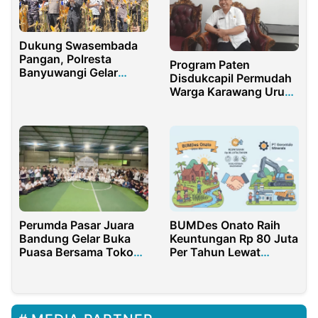
Dukung Swasembada
Pangan, Polresta
Program Paten
Banyuwangi Gelar
Disdukcapil Permudah
Panen Jagung Serentak
Warga Karawang Urus
Kuartal II
KTP dan KK
Perumda Pasar Juara
BUMDes Onato Raih
Bandung Gelar Buka
Keuntungan Rp 80 Juta
Puasa Bersama Tokoh
Per Tahun Lewat
Masyarakat
Kemitraan PT
Gorontalo Minerals