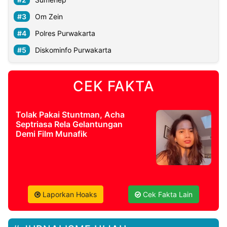
Om Zein
Polres Purwakarta
Diskominfo Purwakarta
CEK FAKTA
Tolak Pakai Stuntman, Acha
Septriasa Rela Gelantungan
Demi Film Munafik
Laporkan Hoaks
Cek Fakta Lain