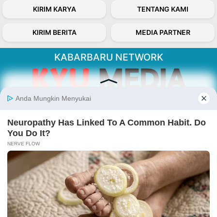
KIRIM KARYA
TENTANG KAMI
KIRIM BERITA
MEDIA PARTNER
KABARBARU NETWORK
About Our Kabarbaru.co
Kabarbaru.co menyajikan berita aktual dan
inspiratif dari sudut pandang berbaik sangka
serta terverifikasi dari sumber yang tepat.
Follow Kabarbaru