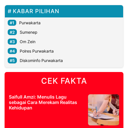
KABAR PILIHAN
Purwakarta
Sumenep
Om Zein
Polres Purwakarta
Diskominfo Purwakarta
CEK FAKTA
Saifull Amzi: Menulis Lagu
sebagai Cara Merekam Realitas
Kehidupan