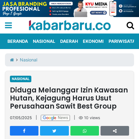
BERANDA
NASIONAL
DAERAH
EKONOMI
PARIWISATA
Informasi
KabarbaruTV
Kirim
Tentang
Nasional
Iklan
Berita
Kami
NASIONAL
Berita
Diduga Melanggar Izin Kawasan
Nasional
International
Olahraga
Entertainment
Daerah
Pariwisata
Kuliner
Kolom
Hutan, Kejagung Harus Usut
Perusahaan Sawit Best Group
Network
07/05/2025
|
|
10
views
PT
TREETAN