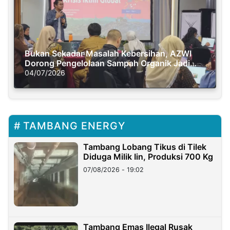
Bukan Sekadar Masalah Kebersihan, AZWI
Dorong Pengelolaan Sampah Organik Jadi
Solusi Krisis Iklim
04/07/2026
TAMBANG ENERGY
Tambang Lobang Tikus di Tilek
Diduga Milik Iin, Produksi 700 Kg
07/08/2026 - 19:02
Tambang Emas Ilegal Rusak