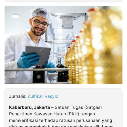
MULTIMEDIA
INDONESIA
Partner
Insight
Suara
Lens
Daily
Jalan
Idealita
Kita
Dinamikapost.com
Radar
Seedbacklink
NTB
Time
IDN
Jogja
Rakyat
News
Notice
Baru
Follow
Kabarbaru
Jurnalis:
Zulfikar Rasyid
Kabarbaru, Jakarta
– Satuan Tugas (Satgas)
Penertiban Kawasan Hutan (PKH) tengah
memverifikasi terhadap ratusan perusahaan yang
diduga merambah hutan dan melakukan alih fungsi