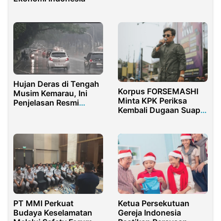
Maskot Chitala
Hujan Deras di Tengah
Korpus FORSEMASHI
Musim Kemarau, Ini
Minta KPK Periksa
Penjelasan Resmi
Kembali Dugaan Suap
BMKG
Komjen Agus
Andrianto
PT MMI Perkuat
Ketua Persekutuan
Budaya Keselamatan
Gereja Indonesia