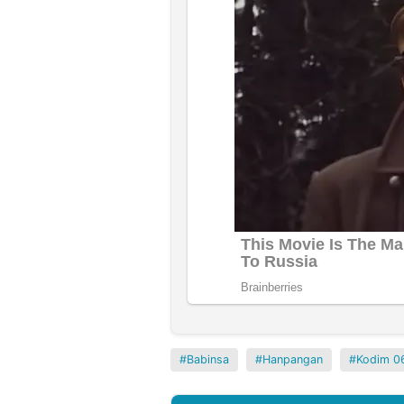
Babinsa
Hanpangan
Kodim 0