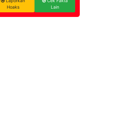
Laporkan
Cek Fakta
Hoaks
Lain