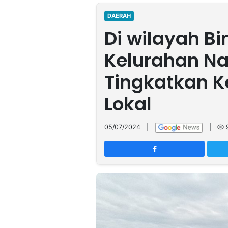
MULTIMEDIA
INDONESIA
DAERAH
Di wilayah B
Partner
Kelurahan Na
Insight
Suara
Lens
Daily
Jalan
Idealita
Kita
Radar
Seedbacklink
Tingkatkan 
NTB
Time
IDN
Jogja
Rakyat
News
Notice
Baru
Lokal
Follow
Kabarbaru
05/07/2024
|
|