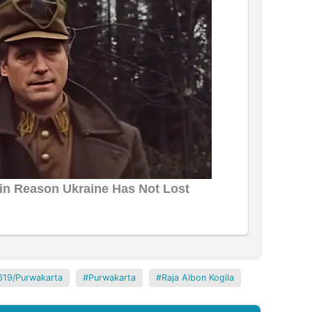
619/Purwakarta
Purwakarta
Raja Aibon Kogila