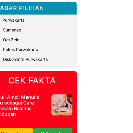
ABAR PILIHAN
Purwakarta
Sumenep
Om Zein
Polres Purwakarta
Diskominfo Purwakarta
CEK FAKTA
full Amzi: Menulis
u sebagai Cara
ekam Realitas
idupan