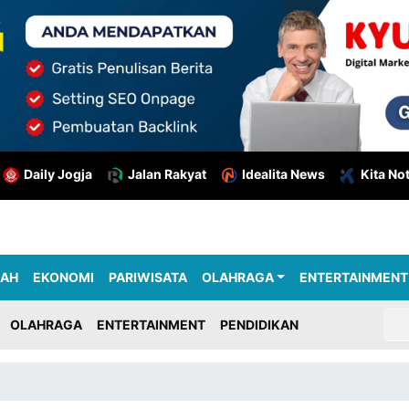
Daily Jogja
Jalan Rakyat
Idealita News
Kita No
RAH
EKONOMI
PARIWISATA
OLAHRAGA
ENTERTAINMENT
OLAHRAGA
ENTERTAINMENT
PENDIDIKAN