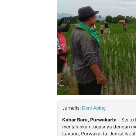
©
Kabarbaru.co
-
2026
PT.
Kabarbaru
Media
Holding
Jurnalis:
Deni Aping
Kabar Baru, Purwakarta
– Sertu 
menjalankan tugasnya dengan me
Layung, Purwakarta. Jum’at 5 Jul