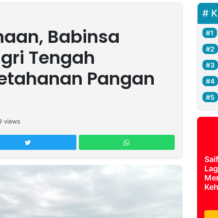
K
inaan, Babinsa
gri Tengah
Ketahanan Pangan
9
views
Sai
Lag
Mer
Keh