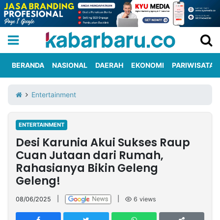
BERANDA
NASIONAL
DAERAH
EKONOMI
PARIWISATA
Informasi
KabarbaruTV
Kirim
Tentang
Entertainment
Iklan
Berita
Kami
ENTERTAINMENT
Berita
Desi Karunia Akui Sukses Raup
Nasional
International
Olahraga
Entertainment
Daerah
Pariwisata
Kuliner
Kolom
Cuan Jutaan dari Rumah,
Rahasianya Bikin Geleng
Geleng!
Network
08/06/2025
|
|
6
views
PT
TREETAN