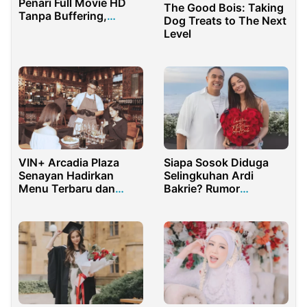
Penari Full Movie HD
The Good Bois: Taking
Tanpa Buffering,
Dog Treats to The Next
Berikut Linknya!
Level
VIN+ Arcadia Plaza
Siapa Sosok Diduga
Senayan Hadirkan
Selingkuhan Ardi
Menu Terbaru dan
Bakrie? Rumor
Premium
Perceraian Nia
Ramadhani Ramai di
Media Sosial