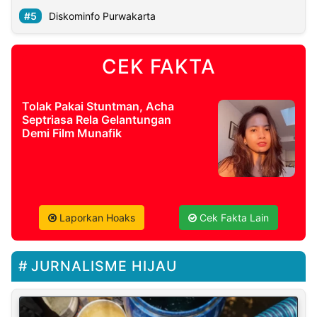
Diskominfo Purwakarta
CEK FAKTA
Tolak Pakai Stuntman, Acha
Septriasa Rela Gelantungan
Demi Film Munafik
Laporkan Hoaks
Cek Fakta Lain
JURNALISME HIJAU