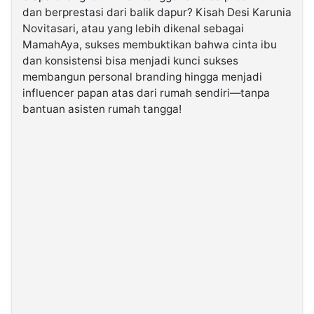
dan berprestasi dari balik dapur? Kisah Desi Karunia
Novitasari, atau yang lebih dikenal sebagai
©
MamahAya, sukses membuktikan bahwa cinta ibu
Kabarbaru.co
-
dan konsistensi bisa menjadi kunci sukses
2026
membangun personal branding hingga menjadi
influencer papan atas dari rumah sendiri—tanpa
PT.
bantuan asisten rumah tangga!
Kabarbaru
Media
Holding