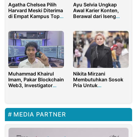
Agatha Chelsea Pilih
Ayu Selvia Ungkap
Harvard Meski Diterima
Awal Karier Konten,
di Empat Kampus Top
Berawal dari Iseng
Dunia
Bersama Suami
Muhammad Khairul
Nikita Mirzani
Imam, Pakar Blockchain
Membutuhkan Sosok
Web3, Investigator
Pria Untuk
Kripto Berpengaruh
Menemaninya
Anonim
MEDIA PARTNER