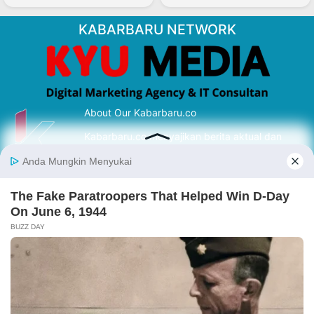
KABARBARU NETWORK
About Our Kabarbaru.co
Kabarbaru.co menyajikan berita aktual dan
inspiratif dari sudut pandang berbaik sangka
serta terverifikasi dari sumber yang tepat.
Follow Kabarbaru
Kabarbaru.co