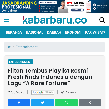
BERANDA
NASIONAL
DAERAH
EKONOMI
PARIWISATA
Informasi
KabarbaruTV
Kirim
Tentang
Entertainment
Iklan
Berita
Kami
ENTERTAINMENT
Berita
Filton Tembus Playlist Resmi
Nasional
International
Olahraga
Entertainment
Daerah
Pariwisata
Kuliner
Kolom
Fresh Finds Indonesia dengan
Lagu “A Rare Fortune”
Network
11/05/2025
|
|
7
views
PT
TREETAN