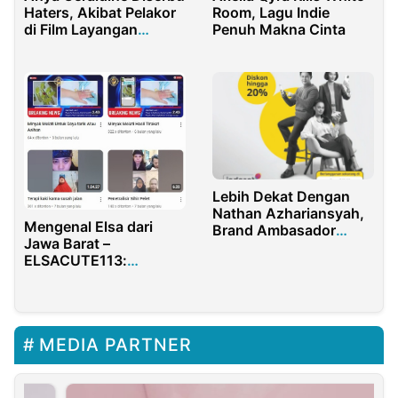
Haters, Akibat Pelakor
Room, Lagu Indie
di Film Layangan
Penuh Makna Cinta
Putus?
Lebih Dekat Dengan
Nathan Azhariansyah,
Mengenal Elsa dari
Brand Ambasador
Jawa Barat –
Indosat IM3 2024
ELSACUTE113:
Terawangan &
Pengobatan Non-
Medis
MEDIA PARTNER