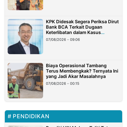
KPK Didesak Segera Periksa Dirut
Bank BCA Terkait Dugaan
Keterlibatan dalam Kasus
Hilangnya Dana Nasabah Rp2,58
07/08/2026 - 09:06
Miliar
Biaya Operasional Tambang
Terus Membengkak? Ternyata Ini
yang Jadi Akar Masalahnya
07/08/2026 - 00:15
PENDIDIKAN