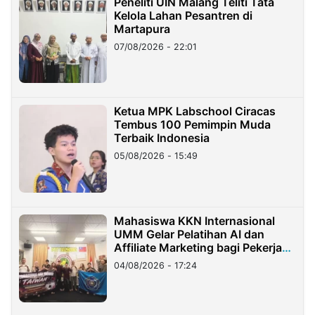
Peneliti UIN Malang Teliti Tata
Kelola Lahan Pesantren di
Martapura
07/08/2026 - 22:01
Ketua MPK Labschool Ciracas
Tembus 100 Pemimpin Muda
Terbaik Indonesia
05/08/2026 - 15:49
Mahasiswa KKN Internasional
UMM Gelar Pelatihan AI dan
Affiliate Marketing bagi Pekerja
Migran Indonesia di Taiwan
04/08/2026 - 17:24