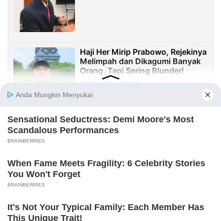
Haji Her Mirip Prabowo, Rejekinya
Melimpah dan Dikagumi Banyak
Orang, Tapi Sering Blunder!
27/07/2026 - 05:05
Sister City: Peluang Besar, tetapi
Implementasinya Masih Menjadi
Tantangan
23/07/2026 - 20:08
Sekolah Harus Berhenti Mengajar
untuk Nilai, Mulai Mendidik untuk