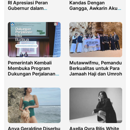
RI Apresiasi Peran
Kandas Dengan
Gubernur dalam
Gangga, Awkarin Akui
Menjaga Nilai
Sudah Move On
Kebangsaan
Pemerintah Kembali
Mutawwifmu, Pemandu
Membuka Program
Berkualitas untuk Para
Dukungan Perjalanan
Jamaah Haji dan Umroh
Interaksi Budaya
Anya Geraldine Diserbu
Axella Qyra Rilis White