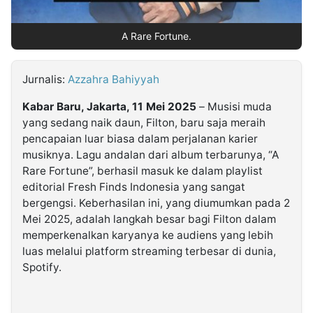
©
A Rare Fortune.
Kabarbaru.co
-
2026
Jurnalis:
Azzahra Bahiyyah
PT.
Kabar Baru, Jakarta, 11 Mei 2025
– Musisi muda
Kabarbaru
Media
yang sedang naik daun, Filton, baru saja meraih
Holding
pencapaian luar biasa dalam perjalanan karier
musiknya. Lagu andalan dari album terbarunya, “A
Rare Fortune”, berhasil masuk ke dalam playlist
editorial Fresh Finds Indonesia yang sangat
bergengsi. Keberhasilan ini, yang diumumkan pada 2
Mei 2025, adalah langkah besar bagi Filton dalam
memperkenalkan karyanya ke audiens yang lebih
luas melalui platform streaming terbesar di dunia,
Spotify.