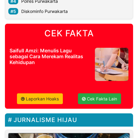
Polres Purwakarta
Diskominfo Purwakarta
CEK FAKTA
Saifull Amzi: Menulis Lagu
sebagai Cara Merekam Realitas
Kehidupan
Laporkan Hoaks
Cek Fakta Lain
JURNALISME HIJAU