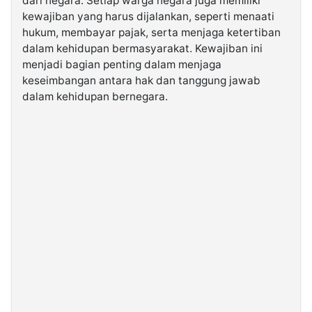
dari negara. Setiap warga negara juga memiliki
kewajiban yang harus dijalankan, seperti menaati
hukum, membayar pajak, serta menjaga ketertiban
©
Kabarbaru.co
dalam kehidupan bermasyarakat. Kewajiban ini
-
2026
menjadi bagian penting dalam menjaga
keseimbangan antara hak dan tanggung jawab
dalam kehidupan bernegara.
PT.
Kabarbaru
Media
Holding