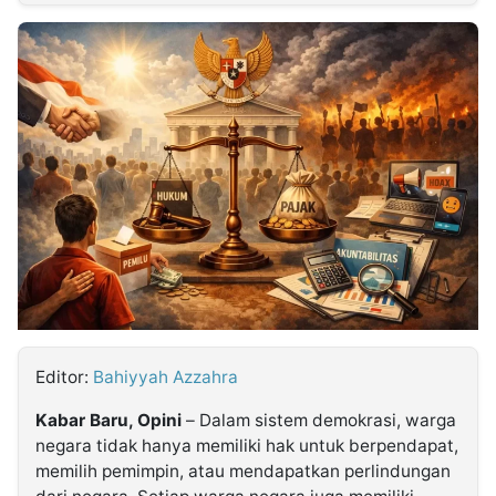
MULTIMEDIA
INDONESIA
Partner
Insight
Suara
Lens
Daily
Jalan
Idealita
Kita
Dinamikapost.com
Radar
Seedbacklink
NTB
Time
IDN
Jogja
Rakyat
News
Notice
Baru
Follow
Kabarbaru
Editor:
Bahiyyah Azzahra
Kabar Baru, Opini
– Dalam sistem demokrasi, warga
negara tidak hanya memiliki hak untuk berpendapat,
memilih pemimpin, atau mendapatkan perlindungan