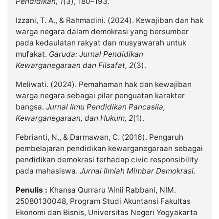
Pendidikan, 1
(3), 180–193.
Izzani, T. A., & Rahmadini. (2024). Kewajiban dan hak
warga negara dalam demokrasi yang bersumber
pada kedaulatan rakyat dan musyawarah untuk
mufakat.
Garuda: Jurnal Pendidikan
Kewarganegaraan dan Filsafat, 2
(3).
Meliwati. (2024). Pemahaman hak dan kewajiban
warga negara sebagai pilar penguatan karakter
bangsa.
Jurnal Ilmu Pendidikan Pancasila,
Kewarganegaraan, dan Hukum, 2
(1).
Febrianti, N., & Darmawan, C. (2016). Pengaruh
pembelajaran pendidikan kewarganegaraan sebagai
pendidikan demokrasi terhadap civic responsibility
pada mahasiswa.
Jurnal Ilmiah Mimbar Demokrasi.
Penulis :
Khansa Qurraru ‘Ainii Rabbani, NIM.
25080130048, Program Studi Akuntansi Fakultas
Ekonomi dan Bisnis, Universitas Negeri Yogyakarta