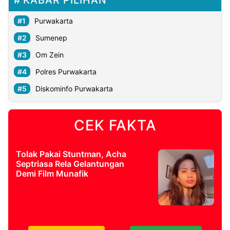
KABAR PILIHAN
Purwakarta
Sumenep
Om Zein
Polres Purwakarta
Diskominfo Purwakarta
CEK FAKTA
Tolak Pakai Stuntman, Acha
Septriasa Rela Gelantungan
Demi Film Munafik