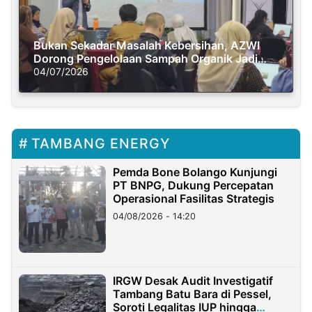
Bukan Sekadar Masalah Kebersihan, AZWI
Dorong Pengelolaan Sampah Organik Jadi
Solusi Krisis Iklim
04/07/2026
TAMBANG ENERGY
Pemda Bone Bolango Kunjungi
PT BNPG, Dukung Percepatan
Operasional Fasilitas Strategis
04/08/2026 - 14:20
IRGW Desak Audit Investigatif
Tambang Batu Bara di Pessel,
Soroti Legalitas IUP hingga