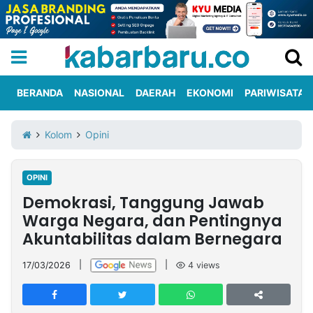
BERANDA
NASIONAL
DAERAH
EKONOMI
PARIWISATA
Informasi
KabarbaruTV
Kirim
Tentang
Kolom
Opini
Iklan
Berita
Kami
OPINI
Berita
Demokrasi, Tanggung Jawab
Nasional
International
Olahraga
Entertainment
Daerah
Pariwisata
Kuliner
Kolom
Warga Negara, dan Pentingnya
Akuntabilitas dalam Bernegara
Network
17/03/2026
|
|
4
views
PT
TREETAN