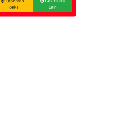
Laporkan
Cek Fakta
Hoaks
Lain