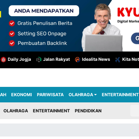
Daily Jogja
Jalan Rakyat
Idealita News
Kita Not
RAH
EKONOMI
PARIWISATA
OLAHRAGA
ENTERTAINMENT
OLAHRAGA
ENTERTAINMENT
PENDIDIKAN