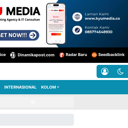
ice
Radar Baru
Seedbacklink
Dinamikapost.com
INTERNASIONAL
KOLOM