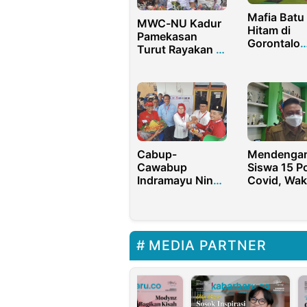
Mafia Batu
MWC-NU Kadur
Hitam di
Pamekasan
Gorontalo
Turut Rayakan 1
Ancam Akti
Abad NU
Jasmin: Ka
dengan Meriah
Jangan Ha
Diam
Cabup-
Mendenga
Cawabup
Siswa 15 Po
Indramayu Nina-
Covid, Wak
Tobroni
Liburkan
Resmikan
Sekolah Se
Rumah
Satu Pekan
Pemenangan,
MEDIA PARTNER
Dihadiri Ribuan
Pendukung
Hingga Mantan
Kapolri