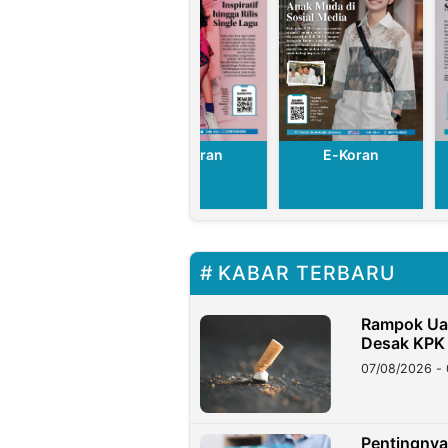
E-Koran
E-Koran
E-Koran
KABAR TERBARU
Rampok Uan
Desak KPK
07/08/2026 - 
Pentingnya