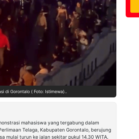
i di Gorontalo ( Foto: Istimewa)..
monstrasi mahasiswa yang tergabung dalam
 Perlimaan Telaga, Kabupaten Gorontalo, berujung
a mulai turun ke jalan sekitar pukul 14.30 WITA,