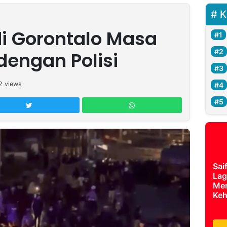
K
i Gorontalo Masa
dengan Polisi
2
views
Sai
Lag
Mer
Keh