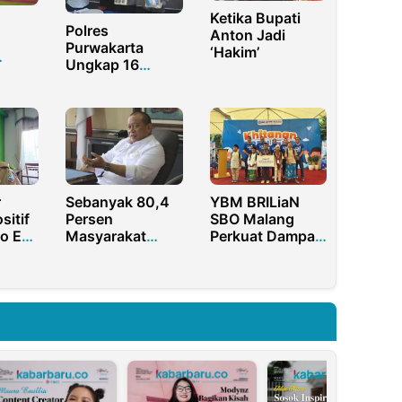
Ketika Bupati
Polres
Anton Jadi
Purwakarta
‘Hakim’
Ungkap 16
vis,
Kasus Narkoba,
polda
18 Tersangka
nya
Ditangkap
r
Sebanyak 80,4
YBM BRILiaN
sitif
Persen
SBO Malang
o Edi
Masyarakat
Perkuat Dampak
Jatim Inginkan
Berkelanjutan
lama
PT 0 Persen
Pemberdayaan
Umat Nasional