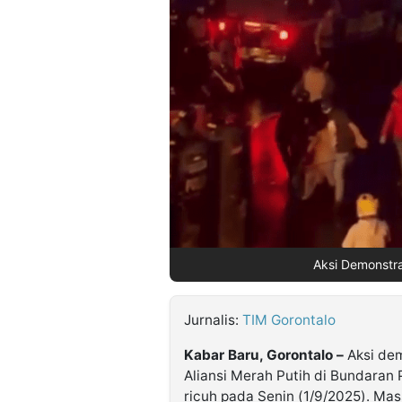
©
Kabarbaru.co
-
2026
PT.
Kabarbaru
Media
Holding
Aksi Demonstras
Jurnalis:
TIM Gorontalo
Kabar Baru, Gorontalo –
Aksi de
Aliansi Merah Putih di Bundaran
ricuh pada Senin (1/9/2025). Mass