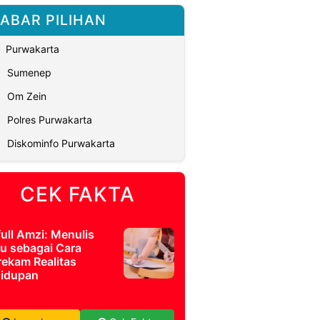
ABAR PILIHAN
Purwakarta
Sumenep
Om Zein
Polres Purwakarta
Diskominfo Purwakarta
CEK FAKTA
full Amzi: Menulis
u sebagai Cara
ekam Realitas
idupan