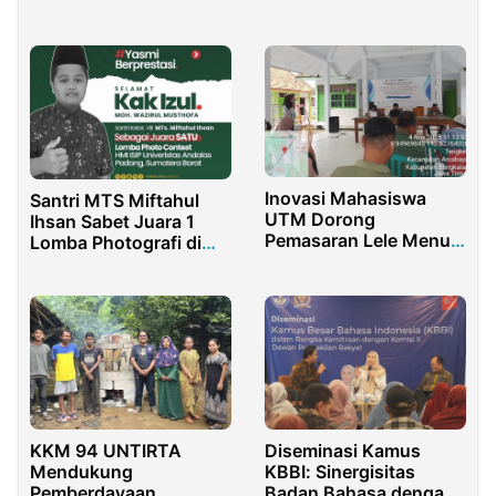
Proses, LSM SOROD
Banyuwangi Ancam
Laporkan ke APH
Inovasi Mahasiswa
Santri MTS Miftahul
UTM Dorong
Ihsan Sabet Juara 1
Pemasaran Lele Menuju
Lomba Photografi di
Swasembada Pangan
Universitas Andalas
Nasional
Padang
KKM 94 UNTIRTA
Diseminasi Kamus
Mendukung
KBBI: Sinergisitas
Pemberdayaan
Badan Bahasa dengan