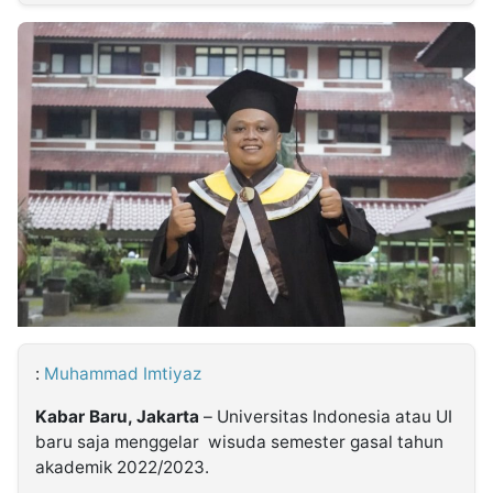
MULTIMEDIA
INDONESIA
Partner
Insight
Suara
Lens
Daily
Jalan
Idealita
Kita
Dinamikapost.com
Radar
Seedbacklink
NTB
Time
IDN
Jogja
Rakyat
News
Notice
Baru
Follow
Kabarbaru
:
Muhammad Imtiyaz
Kabar Baru, Jakarta
– Universitas Indonesia atau UI
baru saja menggelar wisuda semester gasal tahun
akademik 2022/2023.