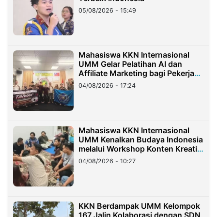
05/08/2026 - 15:49
Mahasiswa KKN Internasional
UMM Gelar Pelatihan AI dan
Affiliate Marketing bagi Pekerja
Migran Indonesia di Taiwan
04/08/2026 - 17:24
Mahasiswa KKN Internasional
UMM Kenalkan Budaya Indonesia
melalui Workshop Konten Kreatif
di Taiwan
04/08/2026 - 10:27
KKN Berdampak UMM Kelompok
167 Jalin Kolaborasi dengan SDN