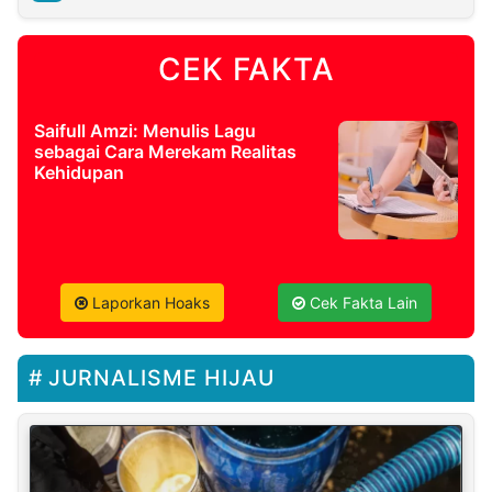
CEK FAKTA
Saifull Amzi: Menulis Lagu
sebagai Cara Merekam Realitas
Kehidupan
Laporkan Hoaks
Cek Fakta Lain
JURNALISME HIJAU