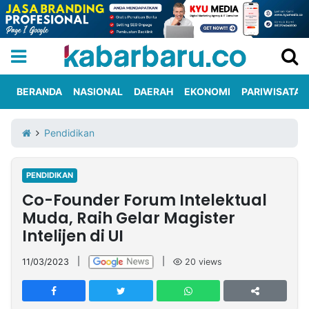
BERANDA
NASIONAL
DAERAH
EKONOMI
PARIWISATA
Informasi
KabarbaruTV
Kirim
Tentang
Pendidikan
Iklan
Berita
Kami
PENDIDIKAN
Berita
Co-Founder Forum Intelektual
Nasional
International
Olahraga
Entertainment
Daerah
Pariwisata
Kuliner
Kolom
Muda, Raih Gelar Magister
Intelijen di UI
Network
11/03/2023
|
|
20
views
PT
TREETAN