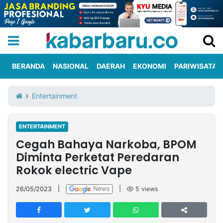
BERANDA
NASIONAL
DAERAH
EKONOMI
PARIWISATA
Informasi
KabarbaruTV
Kirim
Tentang
Entertainment
Iklan
Berita
Kami
ENTERTAINMENT
Berita
Cegah Bahaya Narkoba, BPOM
Nasional
International
Olahraga
Entertainment
Daerah
Pariwisata
Kuliner
Kolom
Diminta Perketat Peredaran
Rokok electric Vape
Network
26/05/2023
|
|
5
views
PT
TREETAN