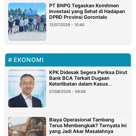
PT BNPG Tegaskan Komitmen
Investasi yang Sehat di Hadapan
DPRD Provinsi Gorontalo
12/07/2026 - 10:40
EKONOMI
KPK Didesak Segera Periksa Dirut
Bank BCA Terkait Dugaan
Keterlibatan dalam Kasus
Hilangnya Dana Nasabah Rp2,58
07/08/2026 - 09:06
Miliar
Biaya Operasional Tambang
Terus Membengkak? Ternyata Ini
yang Jadi Akar Masalahnya