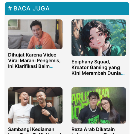
BACA JUGA
Dihujat Karena Video
Viral Marahi Pengemis,
Epiphany Squad,
Ini Klarifikasi Baim
Kreator Gaming yang
Wong
Kini Merambah Dunia
Musik dengan 14 Lagu
Baru
Sambangi Kediaman
Reza Arab Dikatain