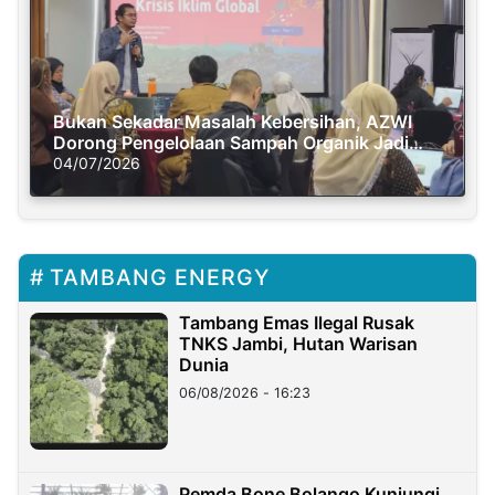
Bukan Sekadar Masalah Kebersihan, AZWI
Dorong Pengelolaan Sampah Organik Jadi
Solusi Krisis Iklim
04/07/2026
TAMBANG ENERGY
Tambang Emas Ilegal Rusak
TNKS Jambi, Hutan Warisan
Dunia
06/08/2026 - 16:23
Pemda Bone Bolango Kunjungi