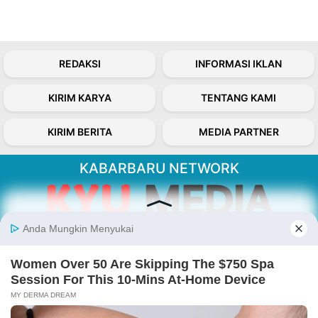
REDAKSI
INFORMASI IKLAN
KIRIM KARYA
TENTANG KAMI
KIRIM BERITA
MEDIA PARTNER
KABARBARU NETWORK
About Our Kabarbaru.co
Kabarbaru.co menyajikan berita aktual dan
inspiratif dari sudut pandang berbaik sangka
serta terverifikasi dari sumber yang tepat.