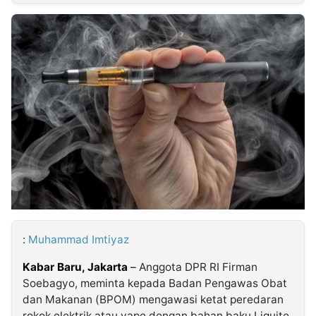
MULTIMEDIA
INDONESIA
Partner
Insight
Suara
Lens
Daily
Jalan
Idealita
Kita
Radar
Seedbacklink
NTB
Time
IDN
Jogja
Rakyat
News
Notice
Baru
Follow
Kabarbaru
:
Muhammad Imtiyaz
Kabar Baru, Jakarta
–
Anggota DPR RI Firman
Soebagyo, meminta kepada Badan Pengawas Obat
dan Makanan (BPOM) mengawasi ketat peredaran
rokok elektrik atau vape dengan bahan baku Liquite