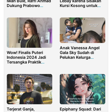
Iwan Bule, Raffi Ahmad
Lebay karena Sisakan
Dukung Prabowo
Kursi Kosong untuk
Subianto
Lula Lahfah
Anak Vanessa Angel
Gala Sky Sudah di
Wow! Finalis Puteri
Pelukan Kelurga
Indonesia 2024 Jadi
Andriansyah
Tersangka Praktik
Medis Ilegal
Terjerat Ganja,
Epiphany Squad: Dari