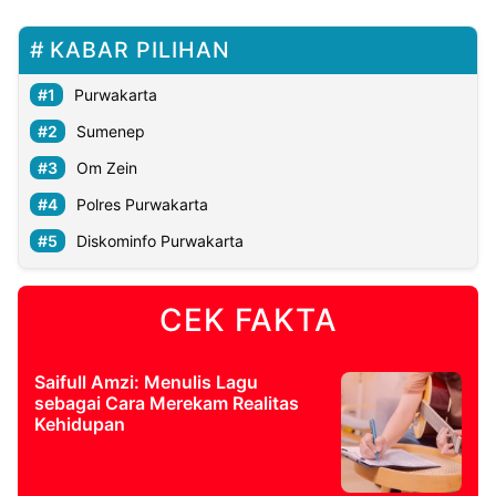
KABAR PILIHAN
Purwakarta
Sumenep
Om Zein
Polres Purwakarta
Diskominfo Purwakarta
CEK FAKTA
Saifull Amzi: Menulis Lagu
sebagai Cara Merekam Realitas
Kehidupan