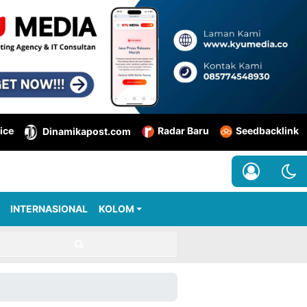
ice
Radar Baru
Seedbacklink
Dinamikapost.com
INTERNASIONAL
KOLOM