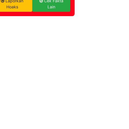
Laporkan
Cek Fakta
Hoaks
Lain