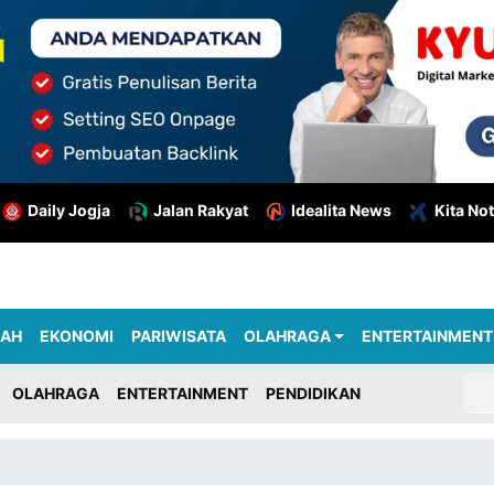
Daily Jogja
Jalan Rakyat
Idealita News
Kita Not
RAH
EKONOMI
PARIWISATA
OLAHRAGA
ENTERTAINMENT
OLAHRAGA
ENTERTAINMENT
PENDIDIKAN