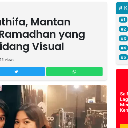
K
Lathifa, Mantan
l Ramadhan yang
Bidang Visual
45
views
Sai
Lag
Mer
Keh