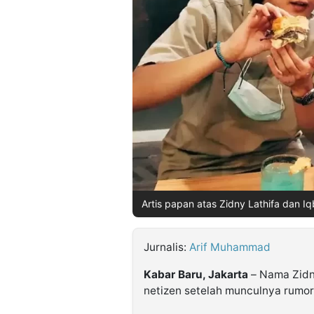
©
Kabarbaru.co
-
2026
PT.
Kabarbaru
Media
Holding
Artis papan atas Zidny Lathifa dan I
Jurnalis:
Arif Muhammad
Kabar Baru, Jakarta
– Nama Zidn
netizen setelah munculnya rumo