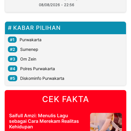
08/08/2026 - 22:56
KABAR PILIHAN
Purwakarta
Sumenep
Om Zein
Polres Purwakarta
Diskominfo Purwakarta
CEK FAKTA
Saifull Amzi: Menulis Lagu
sebagai Cara Merekam Realitas
Kehidupan