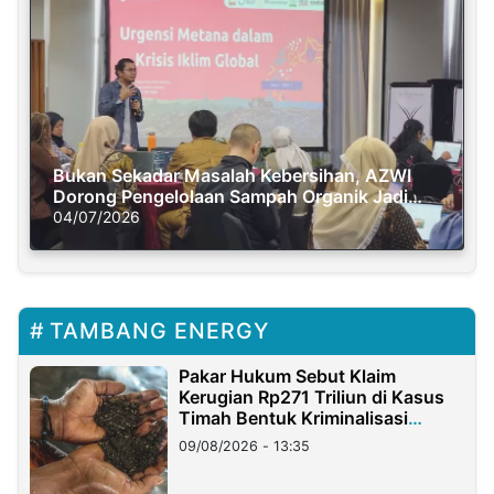
Bukan Sekadar Masalah Kebersihan, AZWI
Dorong Pengelolaan Sampah Organik Jadi
Solusi Krisis Iklim
04/07/2026
TAMBANG ENERGY
Pakar Hukum Sebut Klaim
Kerugian Rp271 Triliun di Kasus
Timah Bentuk Kriminalisasi
Terhadap Usaha
09/08/2026 - 13:35